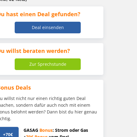
u hast einen Deal gefunden?
Deal einsenden
u willst beraten werden?
Zur Sprechstunde
Bonus Deals
u willst nicht nur einen richtig guten Deal
achen, sondern dafür auch noch mit einem
onus belohnt werden? Dann bist du hier genau
ichtig.
GASAG
Bonus
: Strom oder Gas
+70€
+
70€
Bonus
vom Doc!