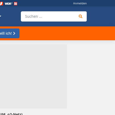
Anmelden
ill ich!
SIM, o2-Netz)