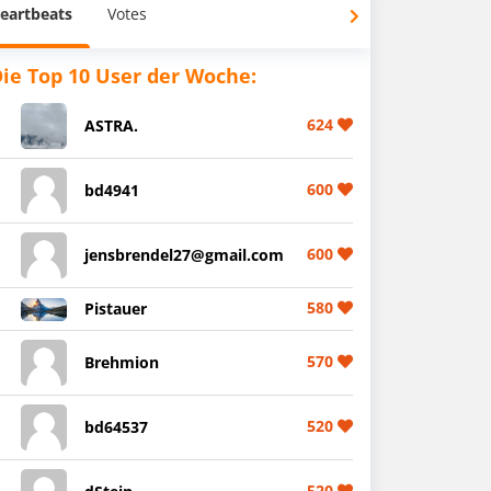
eartbeats
Votes
ie Top 10 User der Woche:
624
ASTRA.
600
bd4941
600
jensbrendel27@gmail.com
580
Pistauer
570
Brehmion
520
bd64537
520