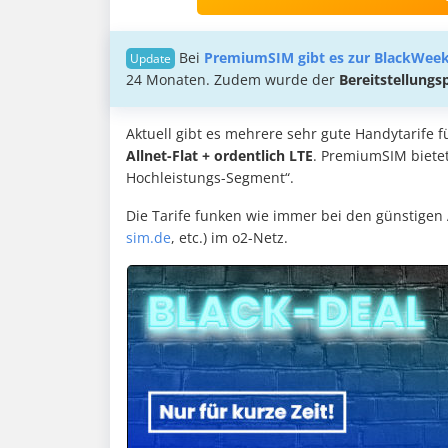
Bei
PremiumSIM
gibt es zur BlackWee
24 Monaten. Zudem wurde der
Bereitstellungsp
Aktuell gibt es mehrere sehr gute Handytarife 
Allnet-Flat + ordentlich LTE
. PremiumSIM bietet
Hochleistungs-Segment“.
Die Tarife funken wie immer bei den günstigen 
sim.de
, etc.) im o2-Netz.