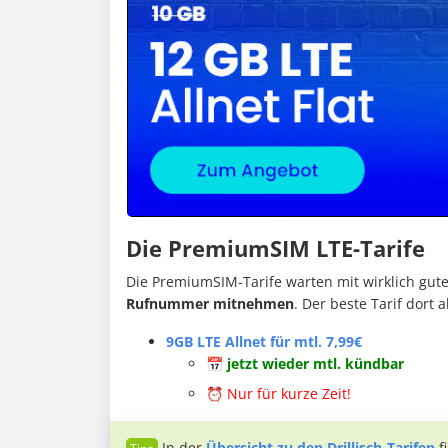
Die PremiumSIM LTE-Tarife
Die PremiumSIM-Tarife warten mit wirklich gute
Rufnummer mitnehmen
. Der beste Tarif dort a
9GB LTE Allnet für mtl. 7,99€
📅 jetzt wieder mtl. kündbar
⏰
Nur für kurze Zeit!
In der
Übersicht zu den Drillisch-Tarifen
f