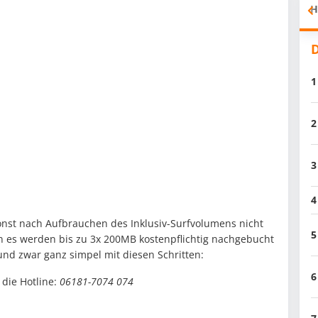
H
D
1
2
3
4
onst nach Aufbrauchen des Inklusiv-Surfvolumens nicht
5
rn es werden bis zu 3x 200MB kostenpflichtig nachgebucht
, und zwar ganz simpel mit diesen Schritten:
6
die Hotline:
06181-7074 074