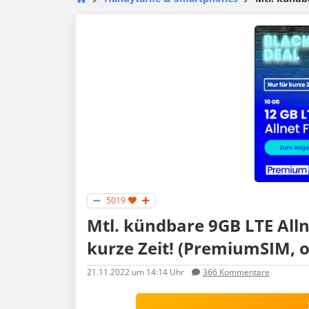
5019
Mtl. kündbare 9GB LTE Alln
kurze Zeit! (PremiumSIM, 
21.11.2022
um 14:14 Uhr
366
Kommentare