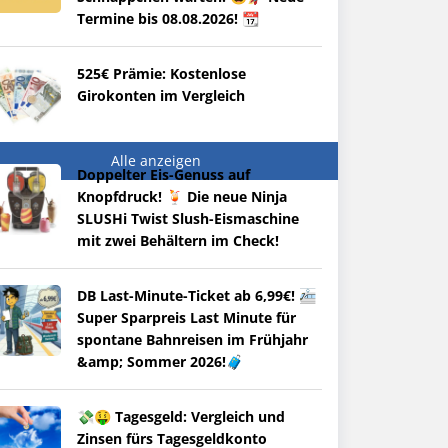
Termine bis 08.08.2026! 📆
525€ Prämie: Kostenlose
Girokonten im Vergleich
Alle anzeigen
Doppelter Eis-Genuss auf
Knopfdruck! 🍹 Die neue Ninja
SLUSHi Twist Slush-Eismaschine
mit zwei Behältern im Check!
DB Last-Minute-Ticket ab 6,99€! 🚈
Super Sparpreis Last Minute für
spontane Bahnreisen im Frühjahr
&amp; Sommer 2026!🧳
💸🤑 Tagesgeld: Vergleich und
Zinsen fürs Tagesgeldkonto