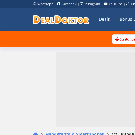
WhatsApp
|
Facebook
|
Instagram
|
YouTube
|
Ti
Deals
Bonus 
Handytarife & Smartphones
Mtl. kündba