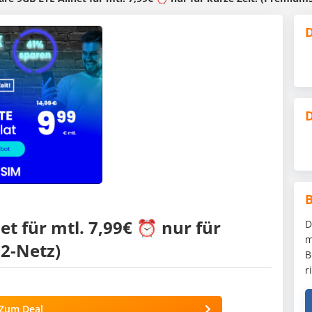
D
D
et für mtl. 7,99€ ⏰ nur für
D
m
o2-Netz)
B
r
Zum Deal