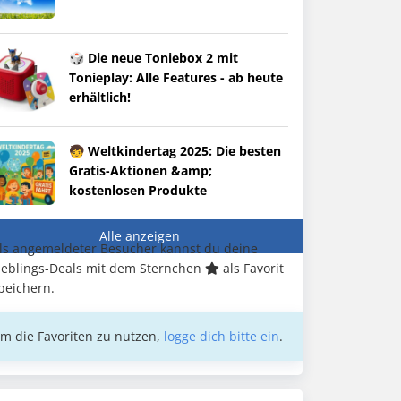
🎲 Die neue Toniebox 2 mit
Tonieplay: Alle Features - ab heute
erhältlich!
🧒 Weltkindertag 2025: Die besten
Gratis-Aktionen &amp;
kostenlosen Produkte
Alle anzeigen
ls angemeldeter Besucher kannst du deine
ieblings-Deals mit dem Sternchen
als Favorit
peichern.
m die Favoriten zu nutzen,
logge dich bitte ein
.