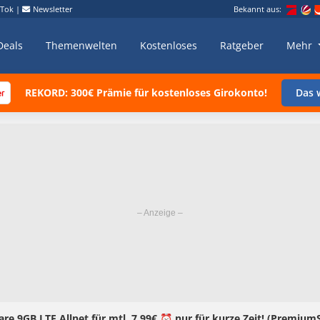
kTok
|
Newsletter
Bekannt aus:
Deals
Themenwelten
Kostenloses
Ratgeber
Mehr
REKORD: 300€ Prämie für kostenloses Girokonto!
Das w
re 9GB LTE Allnet für mtl. 7,99€ ⏰ nur für kurze Zeit! (Premium