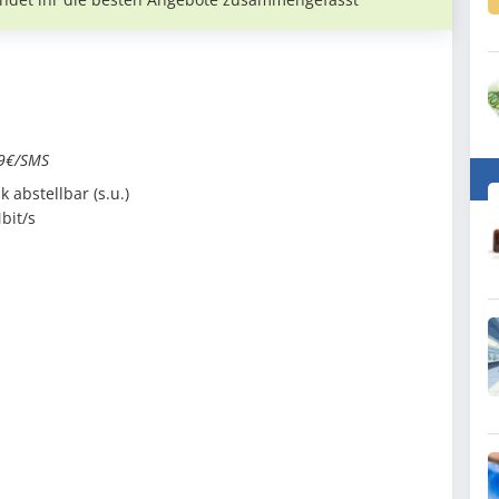
19€/SMS
 abstellbar (s.u.)
bit/s