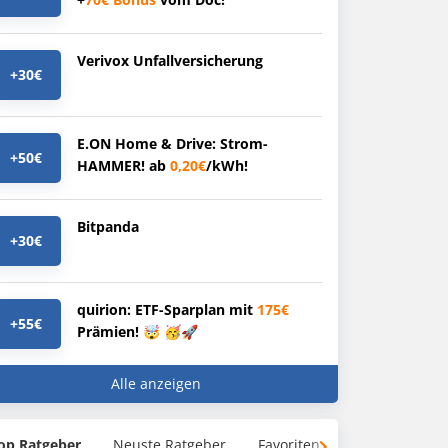
Verivox Unfallversicherung
+30€
E.ON Home & Drive: Strom-
+50€
HAMMER! ab
0,20€
/kWh!
Bitpanda
+30€
quirion: ETF-Sparplan mit
175€
+55€
Prämien! 🤯 🥳🚀
Alle anzeigen
op Ratgeber
Neuste Ratgeber
Favoriten