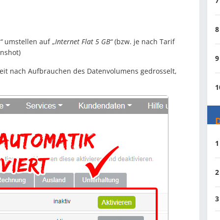
7
8
“
umstellen auf „
Internet Flat 5 GB“
(bzw. je nach Tarif
nshot)
9
eit nach Aufbrauchen des Datenvolumens gedrosselt,
1
D
1
2
3