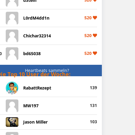
dStein
520
L0rdM4dd1n
520
Chichar32314
520
0
bd65038
Heartbeats sammeln?
ie Top 10 User der Woche:
139
RabattRezept
131
MW197
103
Jason Miller