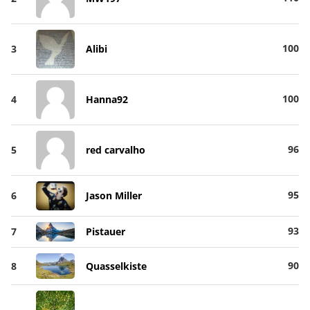
100
3
Alibi
100
4
Hanna92
96
5
red carvalho
95
6
Jason Miller
93
7
Pistauer
90
8
Quasselkiste