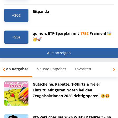
Bitpanda
+30€
quirion: ETF-Sparplan mit
175€
Prämien! 🤯
+55€
🥳🚀
Alle anzeigen
Top Ratgeber
Neuste Ratgeber
Favoriten
Gutscheine, Rabatte, T-Shirts & freier
Eintritt: Mit guten Noten bei den
Zeugnisaktionen 2026 richtig sparen! 😀🤩
Kfz-Versicherung 2026 WIEDER teurer!? - So