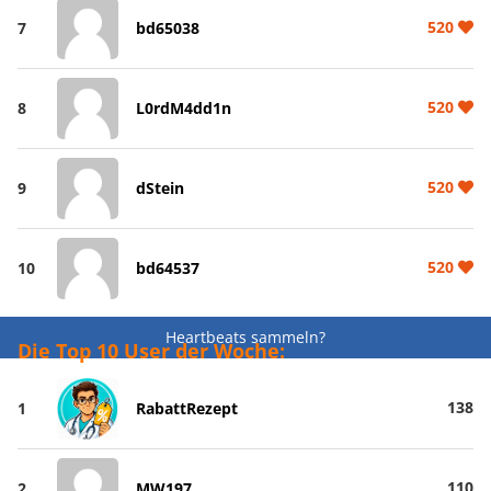
520
7
bd65038
520
8
L0rdM4dd1n
520
9
dStein
520
10
bd64537
Heartbeats sammeln?
Die Top 10 User der Woche:
138
1
RabattRezept
110
2
MW197