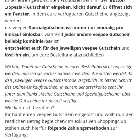
unter euren gewünschten Produkten seht ihr den
Button
„(Spezial-)Gutschein“ eingeben, klickt darauf
. Es
öffnet sich
ein Fenster
, in dem eure verfügbaren Gutscheine angezeigt
werden
ein veepee
Spezialgutschein ist immer nur einmalig pro
Einkauf einlösbar
, während
jeder andere veepee Gutschein
beliebig kombinierbar
ist
entscheidet euch für den jeweiligen veepee Gutschein
und
löst ihn ein
, um eure Bestellung abzuschließen
Wichtig: Damit die Gutscheine in eurer Bestellübersicht angezeigt
werden, müssen sie vorher aktiviert werden. Ansonsten werdet ihr
den jeweiligen veepee Gutscheincode vergeblich im letzten Schritt
des Online-Einkaufs suchen. In eurem Benutzerkonto seht ihr
unter dem Punkt „Meine Gutscheine und Spezialgutscheine“ über
welche Gutscheine ihr derzeit verfügt.
Wie kann ich bezahlen?
Ihr habt euren veepee Gutschein eingelöst und wollt nun den
restlichen Betrag begleichen? Im exklusiven Shoppingclub
stehen euch hierfür
folgende Zahlungsmethoden
zur
Verfügung: