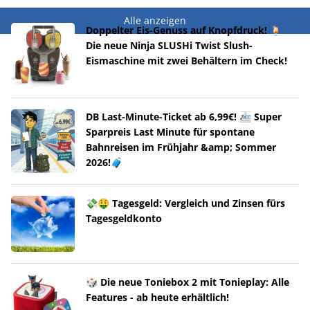
Alle anzeigen
Doppelter Eis-Genuss auf Knopfdruck! 🍹
Die neue Ninja SLUSHi Twist Slush-
Eismaschine mit zwei Behältern im Check!
DB Last-Minute-Ticket ab 6,99€! 🚈 Super
Sparpreis Last Minute für spontane
Bahnreisen im Frühjahr &amp; Sommer
2026!🧳
💸🤑 Tagesgeld: Vergleich und Zinsen fürs
Tagesgeldkonto
🎲 Die neue Toniebox 2 mit Tonieplay: Alle
Features - ab heute erhältlich!