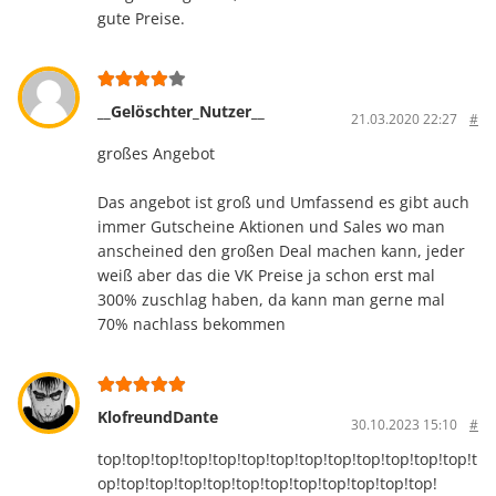
gute Preise.
__Gelöschter_Nutzer__
21.03.2020 22:27
#
großes Angebot
Das angebot ist groß und Umfassend es gibt auch
immer Gutscheine Aktionen und Sales wo man
anscheined den großen Deal machen kann, jeder
weiß aber das die VK Preise ja schon erst mal
300% zuschlag haben, da kann man gerne mal
70% nachlass bekommen
KlofreundDante
30.10.2023 15:10
#
top!top!top!top!top!top!top!top!top!top!top!top!top!t
op!top!top!top!top!top!top!top!top!top!top!top!