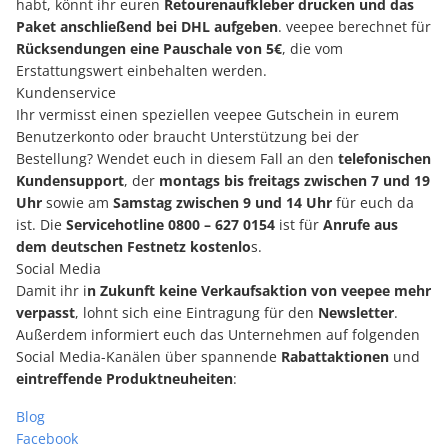
habt, könnt ihr euren
Retourenaufkleber drucken und das
Paket anschließend bei DHL aufgeben
. veepee berechnet für
Rücksendungen eine Pauschale von 5€
, die vom
Erstattungswert einbehalten werden.
Kundenservice
Ihr vermisst einen speziellen veepee Gutschein in eurem
Benutzerkonto oder braucht Unterstützung bei der
Bestellung? Wendet euch in diesem Fall an den
telefonischen
Kundensupport
, der
montags bis freitags zwischen 7 und 19
Uhr
sowie am
Samstag zwischen 9 und 14 Uhr
für euch da
ist. Die
Servicehotline 0800 – 627 0154
ist für
Anrufe aus
dem deutschen Festnetz kostenlo
s.
Social Media
Damit ihr i
n Zukunft keine Verkaufsaktion von veepee mehr
verpasst
, lohnt sich eine Eintragung für den
Newsletter
.
Außerdem informiert euch das Unternehmen auf folgenden
Social Media-Kanälen über spannende
Rabattaktionen
und
eintreffende Produktneuheiten
:
Blog
Facebook