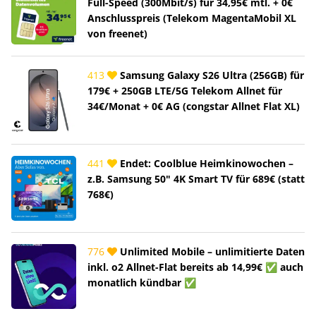
Full-Speed (300Mbit/s) für 34,95€ mtl. + 0€
Anschlusspreis (Telekom MagentaMobil XL
von freenet)
413
Samsung Galaxy S26 Ultra (256GB) für
179€ + 250GB LTE/5G Telekom Allnet für
34€/Monat + 0€ AG (congstar Allnet Flat XL)
441
Endet: Coolblue Heimkinowochen –
z.B. Samsung 50" 4K Smart TV für 689€ (statt
768€)
776
Unlimited Mobile – unlimitierte Daten
inkl. o2 Allnet-Flat bereits ab 14,99€ ✅ auch
monatlich kündbar ✅