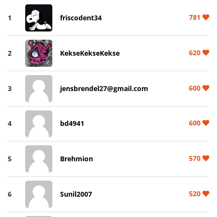
781
1
friscodent34
620
2
KekseKekseKekse
600
3
jensbrendel27@gmail.com
600
4
bd4941
570
5
Brehmion
520
6
Sunil2007