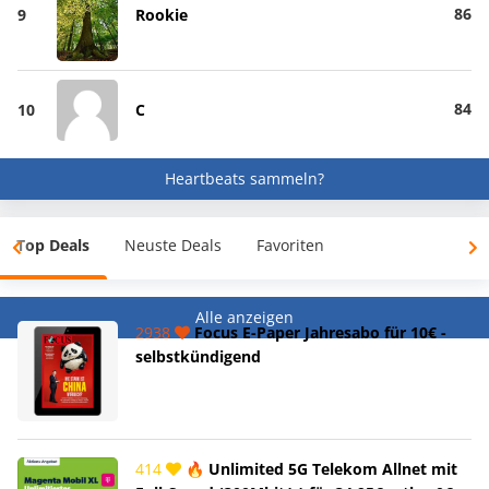
86
9
Rookie
84
10
C
Heartbeats sammeln?
Top Deals
Neuste Deals
Favoriten
Alle anzeigen
2938
Focus E-Paper Jahresabo für 10€ -
selbstkündigend
414
🔥 Unlimited 5G Telekom Allnet mit