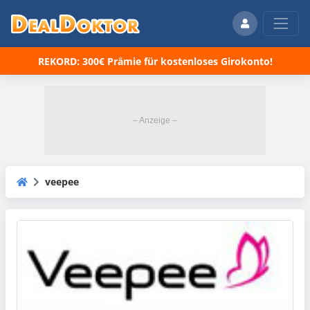
REKORD: 300€ Prämie für kostenloses Girokonto!
veepee