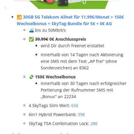
📶
30GB 5G Telekom Allnet für 11,99€/Monat + 150€
Wechselbonus + SkyTag-Bundle für 5€ + 0€ AG
🚄 bis zu 50Mbit/s
✅
39,99€
0€ Anschlusspreis
wird Dir durch freenet erstattet
innerhalb von 14 Tagen nach Aktivierung
eine SMS mit dem Text „AP frei“ (ohne
Sonderzeichen) an 8362
💸
150€ Wechselbonus
innerhalb von 30 Tagen nach erfolgreicher
Portierung der Rufnummer SMS mit
„Bonus“ an 22234
4 SkyTags Slim Wert:
65€
6in1 Hybrid Powerbank:
39€
SkyTag TSA Combination Lock:
28€