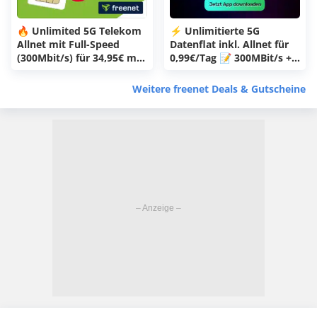
🔥 Unlimited 5G Telekom
⚡️ Unlimitierte 5G
Allnet mit Full-Speed
Datenflat inkl. Allnet für
(300Mbit/s) für 34,95€ mtl.
0,99€/Tag 📝 300MBit/s +
+ 0€ Anschlusspreis
eSIM + täglich kündbar!
(Telekom MagentaMobil
(freenet FUNK im o2-Netz)
Weitere freenet Deals & Gutscheine
XL von freenet)