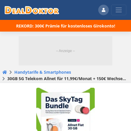
REKORD: 300€ Prämie für kostenloses Girokonto!
Handytarife & Smartphones
30GB 5G Telekom Allnet für 11,99€/Monat + 150€ Wechselbonus + 0,00€ AG + 4 SkyTags + TSA Lock (AirTags Alternative) + 6in1 Hybrid Powerbank für 5€ – freenet Telekom green LTE