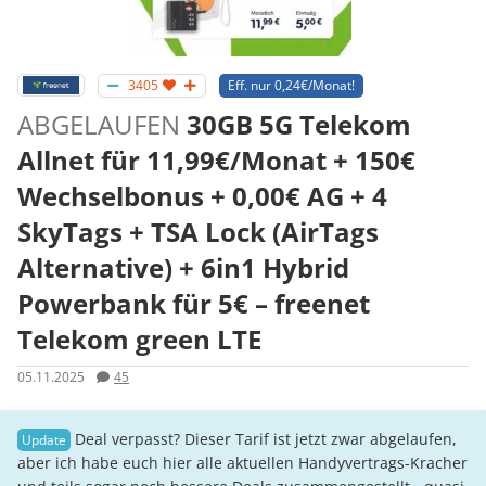
3405
Eff. nur 0,24€/Monat!
ABGELAUFEN
30GB 5G Telekom
Allnet für 11,99€/Monat + 150€
Wechselbonus + 0,00€ AG + 4
SkyTags + TSA Lock (AirTags
Alternative) + 6in1 Hybrid
Powerbank für 5€ – freenet
Telekom green LTE
05.11.2025
45
Deal verpasst? Dieser Tarif ist jetzt zwar abgelaufen,
aber ich habe euch hier alle aktuellen Handyvertrags-Kracher