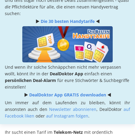
und teils sogar noch bessere Deals zusammengestellt - quasi
die
Pflichtlektüre für alle, die einen neuen Handyvertrag
suchen:
►
Die 30 besten Handytarife
◄
Und wenn ihr solche Schnäppchen nicht mehr verpassen
wollt, könnt ihr in der
DealDoktor App
einfach einen
persönlichen Deal-Alarm
für eure Stichwörter & Suchbegriffe
einstellen!
►
DealDoktor App GRATIS downloaden
◄
Um immer auf dem Laufenden zu bleiben, könnt ihr
ansonsten auch den
Newsletter abonnieren
, DealDoktor
auf
Facebook liken
oder
auf Instagram folgen
.
Ihr sucht einen Tarif im
Telekom-Netz
mit ordentlich