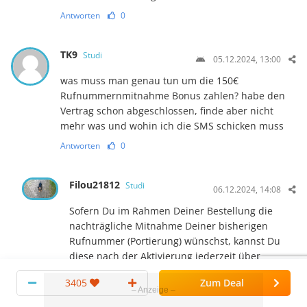
Antworten
0
TK9
Studi
05.12.2024, 13:00
was muss man genau tun um die 150€
Rufnummernmitnahme Bonus zahlen? habe den
Vertrag schon abgeschlossen, finde aber nicht
mehr was und wohin ich die SMS schicken muss
Antworten
0
Filou21812
Studi
06.12.2024, 14:08
Sofern Du im Rahmen Deiner Bestellung die
nachträgliche Mitnahme Deiner bisherigen
Rufnummer (Portierung) wünschst, kannst Du
diese nach der Aktivierung jederzeit über
https://www.freenet-
3405
Zum Deal
digital.de/lps/rufnummernmitnahme/
beauftragen.Dein Bonus für die Mitnahme der