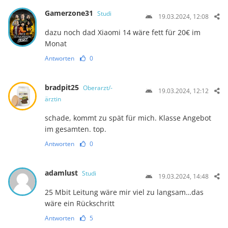
Gamerzone31
Studi
19.03.2024, 12:08
dazu noch dad Xiaomi 14 wäre fett für 20€ im
Monat
Antworten
0
bradpit25
Oberarzt/-
19.03.2024, 12:12
ärztin
schade, kommt zu spät für mich. Klasse Angebot
im gesamten. top.
Antworten
0
adamlust
Studi
19.03.2024, 14:48
25 Mbit Leitung wäre mir viel zu langsam…das
wäre ein Rückschritt
Antworten
5