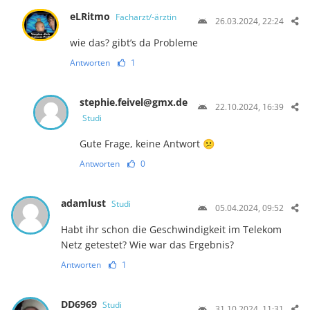
eLRitmo
Facharzt/-ärztin
26.03.2024, 22:24
wie das? gibt’s da Probleme
Antworten
1
stephie.feivel@gmx.de
22.10.2024, 16:39
Studi
Gute Frage, keine Antwort 😕
Antworten
0
adamlust
Studi
05.04.2024, 09:52
Habt ihr schon die Geschwindigkeit im Telekom
Netz getestet? Wie war das Ergebnis?
Antworten
1
DD6969
Studi
31.10.2024, 11:31