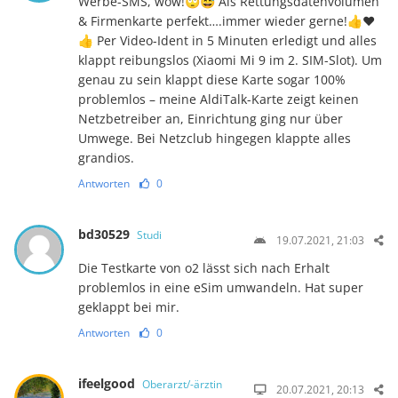
Werbe-SMS, wow!🙄😅 Als Rettungsdatenvolumen
& Firmenkarte perfekt….immer wieder gerne!👍❤️
👍 Per Video-Ident in 5 Minuten erledigt und alles
klappt reibungslos (Xiaomi Mi 9 im 2. SIM-Slot). Um
genau zu sein klappt diese Karte sogar 100%
problemlos – meine AldiTalk-Karte zeigt keinen
Netzbetreiber an, Einrichtung ging nur über
Umwege. Bei Netzclub hingegen klappte alles
grandios.
Antworten
0
bd30529
Studi
19.07.2021, 21:03
Die Testkarte von o2 lässt sich nach Erhalt
problemlos in eine eSim umwandeln. Hat super
geklappt bei mir.
Antworten
0
ifeelgood
Oberarzt/-ärztin
20.07.2021, 20:13