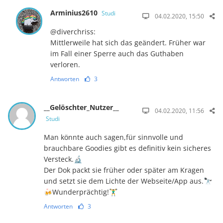
Arminius2610
Studi
04.02.2020, 15:50
@diverchriss:
Mittlerweile hat sich das geändert. Früher war
im Fall einer Sperre auch das Guthaben
verloren.
Antworten
3
__Gelöschter_Nutzer__
04.02.2020, 11:56
Studi
Man könnte auch sagen,für sinnvolle und
brauchbare Goodies gibt es definitiv kein sicheres
Versteck.🔬
Der Dok packt sie früher oder später am Kragen
und setzt sie dem Lichte der Webseite/App aus.🔭
🍻Wunderprächtig!🏋️‍♂️
Antworten
3