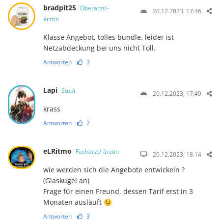
bradpit25
Oberarzt/-
20.12.2023, 17:46
ärztin
Klasse Angebot, tolles bundle. leider ist
Netzabdeckung bei uns nicht Toll.
Antworten
3
Lapi
Studi
20.12.2023, 17:49
krass
Antworten
2
eLRitmo
Facharzt/-ärztin
20.12.2023, 18:14
wie werden sich die Angebote entwickeln ?
(Glaskugel an)
Frage für einen Freund, dessen Tarif erst in 3
Monaten ausläuft 😉
Antworten
3