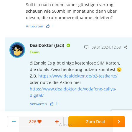
Soll ich nach einem super günstigen vertrag
schauen wie 500mb im monat und dann über
diesen, die rufnummermitnahme einleiten?
Antworten
1
DealDoktor (Jaci)
09.01.2024, 12:53
Team
@Esnok: Es gibt einige kostenlose SIM Karten,
die du als Zwischenlösung nutzen könntest 🙂
Z.B.
https://www.dealdoktor.de/o2-testkarte/
oder nutze die Aktion hier
https://www.dealdoktor.de/vodafone-callya-
digital/
Antworten
1
826
Zum Deal
wewe
Studi
21.12.2023, 16:58