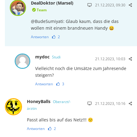
DealDoktor (Marsel)
21.12.2023, 09:30
Team
@BudeSumiyati: Glaub kaum, dass die das
wollen mit einem brandneuen Handy 😀
Antworten
2
mydoc
Studi
21.12.2023, 10:03
Vielleicht noch die Umsätze zum Jahresende
steigern?
Antworten
3
HoneyBalls
Oberarzt/-
21.12.2023, 10:16
ärztin
Passt alles bis auf das Netz!!! 🙁
Antworten
2