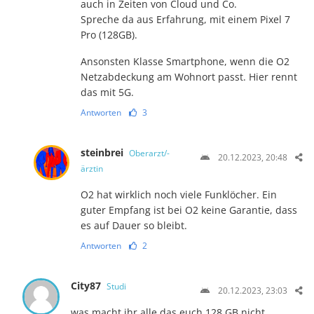
auch in Zeiten von Cloud und Co.
Spreche da aus Erfahrung, mit einem Pixel 7
Pro (128GB).
Ansonsten Klasse Smartphone, wenn die O2
Netzabdeckung am Wohnort passt. Hier rennt
das mit 5G.
Antworten
3
steinbrei
Oberarzt/-
20.12.2023, 20:48
ärztin
O2 hat wirklich noch viele Funklöcher. Ein
guter Empfang ist bei O2 keine Garantie, dass
es auf Dauer so bleibt.
Antworten
2
City87
Studi
20.12.2023, 23:03
was macht ihr alle das euch 128 GB nicht