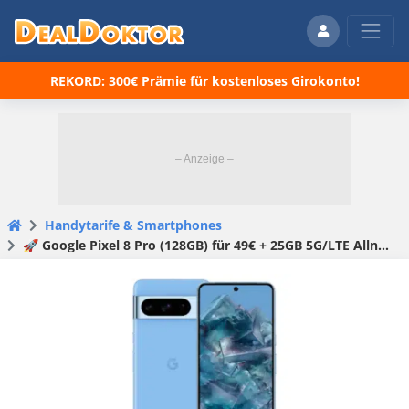
REKORD: 300€ Prämie für kostenloses Girokonto!
Handytarife & Smartphones
🚀 Google Pixel 8 Pro (128GB) für 49€ + 25GB 5G/LTE Allnet für 34,99€/Monat + 5G jedes Jahr mehr + o2 Connect! (Trade-In | o2 Mobile M)