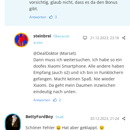
vorsichtig, glaub nicht, dass es da den Bonus
gibt.
Antworten
3
steinbrei
Oberarzt/-
21.12.2023, 23:18
ärztin
@DealDoktor (Marsel):
Dann muss ich weitersuchen. Ich habe so ein
doofes Xiaomi Smartphone. Alle andere haben
Empfang (auch o2) und ich bin in Funklöchern
gefangen. Macht keinen Spaß. Nie wieder
Xiaomi. Da geht mein Daumen inzwischen
eindeutig nach unten.
Antworten
2
BettyFordBoy
Studi
20.12.2023, 21:24
Schöner Fehler 😀 Hat aber geklappt. 😉