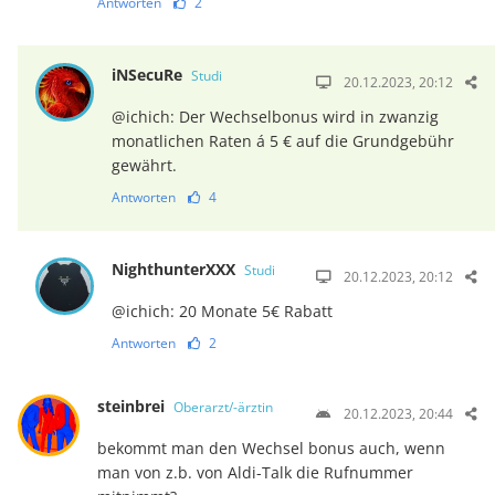
Antworten
2
iNSecuRe
Studi
20.12.2023, 20:12
@ichich: Der Wechselbonus wird in zwanzig
monatlichen Raten á 5 € auf die Grundgebühr
gewährt.
Antworten
4
NighthunterXXX
Studi
20.12.2023, 20:12
@ichich: 20 Monate 5€ Rabatt
Antworten
2
steinbrei
Oberarzt/-ärztin
20.12.2023, 20:44
bekommt man den Wechsel bonus auch, wenn
man von z.b. von Aldi-Talk die Rufnummer