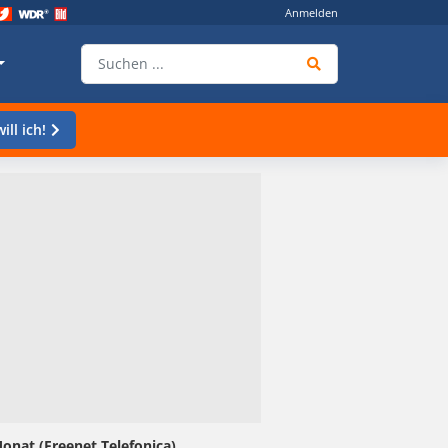
Anmelden
ill ich!
onat (Freenet Telefonica)