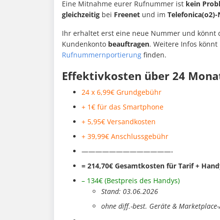
Eine Mitnahme eurer Rufnummer ist
kein Prob
gleichzeitig
bei
Freenet
und im
Telefonica(o2)-
Ihr erhaltet erst eine neue Nummer und könnt 
Kundenkonto
beauftragen
. Weitere Infos könn
Rufnummernportierung
finden.
Effektivkosten über 24 Mona
24 x 6,99€ Grundgebühr
+ 1€ für das Smartphone
+ 5,95€ Versandkosten
+ 39,99€ Anschlussgebühr
—————————————-
= 214,70
€ Gesamtkosten für Tarif + Hand
– 134€ (Bestpreis des Handys
)
Stand: 03.06.2026
ohne diff.-best. Geräte & Marketplace