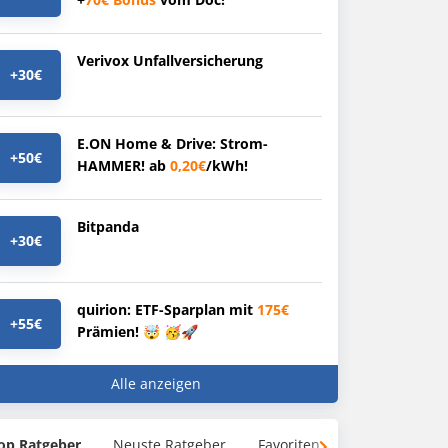
Verivox Unfallversicherung
+30€
E.ON Home & Drive: Strom-
+50€
HAMMER! ab
0,20€
/kWh!
Bitpanda
+30€
quirion: ETF-Sparplan mit
175€
+55€
Prämien! 🤯 🥳🚀
Alle anzeigen
op Ratgeber
Neuste Ratgeber
Favoriten