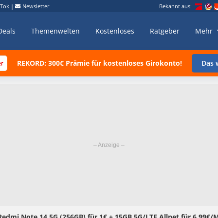
kTok
|
Newsletter
Bekannt aus:
Deals
Themenwelten
Kostenloses
Ratgeber
Mehr
REKORD: 300€ Prämie für kostenloses Girokonto!
Das w
edmi Note 14 5G (256GB) für 1€ + 15GB 5G/LTE Allnet für 6,99€/M