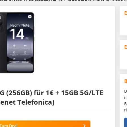
D
D
G (256GB) für 1€ + 15GB 5G/LTE
D
m
eenet Telefonica)
B
r
Zum Deal