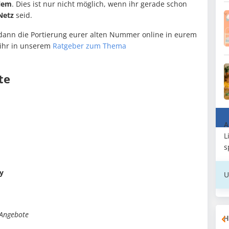
lem
. Dies ist nur nicht möglich, wenn ihr gerade schon
Netz
seid.
dann die Portierung eurer alten Nummer online in eurem
t ihr in unserem
Ratgeber zum Thema
te
A
L
s
y
U
-Angebote
H