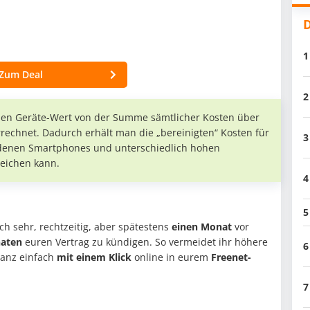
D
1
Zum Deal
2
 den Geräte-Wert von der Summe sämtlicher Kosten über
echnet. Dadurch erhält man die „bereinigten“ Kosten für
3
edenen Smartphones und unterschiedlich hohen
eichen kann.
4
5
h sehr, rechtzeitig, aber spätestens
einen Monat
vor
aten
euren Vertrag zu kündigen. So vermeidet ihr höhere
6
ganz einfach
mit einem Klick
online in eurem
Freenet-
7