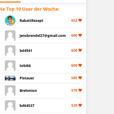
ie Top 10 User der Woche:
652
RabattRezept
600
jensbrendel27@gmail.com
600
bd4941
600
tobi66
585
Pistauer
570
Brehmion
520
bd64537