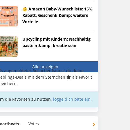
👶 Amazon Baby-Wunschliste: 15%
Rabatt, Geschenk &amp; weitere
Vorteile
Upcycling mit Kindern: Nachhaltig
basteln &amp; kreativ sein
Alle anzeigen
ls angemeldeter Besucher kannst du deine
ieblings-Deals mit dem Sternchen
als Favorit
peichern.
m die Favoriten zu nutzen,
logge dich bitte ein
.
eartbeats
Votes