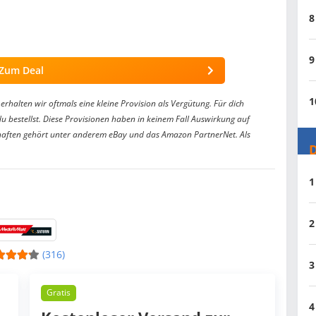
8
9
Zum Deal
1
erhalten wir oftmals eine kleine Provision als Vergütung. Für dich
du bestellst. Diese Provisionen haben in keinem Fall Auswirkung auf
aften gehört unter anderem eBay und das Amazon PartnerNet. Als
D
1
2
(316)
3
Gratis
4