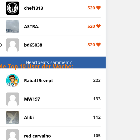
520
chef1313
520
ASTRA.
520
0
bd65038
Heartbeats sammeln?
ie Top 10 User der Woche:
223
RabattRezept
133
MW197
112
Alibi
105
red carvalho