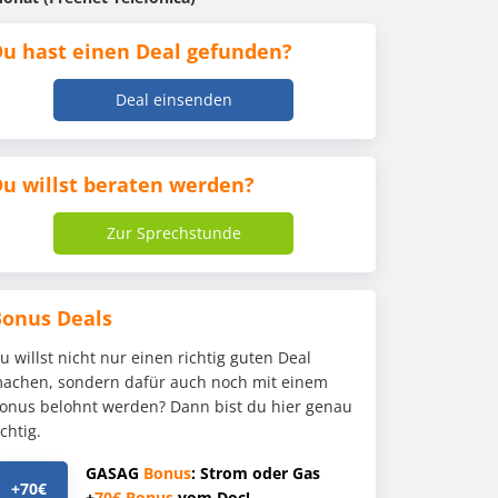
u hast einen Deal gefunden?
Deal einsenden
u willst beraten werden?
Zur Sprechstunde
Bonus Deals
u willst nicht nur einen richtig guten Deal
achen, sondern dafür auch noch mit einem
onus belohnt werden? Dann bist du hier genau
ichtig.
GASAG
Bonus
: Strom oder Gas
+70€
+
70€
Bonus
vom Doc!