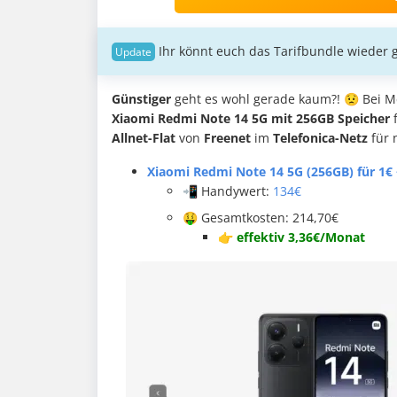
Ihr könnt euch das Tarifbundle wieder g
Günstiger
geht es wohl gerade kaum?! 😟 Bei Me
Xiaomi Redmi Note 14 5G mit 256GB Speicher
f
Allnet-Flat
von
Freenet
im
Telefonica-Netz
für 
Xiaomi Redmi Note 14 5G (256GB) für 1€
📲 Handywert:
134€
🤑 Gesamtkosten: 214,70
€
👉
effektiv 3,36€/Monat