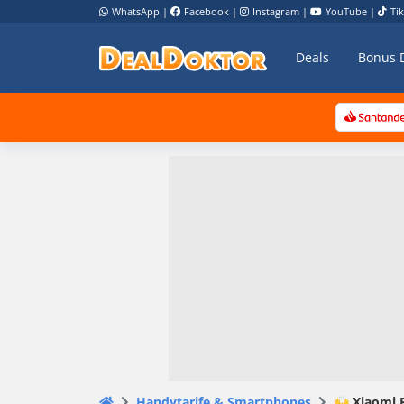
WhatsApp
|
Facebook
|
Instagram
|
YouTube
|
Ti
Deals
Bonus 
Handytarife & Smartphones
🙌 Xiaomi R