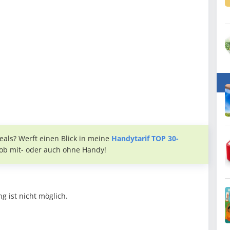
eals? Werft einen Blick in meine
Handytarif TOP 30-
, ob mit- oder auch ohne Handy!
g ist nicht möglich.