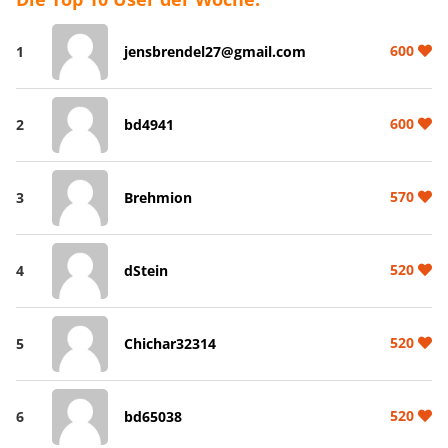
600
1
jensbrendel27@gmail.com
600
2
bd4941
570
3
Brehmion
520
4
dStein
520
5
Chichar32314
520
6
bd65038