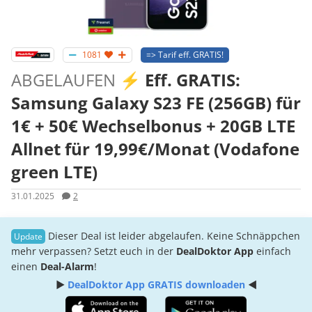
1081
=> Tarif eff. GRATIS!
ABGELAUFEN
⚡️ Eff. GRATIS:
Samsung Galaxy S23 FE (256GB) für
1€ + 50€ Wechselbonus + 20GB LTE
Allnet für 19,99€/Monat (Vodafone
green LTE)
31.01.2025
2
Dieser Deal ist leider abgelaufen. Keine Schnäppchen
mehr verpassen? Setzt euch in der
DealDoktor App
einfach
einen
Deal-Alarm
!
►
DealDoktor App GRATIS downloaden
◄