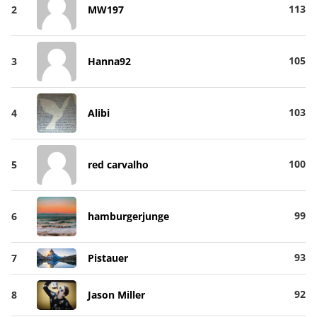
113
2
MW197
105
3
Hanna92
103
4
Alibi
100
5
red carvalho
99
6
hamburgerjunge
93
7
Pistauer
92
8
Jason Miller