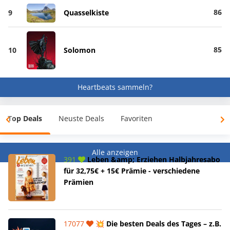
86
9
Quasselkiste
85
10
Solomon
Heartbeats sammeln?
Top Deals
Neuste Deals
Favoriten
Alle anzeigen
391
Leben &amp; Erziehen Halbjahresabo
für 32,75€ + 15€ Prämie - verschiedene
Prämien
17077
💥 Die besten Deals des Tages – z.B.