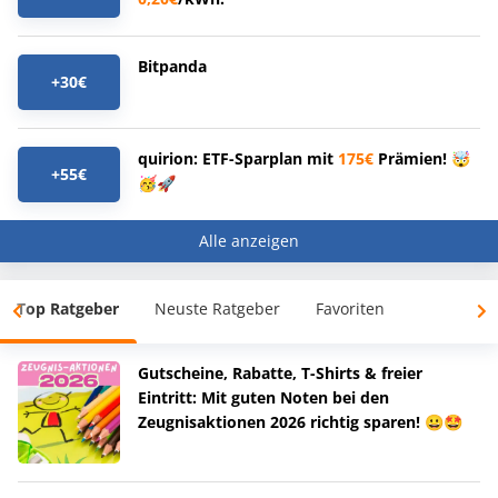
Bitpanda
+30€
quirion: ETF-Sparplan mit
175€
Prämien! 🤯
+55€
🥳🚀
Alle anzeigen
Top Ratgeber
Neuste Ratgeber
Favoriten
Gutscheine, Rabatte, T-Shirts & freier
Eintritt: Mit guten Noten bei den
Zeugnisaktionen 2026 richtig sparen! 😀🤩