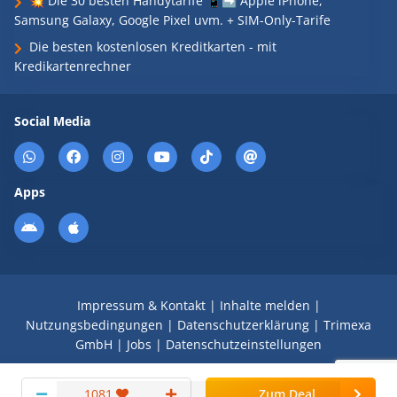
💥 Die 30 besten Handytarife 📱➡️ Apple iPhone,
Samsung Galaxy, Google Pixel uvm. + SIM-Only-Tarife
Die besten kostenlosen Kreditkarten - mit
Kredikartenrechner
Social Media
Apps
Impressum & Kontakt
|
Inhalte melden
|
Nutzungsbedingungen
|
Datenschutzerklärung
|
Trimexa
GmbH
|
Jobs
|
Datenschutzeinstellungen
© 2008 - 2026 Schnäppchen Blog mit Doktortitel -
1081
Zum Deal