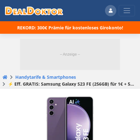
REKORD: 300€ Prämie für kostenloses Girokonto!
Handytarife & Smartphones
⚡️ Eff. GRATIS: Samsung Galaxy S23 FE (256GB) für 1€ + 50€ Wechselbonus + 20GB LTE Allnet für 19,99€/Monat (Vodafone green LTE)