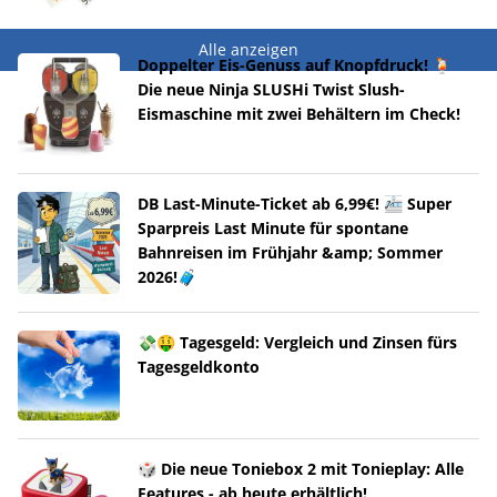
Alle anzeigen
Doppelter Eis-Genuss auf Knopfdruck! 🍹
Die neue Ninja SLUSHi Twist Slush-
Eismaschine mit zwei Behältern im Check!
DB Last-Minute-Ticket ab 6,99€! 🚈 Super
Sparpreis Last Minute für spontane
Bahnreisen im Frühjahr &amp; Sommer
2026!🧳
💸🤑 Tagesgeld: Vergleich und Zinsen fürs
Tagesgeldkonto
🎲 Die neue Toniebox 2 mit Tonieplay: Alle
Features - ab heute erhältlich!