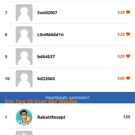
520
7
Sunil2007
520
8
L0rdM4dd1n
520
9
bd64537
500
10
bd22065
Heartbeats sammeln?
Die Top 10 User der Woche:
139
1
RabattRezept