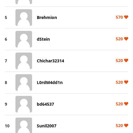
570
5
Brehmion
520
6
dStein
520
7
Chichar32314
520
8
L0rdM4dd1n
520
9
bd64537
520
10
Sunil2007