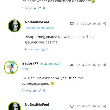
Ich habe weder das eine noch das andere🤣
Antworten
0
NoDealNoFeel
21.04.2025, 08:26
Assistenzarzt/-ärztin
@Supermegamaus: Na wenns die Bild sagt
glauben wir das mal.
Antworten
0
Isadora77
Assistenzarzt/-
22.04.2025, 07:39
ärztin
Ok. Der Trinkflaschen-Hype ist an mir
vorbeigegangen. 🫠
Antworten
0
NoDealNoFeel
22.04.2025, 09:52