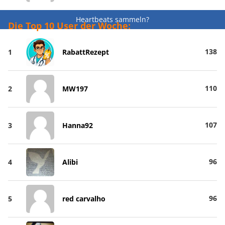
Heartbeats sammeln?
Die Top 10 User der Woche:
138
1
RabattRezept
110
2
MW197
107
3
Hanna92
96
4
Alibi
96
5
red carvalho