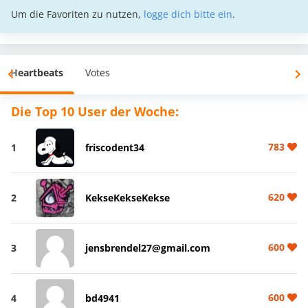
Um die Favoriten zu nutzen,
logge dich bitte ein
.
Heartbeats
Votes
Die Top 10 User der Woche:
783
1
friscodent34
620
2
KekseKekseKekse
600
3
jensbrendel27@gmail.com
600
4
bd4941