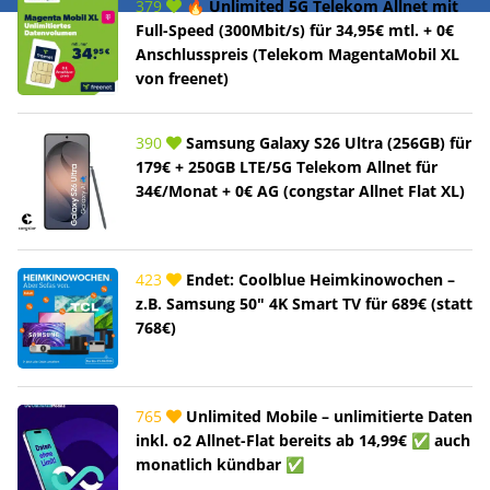
379
🔥 Unlimited 5G Telekom Allnet mit
Full-Speed (300Mbit/s) für 34,95€ mtl. + 0€
Anschlusspreis (Telekom MagentaMobil XL
von freenet)
390
Samsung Galaxy S26 Ultra (256GB) für
179€ + 250GB LTE/5G Telekom Allnet für
34€/Monat + 0€ AG (congstar Allnet Flat XL)
423
Endet: Coolblue Heimkinowochen –
z.B. Samsung 50" 4K Smart TV für 689€ (statt
768€)
765
Unlimited Mobile – unlimitierte Daten
inkl. o2 Allnet-Flat bereits ab 14,99€ ✅ auch
monatlich kündbar ✅