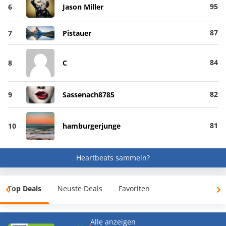
95
6
Jason Miller
87
7
Pistauer
84
8
C
82
9
Sassenach8785
81
10
hamburgerjunge
Heartbeats sammeln?
Top Deals
Neuste Deals
Favoriten
Alle anzeigen