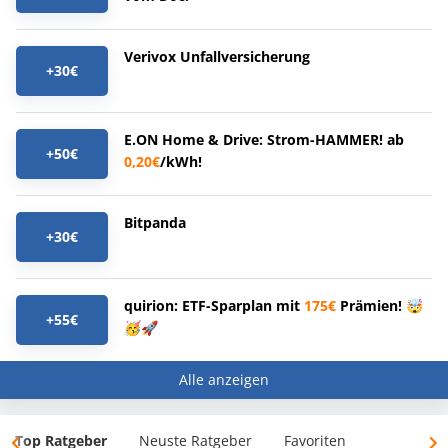
Verivox Unfallversicherung
+30€
E.ON Home & Drive: Strom-HAMMER! ab
+50€
0,20€
/kWh!
Bitpanda
+30€
quirion: ETF-Sparplan mit
175€
Prämien! 🤯
+55€
🥳🚀
Alle anzeigen
Top Ratgeber
Neuste Ratgeber
Favoriten