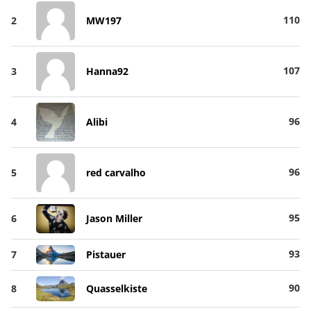
110
2
MW197
107
3
Hanna92
96
4
Alibi
96
5
red carvalho
95
6
Jason Miller
93
7
Pistauer
90
8
Quasselkiste