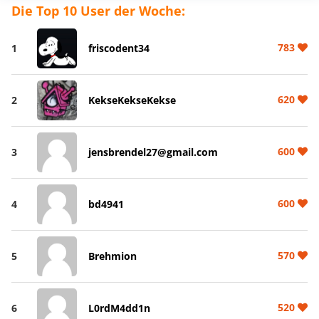
Die Top 10 User der Woche:
783
1
friscodent34
620
2
KekseKekseKekse
600
3
jensbrendel27@gmail.com
600
4
bd4941
570
5
Brehmion
520
6
L0rdM4dd1n