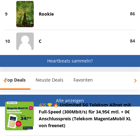
86
9
Rookie
84
10
C
Heartbeats sammeln?
Top Deals
Neuste Deals
Favoriten
Alle anzeigen
405
🔥 Unlimited 5G Telekom Allnet mit
Full-Speed (300Mbit/s) für 34,95€ mtl. + 0€
Anschlusspreis (Telekom MagentaMobil XL
von freenet)