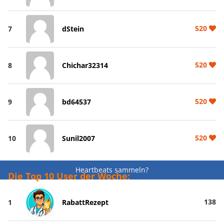
520
7
dStein
520
8
Chichar32314
520
9
bd64537
520
10
Sunil2007
Heartbeats sammeln?
Die Top 10 User der Woche:
138
1
RabattRezept