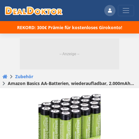
REKORD: 300€ Prämie für kostenloses Girokonto!
Zubehör
Amazon Basics AA-Batterien, wiederaufladbar, 2.000mAh, vorgeladen, 24 Stück, für 18,05€! 🚀