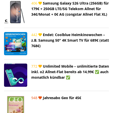
406
Samsung Galaxy S26 Ultra (256GB) für
179€ + 250GB LTE/5G Telekom Allnet für
34€/Monat + 0€ AG (congstar Allnet Flat XL)
442
Endet: Coolblue Heimkinowochen –
z.B. Samsung 50" 4K Smart TV für 689€ (statt
768€)
772
Unlimited Mobile – unlimitierte Daten
inkl. o2 Allnet-Flat bereits ab 14,99€ ✅ auch
monatlich kündbar ✅
948
Jahresabo Geo für 45€