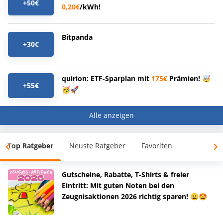
+50€
0,20€
/kWh!
Bitpanda
+30€
quirion: ETF-Sparplan mit
175€
Prämien! 🤯
+55€
🥳🚀
Alle anzeigen
Top Ratgeber
Neuste Ratgeber
Favoriten
Gutscheine, Rabatte, T-Shirts & freier
Eintritt: Mit guten Noten bei den
Zeugnisaktionen 2026 richtig sparen! 😀🤩