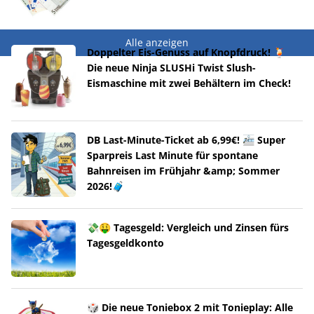
Alle anzeigen
Doppelter Eis-Genuss auf Knopfdruck! 🍹
Die neue Ninja SLUSHi Twist Slush-
Eismaschine mit zwei Behältern im Check!
DB Last-Minute-Ticket ab 6,99€! 🚈 Super
Sparpreis Last Minute für spontane
Bahnreisen im Frühjahr &amp; Sommer
2026!🧳
💸🤑 Tagesgeld: Vergleich und Zinsen fürs
Tagesgeldkonto
🎲 Die neue Toniebox 2 mit Tonieplay: Alle