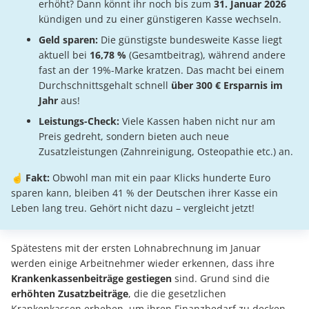
erhöht? Dann könnt ihr noch bis zum
31. Januar 2026
kündigen und zu einer günstigeren Kasse wechseln.
Geld sparen:
Die günstigste bundesweite Kasse liegt
aktuell bei
16,78 %
(Gesamtbeitrag), während andere
fast an der 19%-Marke kratzen. Das macht bei einem
Durchschnittsgehalt schnell
über 300 € Ersparnis im
Jahr
aus!
Leistungs-Check:
Viele Kassen haben nicht nur am
Preis gedreht, sondern bieten auch neue
Zusatzleistungen (Zahnreinigung, Osteopathie etc.) an.
☝️
Fakt:
Obwohl man mit ein paar Klicks hunderte Euro
sparen kann, bleiben 41 % der Deutschen ihrer Kasse ein
Leben lang treu. Gehört nicht dazu – vergleicht jetzt!
Spätestens mit der ersten Lohnabrechnung im Januar
werden einige Arbeitnehmer wieder erkennen, dass ihre
Krankenkassenbeiträge gestiegen
sind. Grund sind die
erhöhten Zusatzbeiträge
, die die gesetzlichen
Krankenkassen erheben, um ihren Finanzbedarf zu decken.