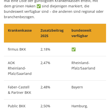
mal eine Liste der günstigsten Krankenkassen ertellt, mit
dem grünen Haken
✅
sind diejenigen markiert, die
bundesweit verfügbar sind – die anderen sind regional oder
branchenbezogen.
Krankenkasse
Zusatzbeitrag
bundesweit
2025
verfügbar
firmus BKK
2,18%
✅
AOK
2,47%
Rheinland-
Rheinland-
Pfalz/Saarland
Pfalz/Saarland
Faber-Castell
2,48%
Bayern
& Partner BKK
Public BKK
2,50%
Hamburg,