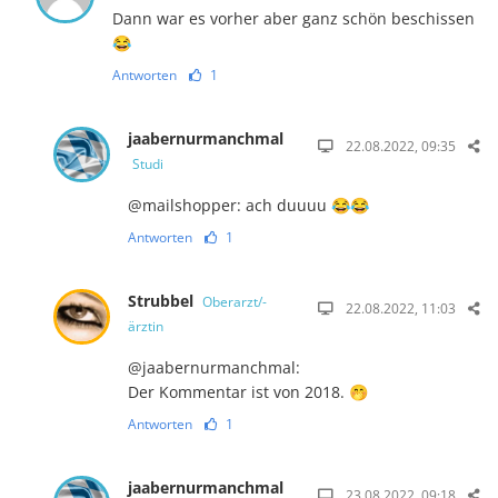
Dann war es vorher aber ganz schön beschissen
😂
Antworten
1
jaabernurmanchmal
22.08.2022, 09:35
Studi
@mailshopper: ach duuuu 😂😂
Antworten
1
Strubbel
Oberarzt/-
22.08.2022, 11:03
ärztin
@jaabernurmanchmal:
Der Kommentar ist von 2018. 🤭
Antworten
1
jaabernurmanchmal
23.08.2022, 09:18