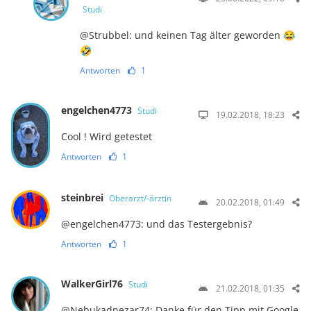
Studi
@Strubbel: und keinen Tag älter geworden 😂
🤣
Antworten
1
engelchen4773
Studi
19.02.2018, 18:23
Cool ! Wird getestet
Antworten
1
steinbrei
Oberarzt/-ärztin
20.02.2018, 01:49
@engelchen4773: und das Testergebnis?
Antworten
1
WalkerGirl76
Studi
21.02.2018, 01:35
@Nebukadnezar74: Danke für den Tipp mit Google