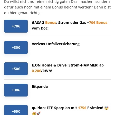
Du willst nicht nur einen richtig guten Deal machen, sondern
dafür auch noch mit einem Bonus belohnt werden? Dann bist
du hier genau richtig.
GASAG
Bonus
: Strom oder Gas +
70€
Bonus
+70€
vom Doc!
Verivox Unfallversicherung
+30€
E.ON Home & Drive: Strom-HAMMER! ab
+50€
0,20€
/kWh!
Bitpanda
+30€
quirion: ETF-Sparplan mit
175€
Prämien! 🤯
+55€
🥳🚀