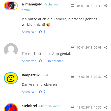
a_manegold
Facharzt/-
04.01.2018, 14:39
ärztin
Ich nutze auch die Kamera, einfacher geht es
wirklich nicht! 😛
Antworten
3
05.01.2018, 09:03
Für mich ist diese App genial.
Antworten
3
Bearbeiten
Redpetz82
Studi
18.02.2018, 09:32
Danke mal probieren
Antworten
2
steinbrei
Oberarzt/-ärztin
18.02.2018, 10:37