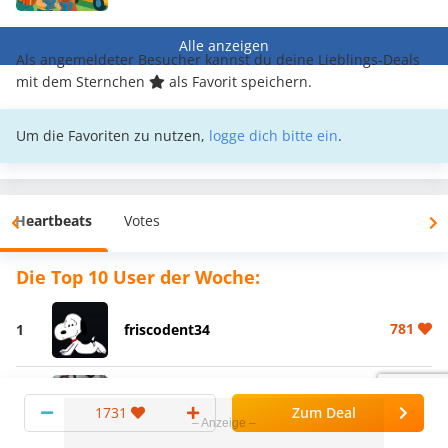
Alle anzeigen
Als angemeldeter Besucher kannst du deine Lieblings-Deals
mit dem Sternchen
als Favorit speichern.
Um die Favoriten zu nutzen,
logge dich bitte ein
.
Heartbeats
Votes
Die Top 10 User der Woche:
781
1
friscodent34
620
2
KekseKekseKekse
1731
Zum Deal