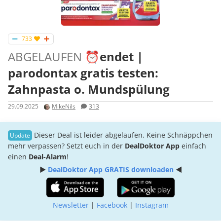
733
ABGELAUFEN
⏰endet |
parodontax gratis testen:
Zahnpasta o. Mundspülung
29.09.2025
MikeNils
313
Dieser Deal ist leider abgelaufen. Keine Schnäppchen
mehr verpassen? Setzt euch in der
DealDoktor App
einfach
einen
Deal-Alarm
!
►
DealDoktor App GRATIS downloaden
◄
Newsletter
|
Facebook
|
Instagram