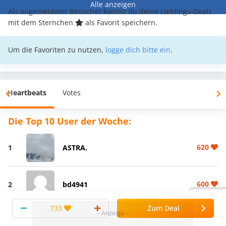
Alle anzeigen
Als angemeldeter Besucher kannst du deine Lieblings-Deals
mit dem Sternchen
als Favorit speichern.
Um die Favoriten zu nutzen,
logge dich bitte ein
.
Heartbeats
Votes
Die Top 10 User der Woche:
620
1
ASTRA.
600
2
bd4941
733
Zum Deal
600
3
jensbrendel27@gmail.com