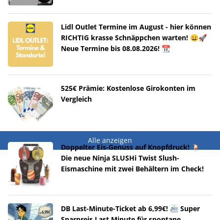
Lidl Outlet Termine im August - hier können
RICHTIG krasse Schnäppchen warten! 😀🚀
Neue Termine bis 08.08.2026! 📆
525€ Prämie: Kostenlose Girokonten im
Vergleich
Alle anzeigen
Doppelter Eis-Genuss auf Knopfdruck! 🍹
Die neue Ninja SLUSHi Twist Slush-
Eismaschine mit zwei Behältern im Check!
DB Last-Minute-Ticket ab 6,99€! 🚈 Super
Sparpreis Last Minute für spontane