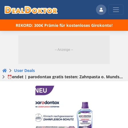
REKORD: 300€ Prämie für kostenloses Girokonto!
User Deals
⏰endet | parodontax gratis testen: Zahnpasta o. Mundspülung