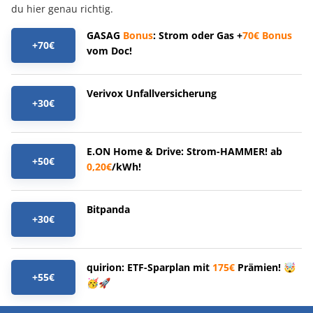
du hier genau richtig.
GASAG
Bonus
: Strom oder Gas +
70€
Bonus
+70€
vom Doc!
Verivox Unfallversicherung
+30€
E.ON Home & Drive: Strom-HAMMER! ab
+50€
0,20€
/kWh!
Bitpanda
+30€
quirion: ETF-Sparplan mit
175€
Prämien! 🤯
+55€
🥳🚀