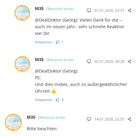
M35
Oberarzt/-ärztin
01.01.2026, 23:57
@DealDoktor (Georg): Vielen Dank für die –
auch im neuen Jahr– sehr schnelle Reaktion
von Dir
Antworten
1
M35
Oberarzt/-ärztin
02.01.2026, 00:28
@DealDoktor (Georg):
PS:
Und dies insbes. auch zu außergewöhnlicher
Uhrzeit 👍
Antworten
0
M35
Oberarzt/-ärztin
14.01.2026, 22:55
Bitte beachten: