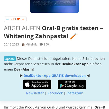
913
ABGELAUFEN
Oral-B gratis testen –
Whitening Zahnpasta! 🪥
26.12.2025
MikeNils
350
Dieser Deal ist leider abgelaufen. Keine Schnäppchen
mehr verpassen? Setzt euch in der
DealDoktor App
einfach
einen
Deal-Alarm
!
►
DealDoktor App GRATIS downloaden
◄
Newsletter
|
Facebook
|
Instagram
Ihr mögt die Produkte von Oral-B und würdet gern mal
Oral-B