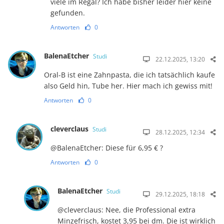
viele im Regal? Ich habe bisher leider hier keine
gefunden.
Antworten
0
BalenaEtcher
Studi
22.12.2025, 13:20
Oral-B ist eine Zahnpasta, die ich tatsächlich kaufe
also Geld hin, Tube her. Hier mach ich gewiss mit!
Antworten
0
cleverclaus
Studi
28.12.2025, 12:34
@BalenaEtcher: Diese für 6,95 € ?
Antworten
0
BalenaEtcher
Studi
29.12.2025, 18:18
@cleverclaus: Nee, die Professional extra
Minzefrisch, kostet 3,95 bei dm. Die ist wirklich