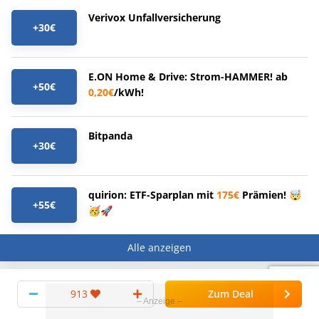
Verivox Unfallversicherung
+30€
E.ON Home & Drive: Strom-HAMMER! ab
+50€
0,20€
/kWh!
Bitpanda
+30€
quirion: ETF-Sparplan mit
175€
Prämien! 🤯
+55€
🥳🚀
Alle anzeigen
Top Ratgeber
Neuste Ratgeber
Favoriten
913
Zum Deal