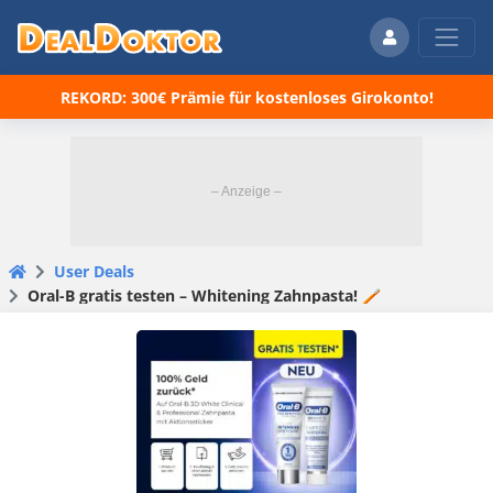
REKORD: 300€ Prämie für kostenloses Girokonto!
User Deals
Oral-B gratis testen – Whitening Zahnpasta! 🪥