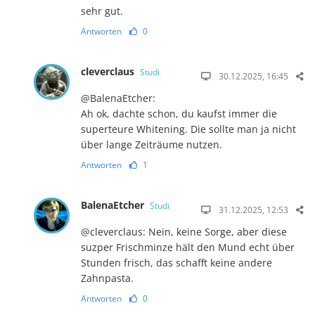
sehr gut.
Antworten
0
cleverclaus
Studi
30.12.2025, 16:45
@BalenaEtcher:
Ah ok, dachte schon, du kaufst immer die
superteure Whitening. Die sollte man ja nicht
über lange Zeiträume nutzen.
Antworten
1
BalenaEtcher
Studi
31.12.2025, 12:53
@cleverclaus: Nein, keine Sorge, aber diese
suzper Frischminze hält den Mund echt über
Stunden frisch, das schafft keine andere
Zahnpasta.
Antworten
0