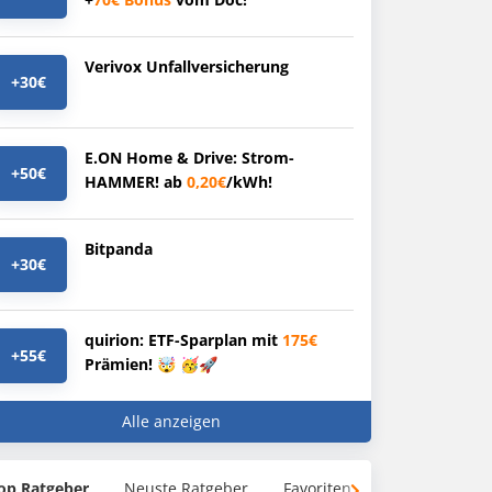
Verivox Unfallversicherung
+30€
E.ON Home & Drive: Strom-
+50€
HAMMER! ab
0,20€
/kWh!
Bitpanda
+30€
quirion: ETF-Sparplan mit
175€
+55€
Prämien! 🤯 🥳🚀
Alle anzeigen
op Ratgeber
Neuste Ratgeber
Favoriten