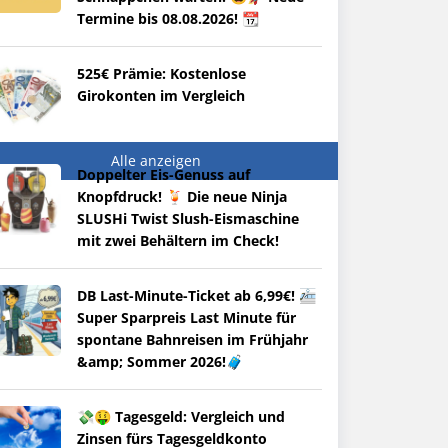
Termine bis 08.08.2026! 📆
525€ Prämie: Kostenlose
Girokonten im Vergleich
Alle anzeigen
Doppelter Eis-Genuss auf
Knopfdruck! 🍹 Die neue Ninja
SLUSHi Twist Slush-Eismaschine
mit zwei Behältern im Check!
DB Last-Minute-Ticket ab 6,99€! 🚈
Super Sparpreis Last Minute für
spontane Bahnreisen im Frühjahr
&amp; Sommer 2026!🧳
💸🤑 Tagesgeld: Vergleich und
Zinsen fürs Tagesgeldkonto