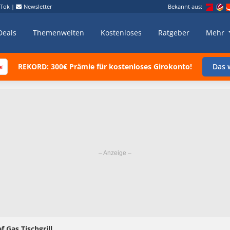
kTok
|
Newsletter
Bekannt aus:
Deals
Themenwelten
Kostenloses
Ratgeber
Mehr
REKORD: 300€ Prämie für kostenloses Girokonto!
Das w
 Gas Tischgrill