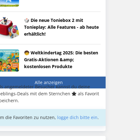
🎲 Die neue Toniebox 2 mit
Tonieplay: Alle Features - ab heute
erhältlich!
🧒 Weltkindertag 2025: Die besten
Gratis-Aktionen &amp;
kostenlosen Produkte
Alle anzeigen
ls angemeldeter Besucher kannst du deine
ieblings-Deals mit dem Sternchen
als Favorit
peichern.
m die Favoriten zu nutzen,
logge dich bitte ein
.