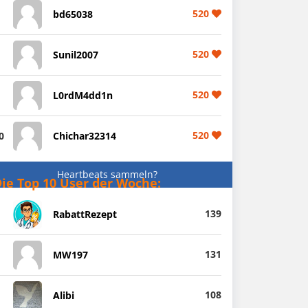
520
bd65038
520
Sunil2007
520
L0rdM4dd1n
520
0
Chichar32314
Heartbeats sammeln?
ie Top 10 User der Woche:
139
RabattRezept
131
MW197
108
Alibi