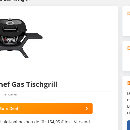
D
D
ef Gas Tischgrill
D
ommentieren
m
B
Zum Deal
r
 aldi-onlineshop.de für 154,95 € inkl. Versand.