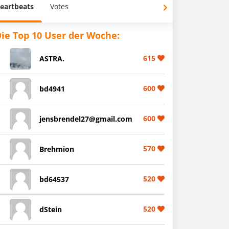
eartbeats
Votes
ie Top 10 User der Woche:
615
ASTRA.
600
bd4941
600
jensbrendel27@gmail.com
570
Brehmion
520
bd64537
520
dStein