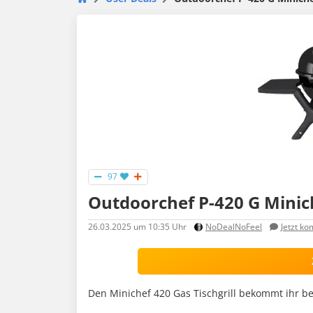
97
Outdoorchef P-420 G Minich
26.03.2025
um 10:35 Uhr
NoDealNoFeel
Jetzt k
Den Minichef 420 Gas Tischgrill bekommt ihr bei