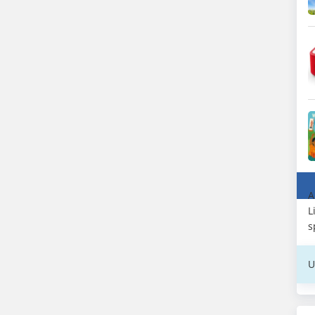
A
L
s
U