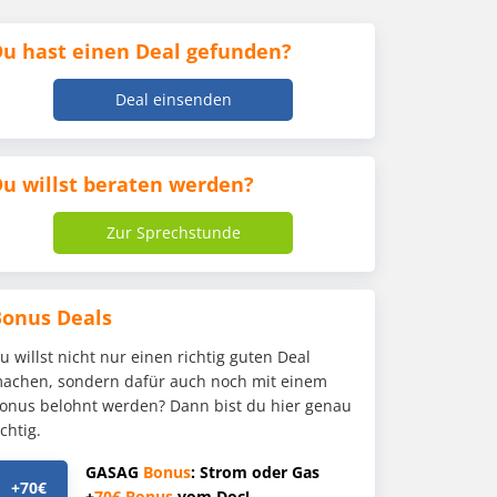
u hast einen Deal gefunden?
Deal einsenden
u willst beraten werden?
Zur Sprechstunde
Bonus Deals
u willst nicht nur einen richtig guten Deal
achen, sondern dafür auch noch mit einem
onus belohnt werden? Dann bist du hier genau
ichtig.
GASAG
Bonus
: Strom oder Gas
+70€
+
70€
Bonus
vom Doc!