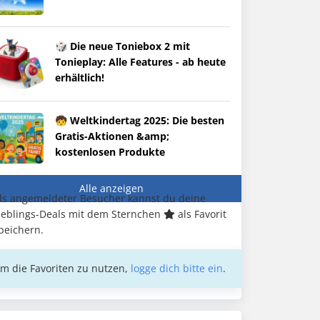
🎲 Die neue Toniebox 2 mit
Tonieplay: Alle Features - ab heute
erhältlich!
🧒 Weltkindertag 2025: Die besten
Gratis-Aktionen &amp;
kostenlosen Produkte
Alle anzeigen
ls angemeldeter Besucher kannst du deine
ieblings-Deals mit dem Sternchen
als Favorit
peichern.
m die Favoriten zu nutzen,
logge dich bitte ein
.