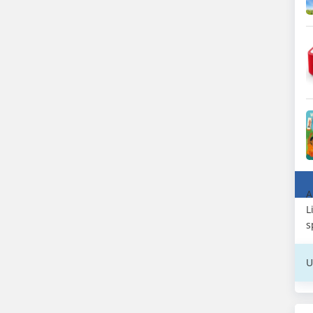
A
L
s
U