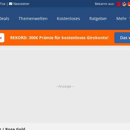
kTok
|
Newsletter
Bekannt aus:
Deals
Themenwelten
Kostenloses
Ratgeber
Mehr
REKORD: 300€ Prämie für kostenloses Girokonto!
Das w
 / Rose Gold