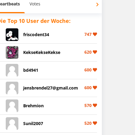
eartbeats
Votes
ie Top 10 User der Woche:
747
friscodent34
620
KekseKekseKekse
600
bd4941
600
jensbrendel27@gmail.com
570
Brehmion
520
Sunil2007