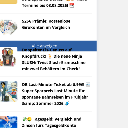
Termine bis 08.08.2026! 📆
525€ Prämie: Kostenlose
Girokonten im Vergleich
Alle anzeigen
Doppelter Eis-Genuss auf
Knopfdruck! 🍹 Die neue Ninja
SLUSHi Twist Slush-Eismaschine
mit zwei Behältern im Check!
DB Last-Minute-Ticket ab 6,99€! 🚈
Super Sparpreis Last Minute für
spontane Bahnreisen im Frühjahr
&amp; Sommer 2026!🧳
💸🤑 Tagesgeld: Vergleich und
Zinsen fürs Tagesgeldkonto