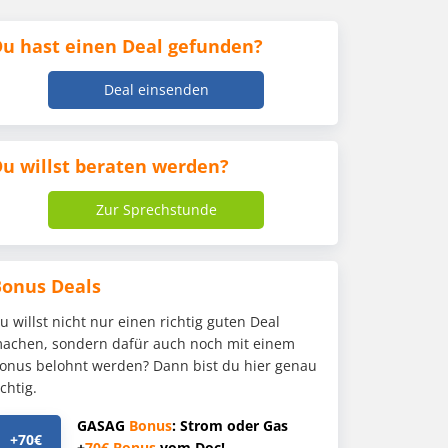
u hast einen Deal gefunden?
Deal einsenden
u willst beraten werden?
Zur Sprechstunde
Bonus Deals
u willst nicht nur einen richtig guten Deal
achen, sondern dafür auch noch mit einem
onus belohnt werden? Dann bist du hier genau
ichtig.
GASAG
Bonus
: Strom oder Gas
+70€
+
70€
Bonus
vom Doc!