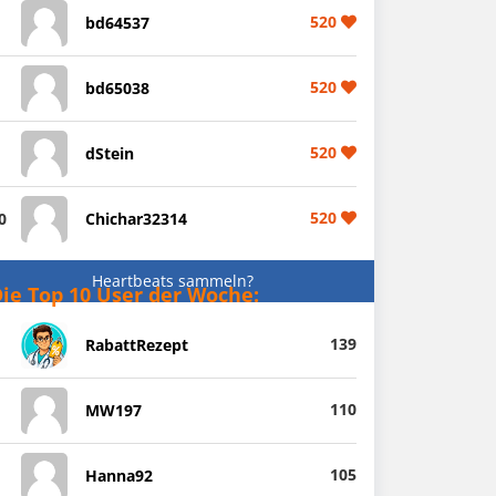
520
bd64537
520
bd65038
520
dStein
520
0
Chichar32314
Heartbeats sammeln?
ie Top 10 User der Woche:
139
RabattRezept
110
MW197
105
Hanna92