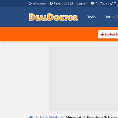
WhatsApp
|
Facebook
|
Instagram
|
YouTube
|
Ti
Deals
Bonus 
User Deals
Miiego AL4 Freedom Schwarz