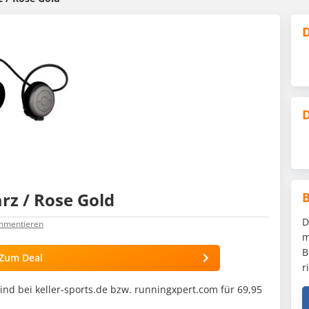
D
D
z / Rose Gold
D
ommentieren
m
B
Zum Deal
r
nd bei keller-sports.de bzw. runningxpert.com für 69,95