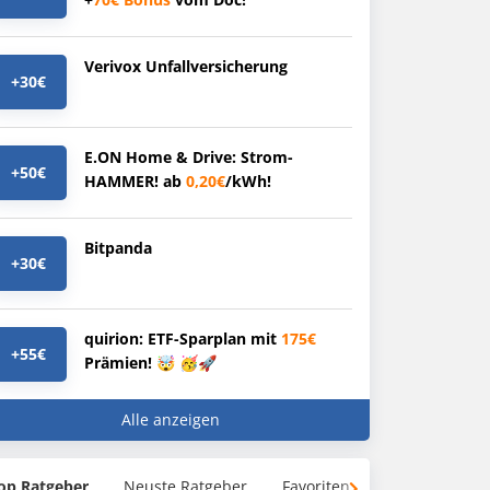
Verivox Unfallversicherung
+30€
E.ON Home & Drive: Strom-
+50€
HAMMER! ab
0,20€
/kWh!
Bitpanda
+30€
quirion: ETF-Sparplan mit
175€
+55€
Prämien! 🤯 🥳🚀
Alle anzeigen
op Ratgeber
Neuste Ratgeber
Favoriten