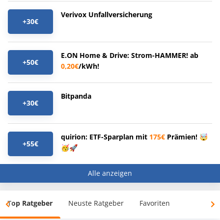
Verivox Unfallversicherung
+30€
E.ON Home & Drive: Strom-HAMMER! ab
+50€
0,20€
/kWh!
Bitpanda
+30€
quirion: ETF-Sparplan mit
175€
Prämien! 🤯
+55€
🥳🚀
Alle anzeigen
Top Ratgeber
Neuste Ratgeber
Favoriten