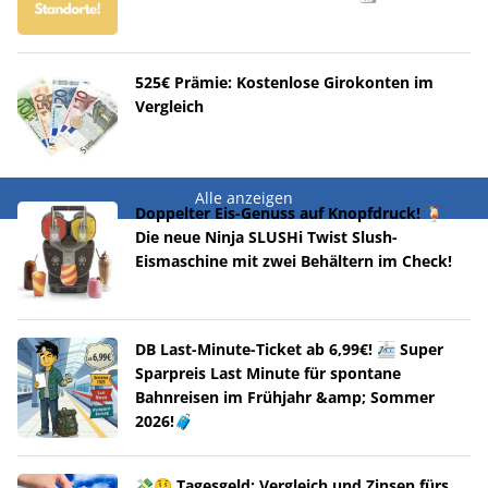
525€ Prämie: Kostenlose Girokonten im
Vergleich
Alle anzeigen
Doppelter Eis-Genuss auf Knopfdruck! 🍹
Die neue Ninja SLUSHi Twist Slush-
Eismaschine mit zwei Behältern im Check!
DB Last-Minute-Ticket ab 6,99€! 🚈 Super
Sparpreis Last Minute für spontane
Bahnreisen im Frühjahr &amp; Sommer
2026!🧳
💸🤑 Tagesgeld: Vergleich und Zinsen fürs