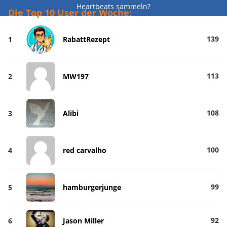
Heartbeats sammeln?
Die Top 10 User der Woche:
139
1
RabattRezept
113
2
MW197
108
3
Alibi
100
4
red carvalho
99
5
hamburgerjunge
92
6
Jason Miller