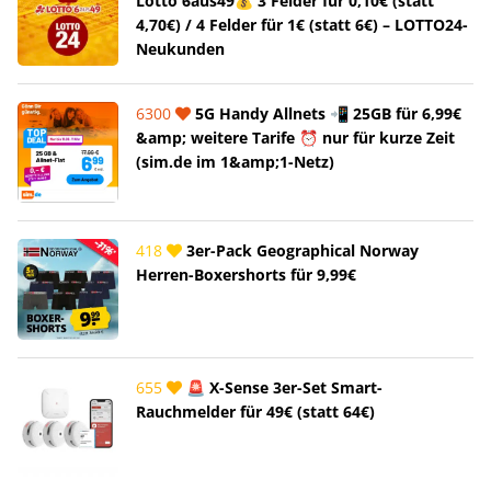
Lotto 6aus49💰 3 Felder für 0,10€ (statt
4,70€) / 4 Felder für 1€ (statt 6€) – LOTTO24-
Neukunden
6300
5G Handy Allnets 📲 25GB für 6,99€
&amp; weitere Tarife ⏰ nur für kurze Zeit
(sim.de im 1&amp;1-Netz)
418
3er-Pack Geographical Norway
Herren-Boxershorts für 9,99€
655
🚨 X-Sense 3er-Set Smart-
Rauchmelder für 49€ (statt 64€)