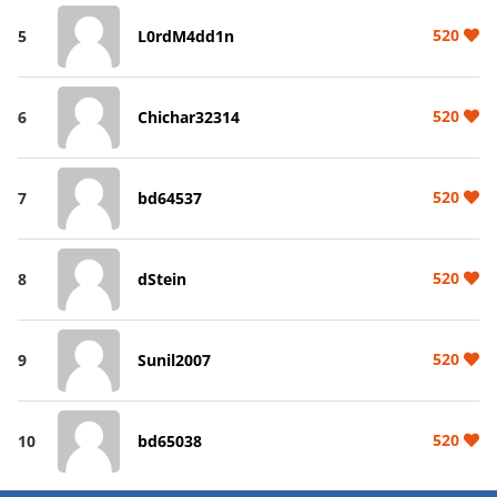
520
5
L0rdM4dd1n
520
6
Chichar32314
520
7
bd64537
520
8
dStein
520
9
Sunil2007
520
10
bd65038