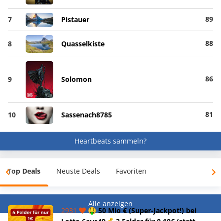
89
7
Pistauer
88
8
Quasselkiste
86
9
Solomon
81
10
Sassenach8785
Heartbeats sammeln?
Top Deals
Neuste Deals
Favoriten
Alle anzeigen
2931
🤑 50 Mio € (Super-Jackpot!) bei