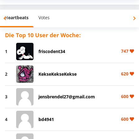
Heartbeats
Votes
Die Top 10 User der Woche:
747
1
friscodent34
620
2
KekseKekseKekse
600
3
jensbrendel27@gmail.com
600
4
bd4941