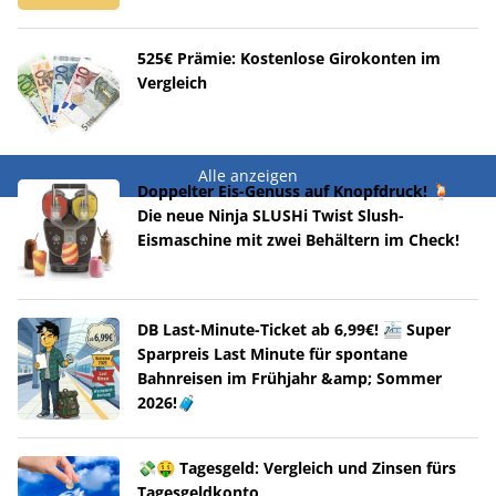
525€ Prämie: Kostenlose Girokonten im
Vergleich
Alle anzeigen
Doppelter Eis-Genuss auf Knopfdruck! 🍹
Die neue Ninja SLUSHi Twist Slush-
Eismaschine mit zwei Behältern im Check!
DB Last-Minute-Ticket ab 6,99€! 🚈 Super
Sparpreis Last Minute für spontane
Bahnreisen im Frühjahr &amp; Sommer
2026!🧳
💸🤑 Tagesgeld: Vergleich und Zinsen fürs
Tagesgeldkonto