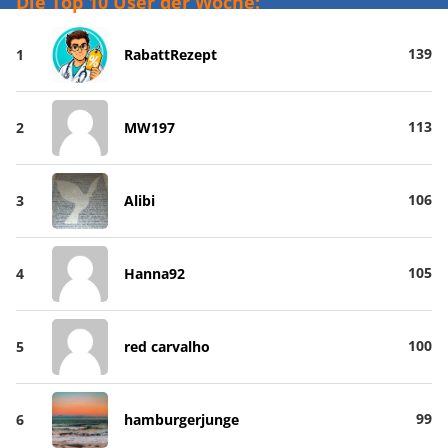
Die Top 10 User der Woche:
139
1
RabattRezept
113
2
MW197
106
3
Alibi
105
4
Hanna92
100
5
red carvalho
99
6
hamburgerjunge