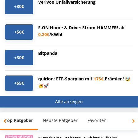
Verivox Unfallversicherung
+30€
E.ON Home & Drive: Strom-HAMMER! ab
+50€
0,20€
/kWh!
Bitpanda
+30€
quirion: ETF-Sparplan mit
175€
Prämien! 🤯
+55€
🥳🚀
Alle anzeigen
Top Ratgeber
Neuste Ratgeber
Favoriten