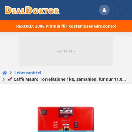
REKORD: 300€ Prämie für kostenloses Girokonto!
Lebensmittel
🚀 Caffè Mauro Torrefazione 1kg, gemahlen, für nur 11,04€?! 🤯 Dunkle Röstung, Intensität 10/10 und ordentlich Wumms in der Tasse! ☕💪