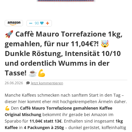
90
🚀 Caffè Mauro Torrefazione 1kg,
gemahlen, für nur 11,04€?! 🤯
Dunkle Röstung, Intensität 10/10
und ordentlich Wumms in der
Tasse! ☕💪
26.06.2026
Jetzt kommentieren
Manche Kaffees schmecken nach sanftem Start in den Tag –
dieser hier kommt eher mit hochgekrempelten Ärmeln daher.
💪 Den
Caffè Mauro Torrefazione gemahlenen Kaffee
Original Mischung
bekommt ihr gerade bei Amazon im
Sparabo für
11,04€ statt 13€
. Enthalten sind insgesamt
1kg
Kaffee
in
4 Packungen à 250g
– dunkel geröstet, koffeinhaltig