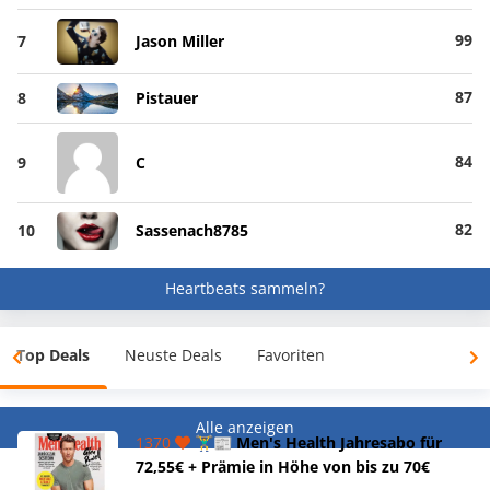
99
7
Jason Miller
87
8
Pistauer
84
9
C
82
10
Sassenach8785
Heartbeats sammeln?
Top Deals
Neuste Deals
Favoriten
Alle anzeigen
1370
🏋️‍♂️📰 Men's Health Jahresabo für
72,55€ + Prämie in Höhe von bis zu 70€