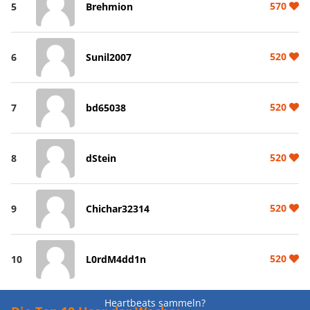
570
5
Brehmion
520
6
Sunil2007
520
7
bd65038
520
8
dStein
520
9
Chichar32314
520
10
L0rdM4dd1n
Heartbeats sammeln?