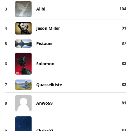
104
3
Alibi
91
4
Jason Miller
87
5
Pistauer
82
6
Solomon
82
7
Quasselkiste
81
8
Anwo59
81
9
Chriss97