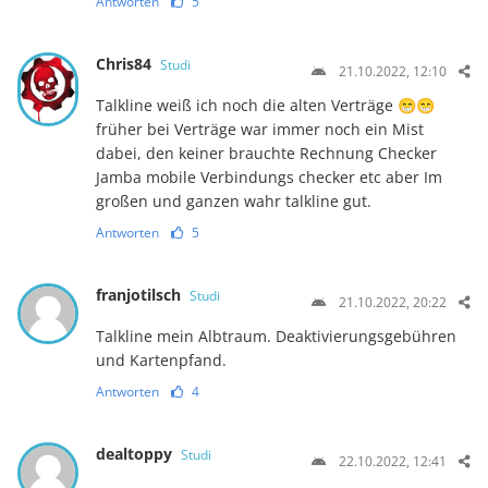
Antworten
5
Chris84
Studi
21.10.2022, 12:10
Talkline weiß ich noch die alten Verträge 😁😁
früher bei Verträge war immer noch ein Mist
dabei, den keiner brauchte Rechnung Checker
Jamba mobile Verbindungs checker etc aber Im
großen und ganzen wahr talkline gut.
Antworten
5
franjotilsch
Studi
21.10.2022, 20:22
Talkline mein Albtraum. Deaktivierungsgebühren
und Kartenpfand.
Antworten
4
dealtoppy
Studi
22.10.2022, 12:41