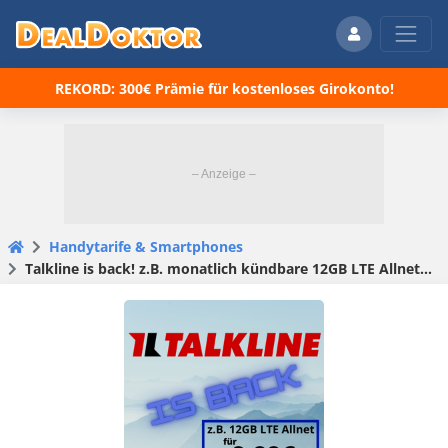
REKORD: 300€ Prämie für kostenloses Girokonto!
Handytarife & Smartphones
Talkline is back! z.B. monatlich kündbare 12GB LTE Allnet-Flat für 9,99€/Monat