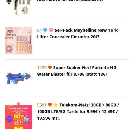
64
🩷 5er-Pack Maybelline New York
Lifter Concealer für unter 20€!
1229
Super Soaker Nerf Fortnite HG
Water Blaster für 8,78€ (statt 18€)
5381
⭐️ Telekom-Netz: 30GB / 80GB /
100GB LTE/5G Tarife für 9,99€ / 12,49€ /
19,99€ mtl.