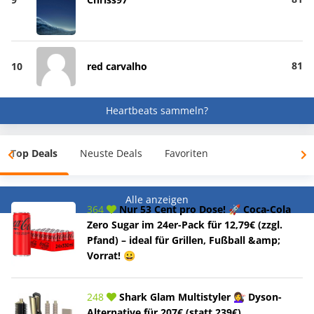
81
10
red carvalho
Heartbeats sammeln?
Top Deals
Neuste Deals
Favoriten
Alle anzeigen
364
Nur 53 Cent pro Dose! 🚀 Coca-Cola
Zero Sugar im 24er-Pack für 12,79€ (zzgl.
Pfand) – ideal für Grillen, Fußball &amp;
Vorrat! 😀
248
Shark Glam Multistyler 💇‍♀️ Dyson-
Alternative für 207€ (statt 239€)