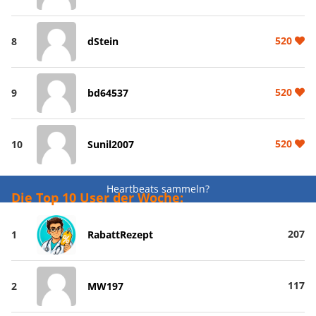
520
8
dStein
520
9
bd64537
520
10
Sunil2007
Heartbeats sammeln?
Die Top 10 User der Woche:
207
1
RabattRezept
117
2
MW197