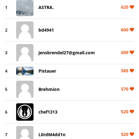
620
1
ASTRA.
600
2
bd4941
600
3
jensbrendel27@gmail.com
585
4
Pistauer
570
5
Brehmion
520
6
chef1313
520
7
L0rdM4dd1n