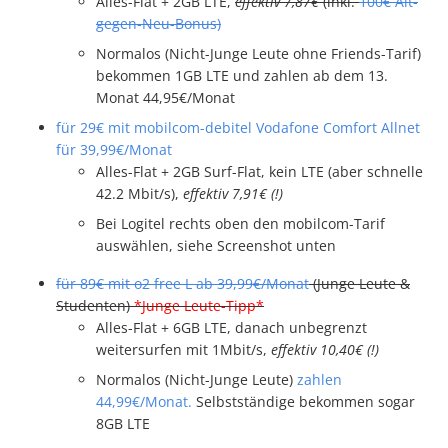
Alles-Flat + 2GB LTE,
effektiv 7,87€
(inkl.
100€ Alt-
gegen-Neu-Bonus)
Normalos (Nicht-Junge Leute ohne Friends-Tarif)
bekommen 1GB LTE und zahlen ab dem 13.
Monat 44,95€/Monat
für 29€ mit mobilcom-debitel Vodafone Comfort Allnet
für 39,99€/Monat
Alles-Flat + 2GB Surf-Flat, kein LTE (aber schnelle
42.2 Mbit/s),
effektiv 7,91€ (!)
Bei Logitel rechts oben den mobilcom-Tarif
auswählen, siehe Screenshot unten
für 89€ mit o2 free L ab 39,99€/Monat
(Junge Leute &
Studenten)
*Junge Leute-Tipp*
Alles-Flat + 6GB LTE, danach unbegrenzt
weitersurfen mit 1Mbit/s,
effektiv 10,40€ (!)
Normalos (Nicht-Junge Leute)
zahlen
44,99€/Monat.
Selbstständige bekommen sogar
8GB LTE