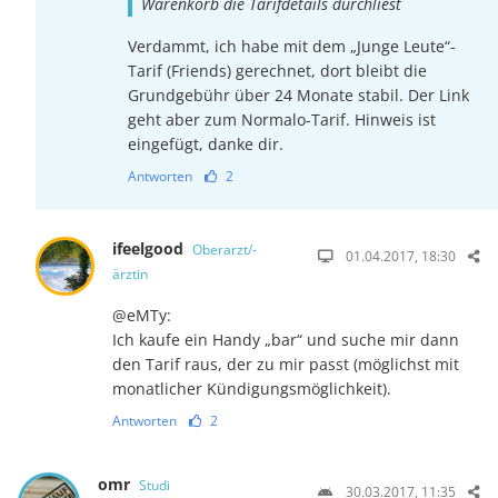
Warenkorb die Tarifdetails durchliest
Verdammt, ich habe mit dem „Junge Leute“-
Tarif (Friends) gerechnet, dort bleibt die
Grundgebühr über 24 Monate stabil. Der Link
geht aber zum Normalo-Tarif. Hinweis ist
eingefügt, danke dir.
Antworten
2
ifeelgood
Oberarzt/-
01.04.2017, 18:30
ärztin
@eMTy:
Ich kaufe ein Handy „bar“ und suche mir dann
den Tarif raus, der zu mir passt (möglichst mit
monatlicher Kündigungsmöglichkeit).
Antworten
2
omr
Studi
30.03.2017, 11:35