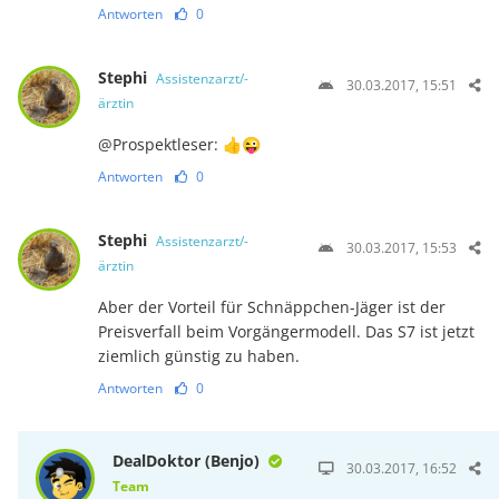
Antworten
0
Stephi
Assistenzarzt/-
30.03.2017, 15:51
ärztin
@Prospektleser: 👍😜
Antworten
0
Stephi
Assistenzarzt/-
30.03.2017, 15:53
ärztin
Aber der Vorteil für Schnäppchen-Jäger ist der
Preisverfall beim Vorgängermodell. Das S7 ist jetzt
ziemlich günstig zu haben.
Antworten
0
DealDoktor (Benjo)
30.03.2017, 16:52
Team