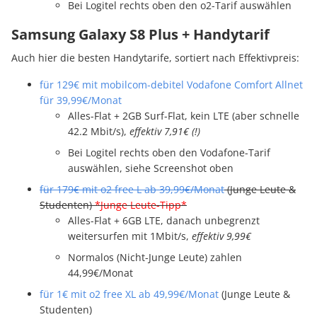
Bei Logitel rechts oben den o2-Tarif auswählen
Samsung Galaxy S8 Plus + Handytarif
Auch hier die besten Handytarife, sortiert nach Effektivpreis:
für 129€ mit mobilcom-debitel Vodafone Comfort Allnet
für 39,99€/Monat
Alles-Flat + 2GB Surf-Flat, kein LTE (aber schnelle
42.2 Mbit/s),
effektiv 7,91€ (!)
Bei Logitel rechts oben den Vodafone-Tarif
auswählen, siehe Screenshot oben
für 179€ mit o2 free L ab 39,99€/Monat
(Junge Leute &
Studenten)
*Junge Leute-Tipp*
Alles-Flat + 6GB LTE, danach unbegrenzt
weitersurfen mit 1Mbit/s,
effektiv 9,99€
Normalos (Nicht-Junge Leute) zahlen
44,99€/Monat
für 1€ mit o2 free XL ab 49,99€/Monat
(Junge Leute &
Studenten)