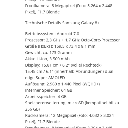
Frontkamera: 8 Megapixel (Foto: 3.264 x 2.448
Pixel), F1.7 Blende
Technische Details Samsung Galaxy 8+:
Betriebssystem: Android 7.0
Prozessor: 2,3 GHz + 1,7 GHz Octa-Core-Prozessor
Größe (HxBxT): 159,5 x 73,4 x 8,1 mm
Gewicht: ca. 173 Gramm
Akku: Li-Ion, 3.500 mAh
Display: 15,81 cm / 6,2″ (vollei Rechteck)
15,45 cm / 6,1″ (innerhalb Abrundungen) dual
edge Super AMOLED
Auflösung: 2.960 x 1.440 Pixel (WQHD+)
Interner Speicher: 64 GB
Arbeitsspeicher: 4 GB
Speichererweiterung: microSD (kompatibel bii zu
256 GB)
Rückkamera: 12 Megapixel (Foto: 4.032 x 3.024
Pixel), F1.7 Blende
Frontkamera: 8 Megapixel (Foto: 3.264 x 2.448