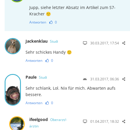
Jupp, siehe letzter Absatz im Artikel zum S7-
Kracher 🙂
Antworten
0
Jackenklau
Studi
30.03.2017, 17:54
Sehr schickes Handy 🙂
Antworten
0
Paule
Studi
31.03.2017, 06:36
Sehr schlank, Lol. Nix für mich. Abwarten aufs
bessere.
Antworten
0
ifeelgood
Oberarzt/-
01.04.2017, 18:32
ärztin