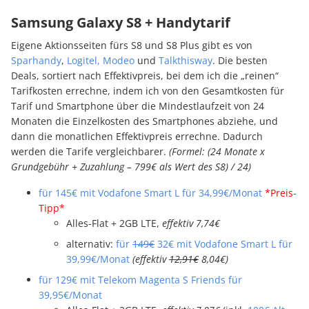
Samsung Galaxy S8 + Handytarif
Eigene Aktionsseiten fürs S8 und S8 Plus gibt es von
Sparhandy
,
Logitel,
Modeo
und
Talkthisway
. Die besten
Deals, sortiert nach Effektivpreis, bei dem ich die „reinen“
Tarifkosten errechne, indem ich von den Gesamtkosten für
Tarif und Smartphone über die Mindestlaufzeit von 24
Monaten die Einzelkosten des Smartphones abziehe, und
dann die monatlichen Effektivpreis errechne. Dadurch
werden die Tarife vergleichbarer.
(Formel: (24 Monate x
Grundgebühr + Zuzahlung – 799€ als Wert des S8) / 24)
für 145€ mit Vodafone Smart L für 34,99€/Monat
*Preis-
Tipp*
Alles-Flat + 2GB LTE,
effektiv 7,74€
alternativ:
für
149€
32€ mit Vodafone Smart L für
39,99€/Monat
(effektiv
12,91€
8,04€)
für 129€ mit Telekom Magenta S Friends für
39,95€/Monat