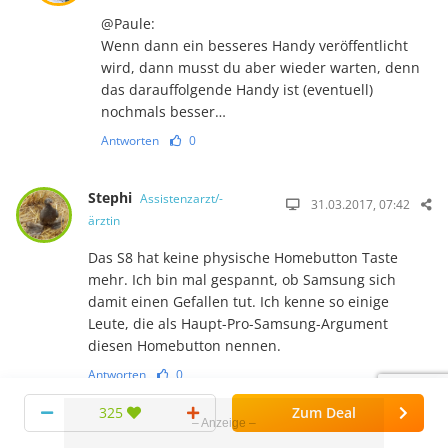
@Paule:
Wenn dann ein besseres Handy veröffentlicht
wird, dann musst du aber wieder warten, denn
das darauffolgende Handy ist (eventuell)
nochmals besser…
Antworten
0
Stephi
Assistenzarzt/-
31.03.2017, 07:42
ärztin
Das S8 hat keine physische Homebutton Taste
mehr. Ich bin mal gespannt, ob Samsung sich
damit einen Gefallen tut. Ich kenne so einige
Leute, die als Haupt-Pro-Samsung-Argument
diesen Homebutton nennen.
Antworten
0
325
Zum Deal
leejh
Studi
01.04.2017, 03:43