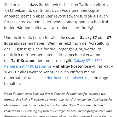
Sehr krass ist, dass ihr hier wirklich schon Tarife ab effektiv
7,91€ bekommt, der Smart L von Vodafone, den Logitel
anbietet, ist mein absoluter Favorit sowohl fürs S8 als auch
fürs S8 Plus. Wer eines der beiden Smartphones schon früh
in den Händen halten will, wird hier sicher fündig!
Und nicht zuletzt noch für alle, die es aufs
Galaxy S7
oder
S7
Edge
abgesehen haben: Wenn es jetzt nach der Vorstellung
des S8 günstige Deals für die Vorgänger gibt, werde ich
natürlich darüber berichten – direkt noch mal erwähnt sei
der
Tarif-Kracher,
der immer noch gilt:
Galaxy S7 + 360°-
Kamera mit 118€ Ersparnis
+
effektiv kostenlose
Allnet-Flat +
1GB! Für alles weitere könnt ihr auch einfach meine
dauerhaft aktuelle
Liste der besten Handyverträge
im Auge
behalten.
Wenn du über einen Link auf dieser Seite ein Produkt kaufst, erhalten wir
oftmals eine kleine Provision als Vergütung. Für dich entstehen dabei keinerlei
Mehrkosten und dir bleibt frei wo du bestellst. Diese Provisionen haben in
keinem Fall Auswirkung auf unsere Beiträge. Zu den Partnerprogrammen und
Partnerschaften gehört unter anderem eBay und das Amazon PartnerNet. Als