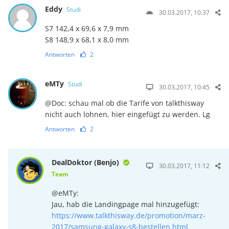
Eddy
Studi
30.03.2017, 10:37
S7 142,4 x 69,6 x 7,9 mm
S8 148,9 x 68,1 x 8,0 mm
Antworten
2
eMTy
Studi
30.03.2017, 10:45
@Doc: schau mal ob die Tarife von talkthisway
nicht auch lohnen, hier eingefügt zu werden. Lg
Antworten
2
DealDoktor (Benjo)
30.03.2017, 11:12
Team
@eMTy:
Jau, hab die Landingpage mal hinzugefügt:
https://www.talkthisway.de/promotion/marz-
2017/samsung-galaxy-s8-bestellen.html