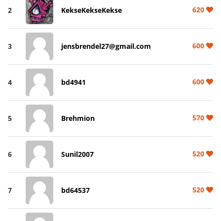
620
2
KekseKekseKekse
600
3
jensbrendel27@gmail.com
600
4
bd4941
570
5
Brehmion
520
6
Sunil2007
520
7
bd64537