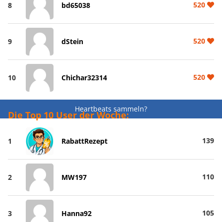
520
8
bd65038
520
9
dStein
520
10
Chichar32314
Heartbeats sammeln?
Die Top 10 User der Woche:
139
1
RabattRezept
110
2
MW197
105
3
Hanna92