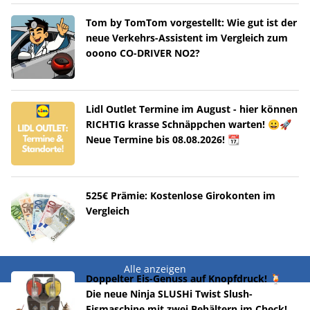
Tom by TomTom vorgestellt: Wie gut ist der
neue Verkehrs-Assistent im Vergleich zum
ooono CO-DRIVER NO2?
Lidl Outlet Termine im August - hier können
RICHTIG krasse Schnäppchen warten! 😀🚀
Neue Termine bis 08.08.2026! 📆
525€ Prämie: Kostenlose Girokonten im
Vergleich
Alle anzeigen
Doppelter Eis-Genuss auf Knopfdruck! 🍹
Die neue Ninja SLUSHi Twist Slush-
Eismaschine mit zwei Behältern im Check!