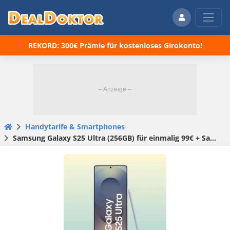
REKORD: 300€ Prämie für kostenloses Girokonto!
Handytarife & Smartphones
Samsung Galaxy S25 Ultra (256GB) für einmalig 99€ + Samsung Galaxy Buds3 GRATIS + 40GB 5G/LTE Telekom Allnet für 59,95€/Monat + 50€ Wechselbonus (freenet Telekom)