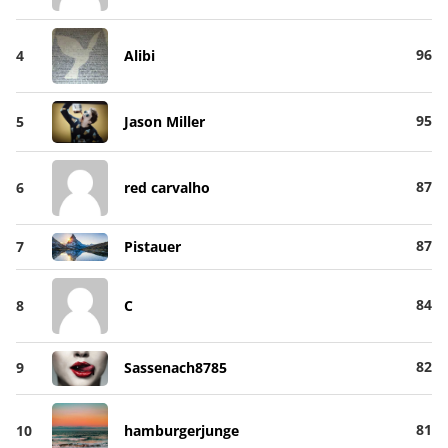
96
4
Alibi
95
5
Jason Miller
87
6
red carvalho
87
7
Pistauer
84
8
C
82
9
Sassenach8785
81
10
hamburgerjunge