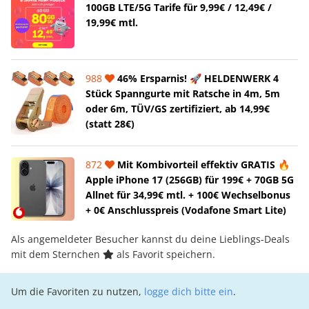
100GB LTE/5G Tarife für 9,99€ / 12,49€ /
19,99€ mtl.
988
46% Ersparnis! 🚀 HELDENWERK 4
Stück Spanngurte mit Ratsche in 4m, 5m
oder 6m, TÜV/GS zertifiziert, ab 14,99€
(statt 28€)
872
Mit Kombivorteil effektiv GRATIS 🔥
Apple iPhone 17 (256GB) für 199€ + 70GB 5G
Allnet für 34,99€ mtl. + 100€ Wechselbonus
+ 0€ Anschlusspreis (Vodafone Smart Lite)
Als angemeldeter Besucher kannst du deine Lieblings-Deals
mit dem Sternchen
als Favorit speichern.
Um die Favoriten zu nutzen,
logge dich bitte ein
.