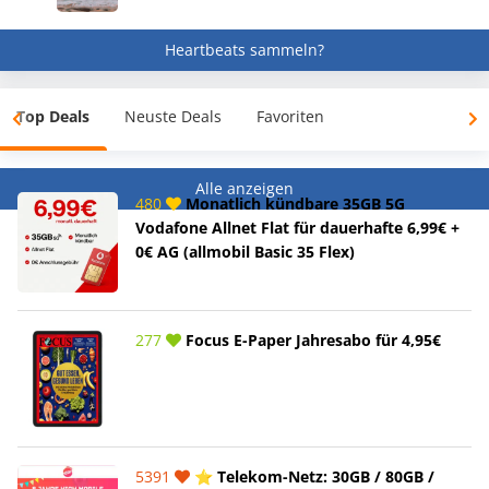
Heartbeats sammeln?
Top Deals
Neuste Deals
Favoriten
Alle anzeigen
480
Monatlich kündbare 35GB 5G
Vodafone Allnet Flat für dauerhafte 6,99€ +
0€ AG (allmobil Basic 35 Flex)
277
Focus E-Paper Jahresabo für 4,95€
5391
⭐️ Telekom-Netz: 30GB / 80GB /