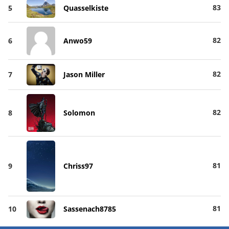
83
5
Quasselkiste
82
6
Anwo59
82
7
Jason Miller
82
8
Solomon
81
9
Chriss97
81
10
Sassenach8785