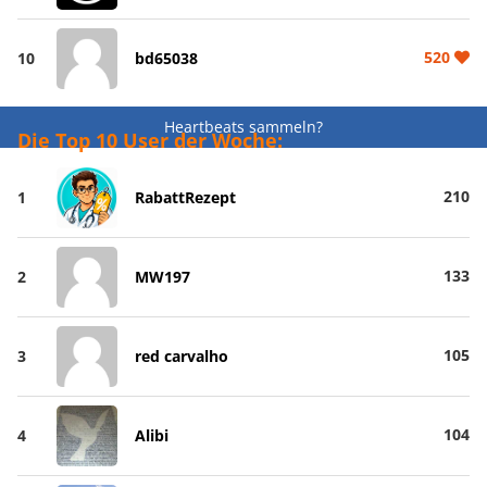
520
10
bd65038
Heartbeats sammeln?
Die Top 10 User der Woche:
210
1
RabattRezept
133
2
MW197
105
3
red carvalho
104
4
Alibi