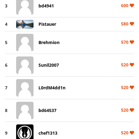
600
3
bd4941
580
4
Pistauer
570
5
Brehmion
520
6
Sunil2007
520
7
L0rdM4dd1n
520
8
bd64537
520
9
chef1313