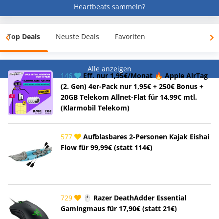
Heartbeats sammeln?
Top Deals
Neuste Deals
Favoriten
Alle anzeigen
146
Eff. nur 1,95€/Monat 🔥 Apple AirTag
(2. Gen) 4er-Pack nur 1,95€ + 250€ Bonus +
20GB Telekom Allnet-Flat für 14,99€ mtl.
(Klarmobil Telekom)
577
Aufblasbares 2-Personen Kajak Eishai
Flow für 99,99€ (statt 114€)
729
🖱️ Razer DeathAdder Essential
Gamingmaus für 17,90€ (statt 21€)