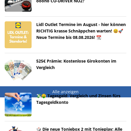
ooono CO-DRIVER NO2?
Lidl Outlet Termine im August - hier können
RICHTIG krasse Schnäppchen warten! 😀🚀
Neue Termine bis 08.08.2026! 📆
525€ Prämie: Kostenlose Girokonten im
Vergleich
Alle anzeigen
💸🤑 Tagesgeld: Vergleich und Zinsen fürs
Tagesgeldkonto
🎲 Die neue Toniebox 2 mit Tonieplay: Alle