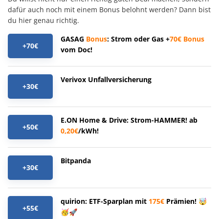
dafür auch noch mit einem Bonus belohnt werden? Dann bist
du hier genau richtig.
GASAG
Bonus
: Strom oder Gas +
70€
Bonus
+70€
vom Doc!
Verivox Unfallversicherung
+30€
E.ON Home & Drive: Strom-HAMMER! ab
+50€
0,20€
/kWh!
Bitpanda
+30€
quirion: ETF-Sparplan mit
175€
Prämien! 🤯
+55€
🥳🚀