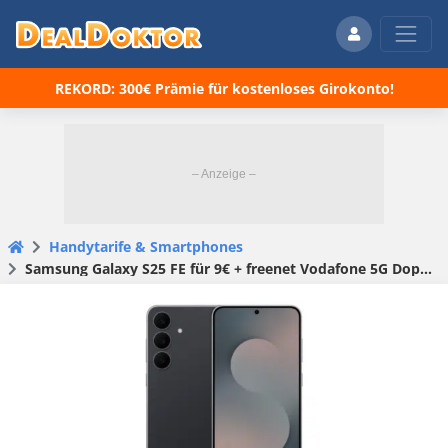
REKORD: 300€ Prämie für kostenloses Girokonto!
Handytarife & Smartphones
Samsung Galaxy S25 FE für 9€ + freenet Vodafone 5G Doppelkarten-Tarif (20GB & 5GB) für 17,98€ mtl. (freenet Vodafone Allnet Flat)