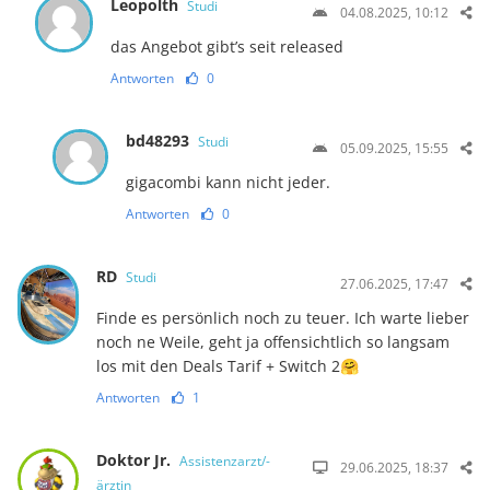
Leopolth
Studi
04.08.2025, 10:12
das Angebot gibt’s seit released
Antworten
0
bd48293
Studi
05.09.2025, 15:55
gigacombi kann nicht jeder.
Antworten
0
RD
Studi
27.06.2025, 17:47
Finde es persönlich noch zu teuer. Ich warte lieber
noch ne Weile, geht ja offensichtlich so langsam
los mit den Deals Tarif + Switch 2🤗
Antworten
1
Doktor Jr.
Assistenzarzt/-
29.06.2025, 18:37
ärztin