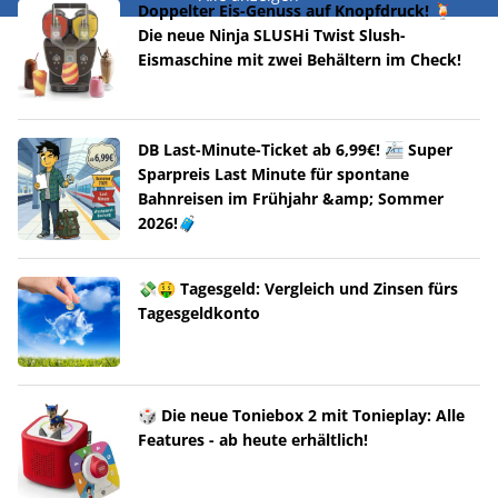
Doppelter Eis-Genuss auf Knopfdruck! 🍹
Die neue Ninja SLUSHi Twist Slush-
Eismaschine mit zwei Behältern im Check!
DB Last-Minute-Ticket ab 6,99€! 🚈 Super
Sparpreis Last Minute für spontane
Bahnreisen im Frühjahr &amp; Sommer
2026!🧳
💸🤑 Tagesgeld: Vergleich und Zinsen fürs
Tagesgeldkonto
🎲 Die neue Toniebox 2 mit Tonieplay: Alle
Features - ab heute erhältlich!