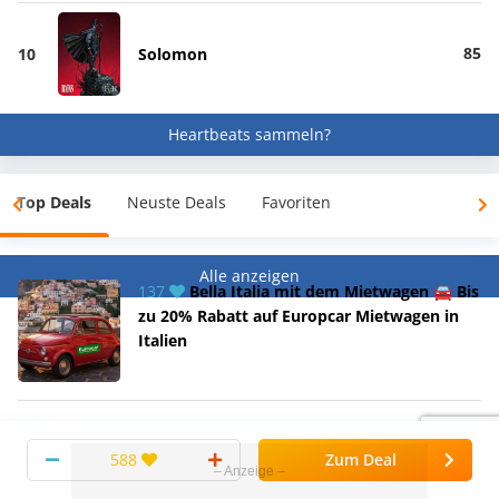
85
10
Solomon
Heartbeats sammeln?
Top Deals
Neuste Deals
Favoriten
Alle anzeigen
137
Bella Italia mit dem Mietwagen 🚘 Bis
zu 20% Rabatt auf Europcar Mietwagen in
Italien
175
Nerf Elite 2.0 Eaglepoint RD-8 für
20,49€ (statt 27€)
588
Zum Deal