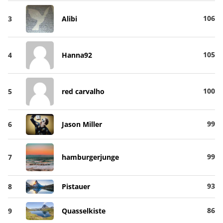
106
3
Alibi
105
4
Hanna92
100
5
red carvalho
99
6
Jason Miller
99
7
hamburgerjunge
93
8
Pistauer
86
9
Quasselkiste