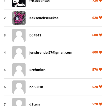
736
1
friscodent34
620
2
KekseKekseKekse
600
3
bd4941
600
4
jensbrendel27@gmail.com
570
5
Brehmion
520
6
bd65038
520
7
dStein