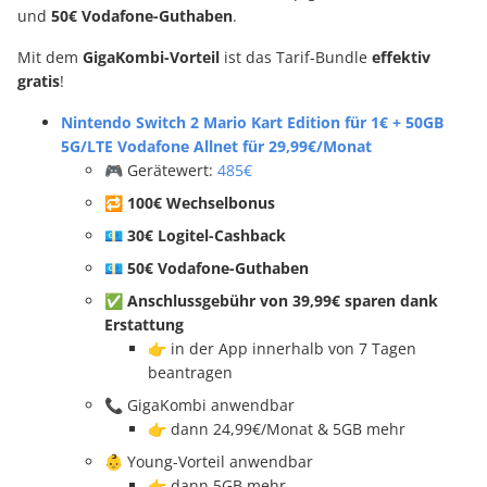
und
50€ Vodafone-Guthaben
.
Mit dem
GigaKombi-Vorteil
ist das Tarif-Bundle
effektiv
gratis
!
Nintendo Switch 2 Mario Kart Edition für 1€ + 50GB
5G/LTE Vodafone Allnet für 29,99€/Monat
🎮 Gerätewert:
485€
🔁 100€ Wechselbonus
💶
30€ Logitel-Cashback
💶
50€ Vodafone-Guthaben
✅ Anschlussgebühr von 39,99€ sparen dank
Erstattung
👉
in der App innerhalb von 7 Tagen
beantragen
📞 GigaKombi anwendbar
👉 dann 24,99€/Monat & 5GB mehr
👶 Young-Vorteil anwendbar
👉 dann 5GB mehr