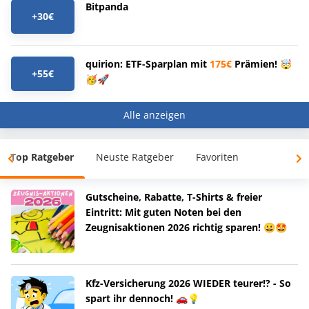
Bitpanda
+30€
quirion: ETF-Sparplan mit
175€
Prämien! 🤯
+55€
🥳🚀
Alle anzeigen
Top Ratgeber
Neuste Ratgeber
Favoriten
Gutscheine, Rabatte, T-Shirts & freier
Eintritt: Mit guten Noten bei den
Zeugnisaktionen 2026 richtig sparen! 😀🤩
Kfz-Versicherung 2026 WIEDER teurer!? - So
spart ihr dennoch! 🚗💡