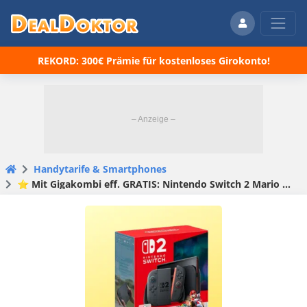
REKORD: 300€ Prämie für kostenloses Girokonto!
Handytarife & Smartphones
⭐️ Mit Gigakombi eff. GRATIS: Nintendo Switch 2 Mario Kart Edition für 1€ + 50GB 5G/LTE Vodafone Allnet für 29,99€/Monat + 100€ Wechselbonus + 50€ Vodafone-Guthaben + 30€ Cashback + 0€ Anschlussgebühr (mit GigaKombi 24,99€/Monat) – Vodafone Smart Entry)