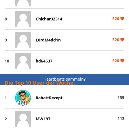
520
8
Chichar32314
520
9
L0rdM4dd1n
520
10
bd64537
Heartbeats sammeln?
Die Top 10 User der Woche:
139
1
RabattRezept
113
2
MW197