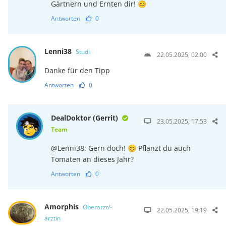
Gärtnern und Ernten dir! 😊
Antworten
0
Lenni38
Studi
22.05.2025, 02:00
Danke für den Tipp
Antworten
0
DealDoktor (Gerrit)
23.05.2025, 17:53
Team
@Lenni38: Gern doch! 😊 Pflanzt du auch
Tomaten an dieses Jahr?
Antworten
0
Amorphis
Oberarzt/-
22.05.2025, 19:19
ärztin