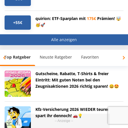
quirion: ETF-Sparplan mit
175€
Prämien! 🤯
+55€
🥳🚀
Alle anzeigen
Top Ratgeber
Neuste Ratgeber
Favoriten
Gutscheine, Rabatte, T-Shirts & freier
Eintritt: Mit guten Noten bei den
Zeugnisaktionen 2026 richtig sparen! 😀🤩
Kfz-Versicherung 2026 WIEDER teurer!? - So
spart ihr dennoch! 🚗💡