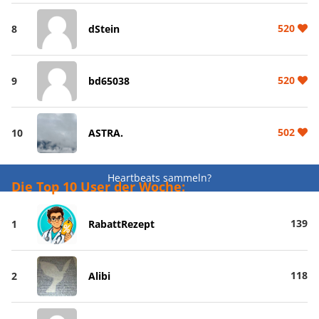
520
8
dStein
520
9
bd65038
502
10
ASTRA.
Heartbeats sammeln?
Die Top 10 User der Woche:
139
1
RabattRezept
118
2
Alibi