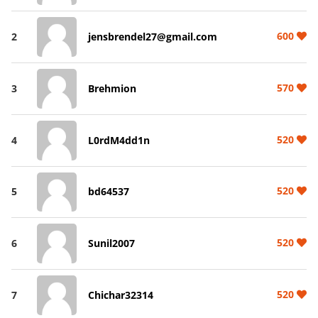
600
2
jensbrendel27@gmail.com
570
3
Brehmion
520
4
L0rdM4dd1n
520
5
bd64537
520
6
Sunil2007
520
7
Chichar32314