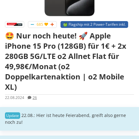
685
🍏 Flagship mit 2 Power-Tarifen inkl.
🤩 Nur noch heute! 🚀 Apple
iPhone 15 Pro (128GB) für 1€ + 2x
280GB 5G/LTE o2 Allnet Flat für
49,98€/Monat (o2
Doppelkartenaktion | o2 Mobile
XL)
22.08.2024
26
22.08.: Hier ist heute Feierabend, greift also gerne
noch zu!