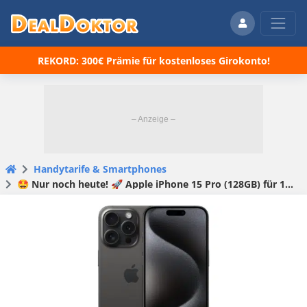
REKORD: 300€ Prämie für kostenloses Girokonto!
Handytarife & Smartphones
🤩 Nur noch heute! 🚀 Apple iPhone 15 Pro (128GB) für 1€ + 2x 280GB 5G/LTE o2 Allnet Flat für 49,98€/Monat (o2 Doppelkartenaktion | o2 Mobile XL)