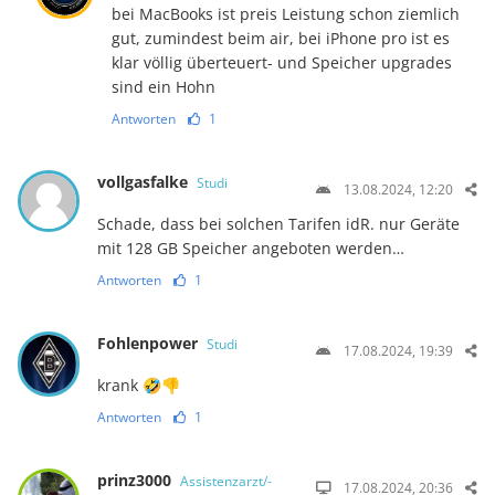
bei MacBooks ist preis Leistung schon ziemlich
gut, zumindest beim air, bei iPhone pro ist es
klar völlig überteuert- und Speicher upgrades
sind ein Hohn
Antworten
1
vollgasfalke
Studi
13.08.2024, 12:20
Schade, dass bei solchen Tarifen idR. nur Geräte
mit 128 GB Speicher angeboten werden…
Antworten
1
Fohlenpower
Studi
17.08.2024, 19:39
krank 🤣👎
Antworten
1
prinz3000
Assistenzarzt/-
17.08.2024, 20:36