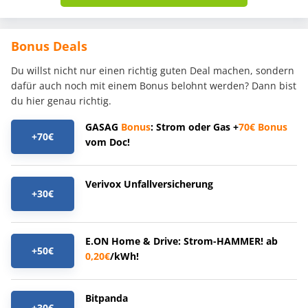
Bonus Deals
Du willst nicht nur einen richtig guten Deal machen, sondern
dafür auch noch mit einem Bonus belohnt werden? Dann bist
du hier genau richtig.
GASAG
Bonus
: Strom oder Gas +
70€
Bonus
+70€
vom Doc!
Verivox Unfallversicherung
+30€
E.ON Home & Drive: Strom-HAMMER! ab
+50€
0,20€
/kWh!
Bitpanda
+30€