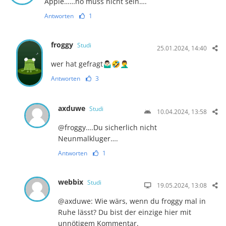
Apple……nö muss nicht sein….
Antworten
1
froggy
Studi
25.01.2024, 14:40
wer hat gefragt🤷🏻‍♂️🤣🤦‍♂️
Antworten
3
axduwe
Studi
10.04.2024, 13:58
@froggy….Du sicherlich nicht
Neunmalkluger….
Antworten
1
webbix
Studi
19.05.2024, 13:08
@axduwe: Wie wärs, wenn du froggy mal in
Ruhe lässt? Du bist der einzige hier mit
unnötigem Kommentar.