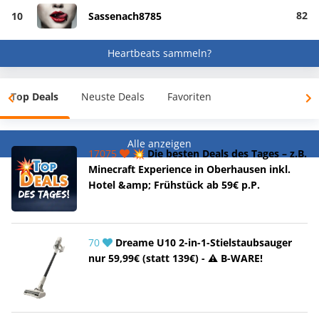
82
10
Sassenach8785
Heartbeats sammeln?
Top Deals
Neuste Deals
Favoriten
Alle anzeigen
17075
💥 Die besten Deals des Tages – z.B.
Minecraft Experience in Oberhausen inkl.
Hotel &amp; Frühstück ab 59€ p.P.
70
Dreame U10 2-in-1-Stielstaubsauger
nur 59,99€ (statt 139€) - ⚠️ B-WARE!