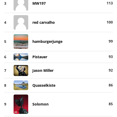
113
3
MW197
100
4
red carvalho
99
5
hamburgerjunge
93
6
Pistauer
92
7
Jason Miller
86
8
Quasselkiste
85
9
Solomon