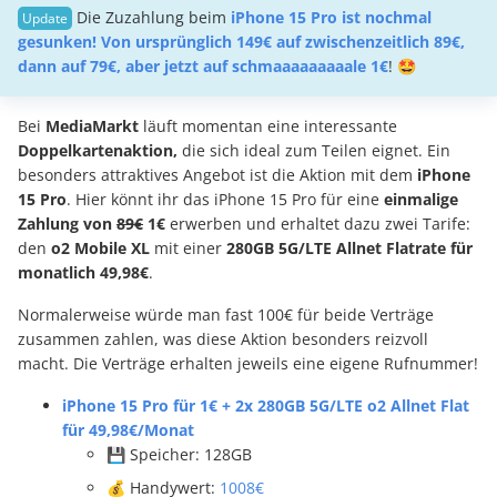
Die Zuzahlung beim
iPhone 15 Pro ist nochmal
gesunken! Von ursprünglich 149€ auf zwischenzeitlich 89€,
dann auf 79€, aber jetzt auf schmaaaaaaaaale 1€
! 🤩
Bei
MediaMarkt
läuft momentan eine interessante
Doppelkartenaktion,
die sich ideal zum Teilen eignet. Ein
besonders attraktives Angebot ist die Aktion mit dem
iPhone
15 Pro
. Hier könnt ihr das iPhone 15 Pro für eine
einmalige
Zahlung von
89€
1€
erwerben und erhaltet dazu zwei Tarife:
den
o2 Mobile XL
mit einer
280GB 5G/LTE Allnet Flatrate für
monatlich 49,98€
.
Normalerweise würde man fast 100€ für beide Verträge
zusammen zahlen, was diese Aktion besonders reizvoll
macht. Die Verträge erhalten jeweils eine eigene Rufnummer!
iPhone 15 Pro für 1€ + 2x 280GB 5G/LTE o2 Allnet Flat
für 49,98€/Monat
💾 Speicher: 128GB
💰 Handywert:
1008€