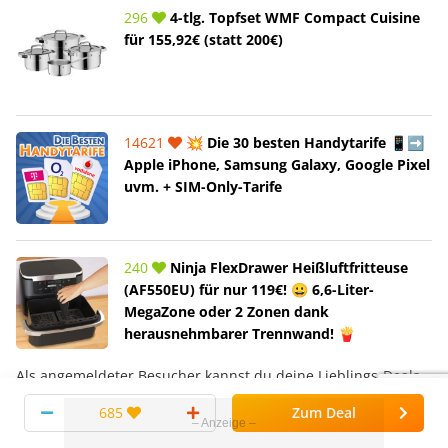
296
4-tlg. Topfset WMF Compact Cuisine
für 155,92€ (statt 200€)
14621
💥 Die 30 besten Handytarife 📱➡️
Apple iPhone, Samsung Galaxy, Google Pixel
uvm. + SIM-Only-Tarife
240
Ninja FlexDrawer Heißluftfritteuse
(AF550EU) für nur 119€! 😀 6,6-Liter-
MegaZone oder 2 Zonen dank
herausnehmbarer Trennwand! 🍟
Als angemeldeter Besucher kannst du deine Lieblings-Deals
mit dem Sternchen
als Favorit speichern.
685
Zum Deal