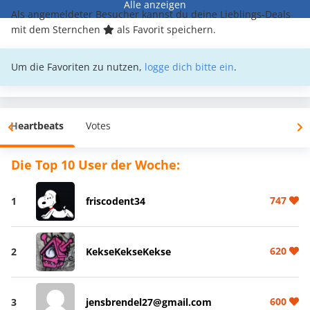
Alle anzeigen
Als angemeldeter Besucher kannst du deine Lieblings-Deals
mit dem Sternchen
als Favorit speichern.
Um die Favoriten zu nutzen,
logge dich bitte ein
.
Heartbeats
Votes
Die Top 10 User der Woche:
747
1
friscodent34
620
2
KekseKekseKekse
600
3
jensbrendel27@gmail.com