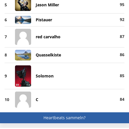
95
5
Jason Miller
92
6
Pistauer
87
7
red carvalho
86
8
Quasselkiste
85
9
Solomon
84
10
C
Heartbeats sammeln?