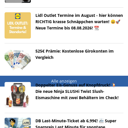
Lidl Outlet Termine im August - hier können
RICHTIG krasse Schnäppchen warten! 😀🚀
Neue Termine bis 08.08.2026! 📆
525€ Prämie: Kostenlose Girokonten im
Vergleich
Alle anzeigen
Doppelter Eis-Genuss auf Knopfdruck! 🍹
Die neue Ninja SLUSHi Twist Slush-
Eismaschine mit zwei Behältern im Check!
DB Last-Minute-Ticket ab 6,99€! 🚈 Super
Sparpreis Last Minute für spontane