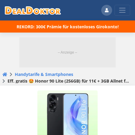
REKORD: 300€ Prämie für kostenloses Girokonto!
Handytarife & Smartphones
Eff. gratis 🤩 Honor 90 Lite (256GB) für 11€ + 3GB Allnet für 6,99€/Monat + 30€ Wechselbonus (Super Select 60+)