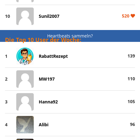
520
10
Sunil2007
Heartbeats sammeln?
Die Top 10 User der Woche:
139
1
RabattRezept
110
2
MW197
105
3
Hanna92
96
4
Alibi