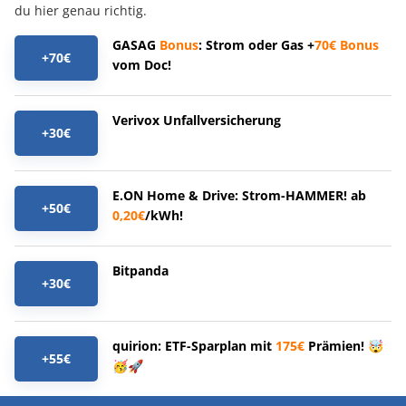
du hier genau richtig.
GASAG
Bonus
: Strom oder Gas +
70€
Bonus
+70€
vom Doc!
Verivox Unfallversicherung
+30€
E.ON Home & Drive: Strom-HAMMER! ab
+50€
0,20€
/kWh!
Bitpanda
+30€
quirion: ETF-Sparplan mit
175€
Prämien! 🤯
+55€
🥳🚀