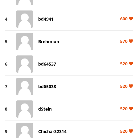
600
4
bd4941
570
5
Brehmion
520
6
bd64537
520
7
bd65038
520
8
dStein
520
9
Chichar32314