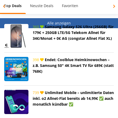
Top Deals
Neuste Deals
Favoriten
Alle anzeigen
360
Samsung Galaxy S26 Ultra (256GB) für
179€ + 250GB LTE/5G Telekom Allnet für
34€/Monat + 0€ AG (congstar Allnet Flat XL)
398
Endet: Coolblue Heimkinowochen –
z.B. Samsung 50" 4K Smart TV für 689€ (statt
768€)
739
Unlimited Mobile – unlimitierte Daten
inkl. o2 Allnet-Flat bereits ab 14,99€ ✅ auch
monatlich kündbar ✅