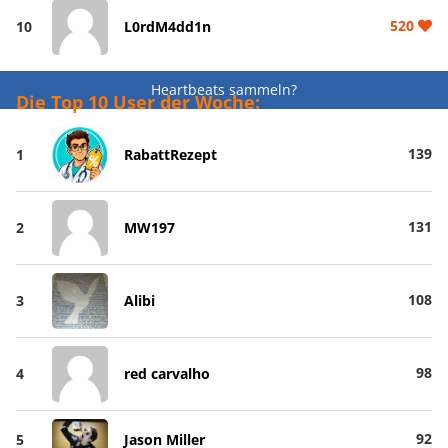
520
10
L0rdM4dd1n
Heartbeats sammeln?
Die Top 10 User der Woche:
139
1
RabattRezept
131
2
MW197
108
3
Alibi
98
4
red carvalho
92
5
Jason Miller