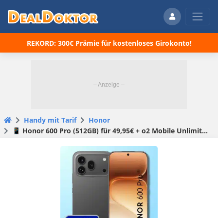
REKORD: 300€ Prämie für kostenloses Girokonto!
Handy mit Tarif
Honor
📱 Honor 600 Pro (512GB) für 49,95€ + o2 Mobile Unlimited M für 29,99€ mtl. (o2 Mobile Unlimited M)