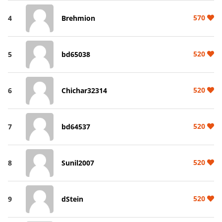
570
4
Brehmion
520
5
bd65038
520
6
Chichar32314
520
7
bd64537
520
8
Sunil2007
520
9
dStein