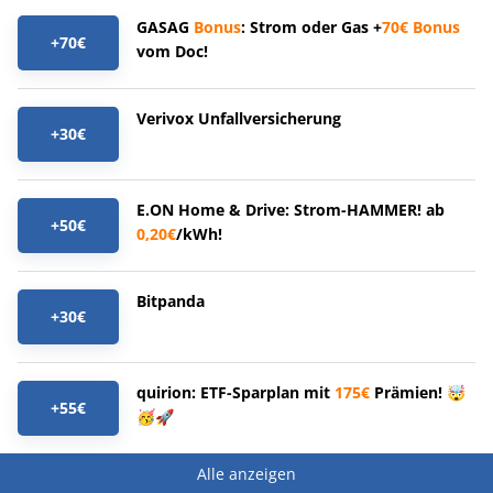
GASAG
Bonus
: Strom oder Gas +
70€
Bonus
+70€
vom Doc!
Verivox Unfallversicherung
+30€
E.ON Home & Drive: Strom-HAMMER! ab
+50€
0,20€
/kWh!
Bitpanda
+30€
quirion: ETF-Sparplan mit
175€
Prämien! 🤯
+55€
🥳🚀
Alle anzeigen