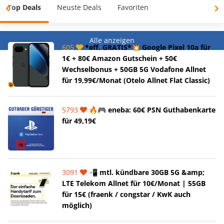
Top Deals
Neuste Deals
Favoriten
Alle anzeigen
605
*eff. GRATIS*💥 Google Pixel 10a für
1€ + 80€ Amazon Gutschein + 50€
Wechselbonus + 50GB 5G Vodafone Allnet
für 19,99€/Monat (Otelo Allnet Flat Classic)
5793
🔥🎮 eneba: 60€ PSN Guthabenkarte
für 49,19€
3091
📲 mtl. kündbare 30GB 5G &amp;
LTE Telekom Allnet für 10€/Monat | 55GB
für 15€ (fraenk / congstar / KwK auch
möglich)