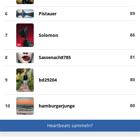
89
6
Pistauer
86
7
Solomon
81
8
Sassenach8785
80
9
bd29204
80
10
hamburgerjunge
Heartbeats sammeln?