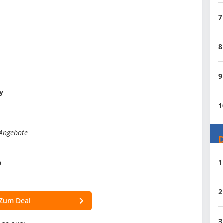
7
8
9
y
1
-Angebote
D
1
e
2
Zum Deal
3