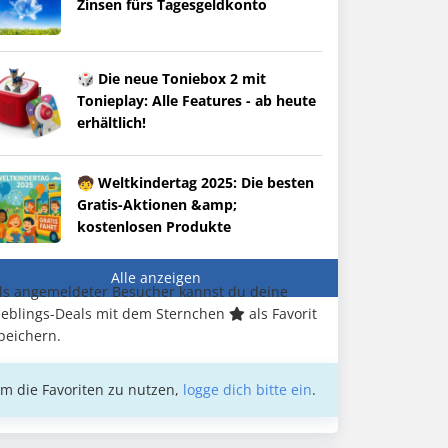
Zinsen fürs Tagesgeldkonto
🎲 Die neue Toniebox 2 mit
Tonieplay: Alle Features - ab heute
erhältlich!
🧒 Weltkindertag 2025: Die besten
Gratis-Aktionen &amp;
kostenlosen Produkte
Alle anzeigen
ls angemeldeter Besucher kannst du deine
ieblings-Deals mit dem Sternchen
als Favorit
peichern.
m die Favoriten zu nutzen,
logge dich bitte ein
.