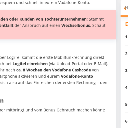
r bequem und schnell in eurem Vodafone-Konto.
H
unden oder Kunden von Tochterunternehmen:
Stammt
D
entfällt
der Anspruch auf einen
Wechselbonus
. Schaut
1
2
ber LogiTel kommt die erste Mobilfunkrechnung direkt
ich bei
Logitel
einreichen
(via Upload-Portal oder E-Mail).
ihr nach
ca. 8 Wochen den Vodafone Cashcode
von
3
martphone aktivieren und eurem
Vodafone-Konto
sich also auf das Einreichen der ersten Rechnung – den
4
en
5
mer mitbringt und vom Bonus Gebrauch machen könnt:
6