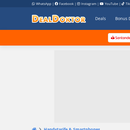
WhatsApp
|
Facebook
|
Instagram
|
YouTube
|
Ti
Deals
Bonus 
Handytarife & Smartphones