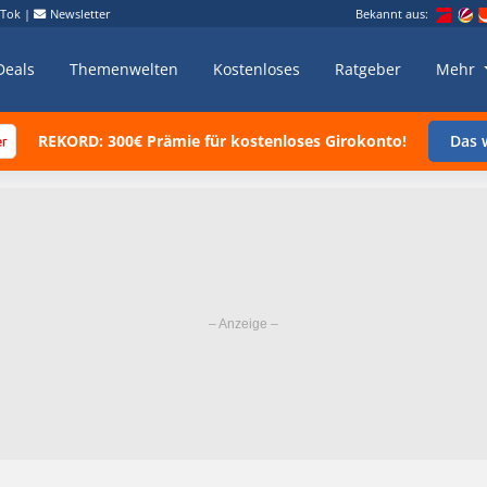
kTok
|
Newsletter
Bekannt aus:
Deals
Themenwelten
Kostenloses
Ratgeber
Mehr
REKORD: 300€ Prämie für kostenloses Girokonto!
Das w