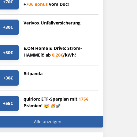
+70€
+
70€
Bonus
vom Doc!
Verivox Unfallversicherung
+30€
E.ON Home & Drive: Strom-
+50€
HAMMER! ab
0,20€
/kWh!
Bitpanda
+30€
quirion: ETF-Sparplan mit
175€
+55€
Prämien! 🤯 🥳🚀
Alle anzeigen