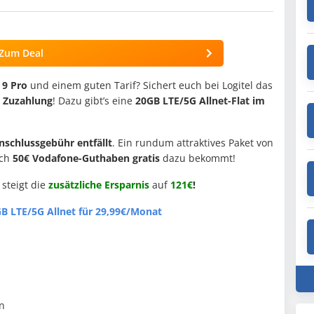
Zum Deal
 9 Pro
und einem guten Tarif? Sichert euch bei Logitel das
 Zuzahlung
! Dazu gibt’s eine
20GB LTE/5G Allnet-Flat im
nschlussgebühr entfällt
. Ein rundum attraktives Paket von
och
50€ Vodafone-Guthaben gratis
dazu bekommt!
steigt die
zusätzliche Ersparnis
auf
121€
!
GB LTE/5G Allnet für 29,99€/Monat
n