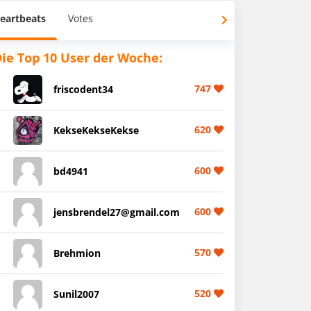
eartbeats
Votes
ie Top 10 User der Woche:
747
friscodent34
620
KekseKekseKekse
600
bd4941
600
jensbrendel27@gmail.com
570
Brehmion
520
Sunil2007