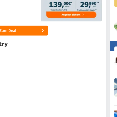
Zum Deal
try