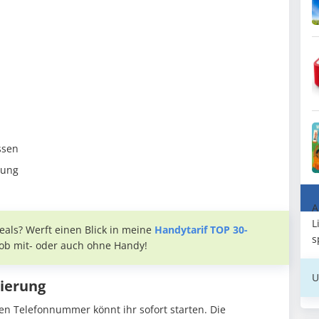
ssen
rung
A
L
eals? Werft einen Blick in meine
Handytarif TOP 30-
s
, ob mit- oder auch ohne Handy!
U
ierung
en Telefonnummer könnt ihr sofort starten. Die