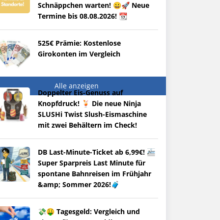
Schnäppchen warten! 😀🚀 Neue
Termine bis 08.08.2026! 📆
525€ Prämie: Kostenlose
Girokonten im Vergleich
Alle anzeigen
Doppelter Eis-Genuss auf
Knopfdruck! 🍹 Die neue Ninja
SLUSHi Twist Slush-Eismaschine
mit zwei Behältern im Check!
DB Last-Minute-Ticket ab 6,99€! 🚈
Super Sparpreis Last Minute für
spontane Bahnreisen im Frühjahr
&amp; Sommer 2026!🧳
💸🤑 Tagesgeld: Vergleich und