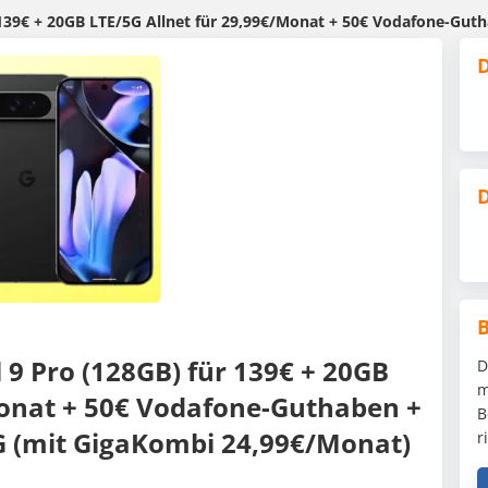
GB LTE/5G Allnet für 29,99€/Monat + 50€ Vodafone-Guthaben + 100€ Wechselbonus +
D
D
l 9 Pro (128GB) für 139€ + 20GB
D
m
Monat + 50€ Vodafone-Guthaben +
B
G (mit GigaKombi 24,99€/Monat)
r