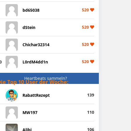
520
bd65038
520
dStein
520
Chichar32314
520
0
L0rdM4dd1n
Heartbeats sammeln?
ie Top 10 User der Woche:
139
RabattRezept
110
MW197
106
Alibi