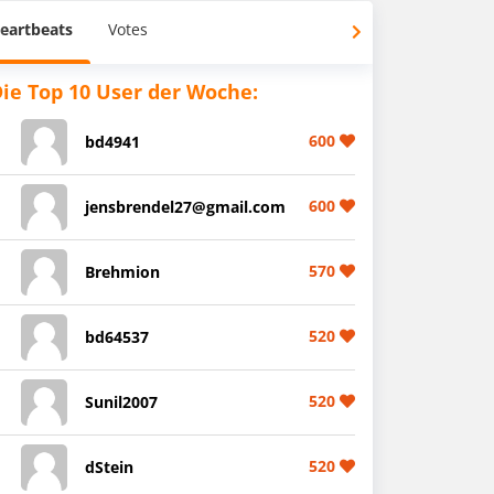
eartbeats
Votes
ie Top 10 User der Woche:
600
bd4941
600
jensbrendel27@gmail.com
570
Brehmion
520
bd64537
520
Sunil2007
520
dStein