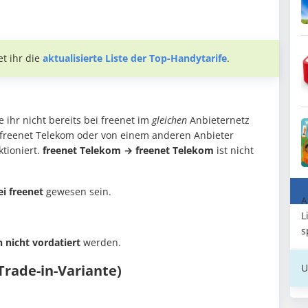
et ihr die
aktualisierte Liste der Top-Handytarife
.
e ihr nicht bereits bei freenet im
gleichen
Anbieternetz
u freenet Telekom oder von einem anderen Anbieter
ktioniert.
freenet Telekom → freenet Telekom
ist nicht
ei freenet
gewesen sein.
A
L
s
 nicht vordatiert
werden.
U
Trade-in-Variante)