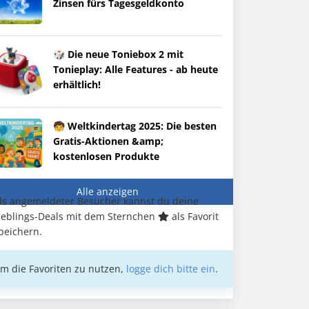
Zinsen fürs Tagesgeldkonto
🎲 Die neue Toniebox 2 mit
Tonieplay: Alle Features - ab heute
erhältlich!
🧒 Weltkindertag 2025: Die besten
Gratis-Aktionen &amp;
kostenlosen Produkte
Alle anzeigen
ls angemeldeter Besucher kannst du deine
ieblings-Deals mit dem Sternchen
als Favorit
peichern.
m die Favoriten zu nutzen,
logge dich bitte ein
.