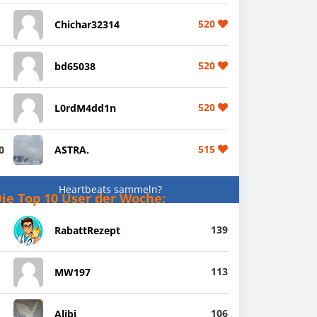
520
Chichar32314
520
bd65038
520
L0rdM4dd1n
515
0
ASTRA.
Heartbeats sammeln?
ie Top 10 User der Woche:
139
RabattRezept
113
MW197
106
Alibi