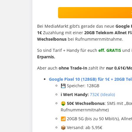
Bei MediaMarkt gibt’s gerade das neue
Google 
1€
Zuzahlung mit einer
20GB
Telekom Allnet Fl
Wechselbonus
bei Rufnummernmitnahme.
So sind Tarif + Handy für euch
eff. GRATIS
und i
Erparnis.
Aber auch
ohne Trade-In
zahlt ihr
nur 0,61€/M
Google Pixel 10 (128GB) für 1€ + 20GB T
💾 Speicher: 128GB
ℹ️ Wert Handy:
732€ (Idealo)
🤑
50€ Wechselbonus
: SMS mit „B
Rufnummernmitnahme)
📶 20GB 5G (bis zu 50 Mbit/s), Allne
📦 Versand: ab 5,95€