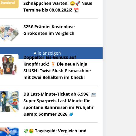
Schnäppchen warten! 😀🚀 Neue
Termine bis 08.08.2026! 📆
525€ Prämie: Kostenlose
Girokonten im Vergleich
Alle anzeigen
Doppelter Eis-Genuss auf
Knopfdruck! 🍹 Die neue Ninja
SLUSHi Twist Slush-Eismaschine
mit zwei Behältern im Check!
DB Last-Minute-Ticket ab 6,99€! 🚈
Super Sparpreis Last Minute für
spontane Bahnreisen im Frühjahr
&amp; Sommer 2026!🧳
💸🤑 Tagesgeld: Vergleich und