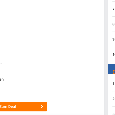
7
8
9
1
et
D
len
1
2
Zum Deal
3