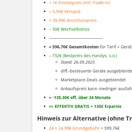
+ 1€ Einmalpreis (mit Trade-in)
+ 5,95€ Versand
+ 39,99€ Anschlusspreis
− 50€ Wechselbonus
—————————————
= 596,70€ Gesamtkosten
für Tarif + Gerät
– 732
€ (Bestpreis des Handys, s.o.
)
Stand: 26.09.2025
diff.-besteuerte Geräte ausgeblend
Marketplace-Deals ausgeblendet
Ankaufspreis kann niedriger ausfal
=
-135,30€ eff. über 24 Monate
=> EFFEKTIV GRATIS + 135€ Erparnis
Hinweis zur Alternative (ohne Tr
24 × 24,99€ Grundgebühr
= 599,76€