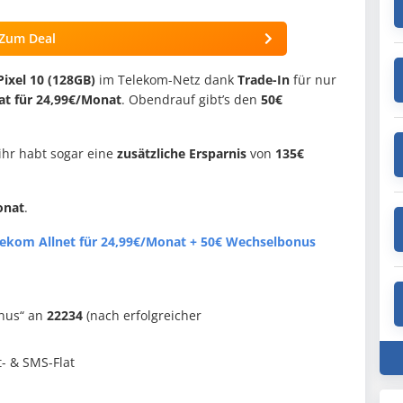
Zum Deal
Pixel 10 (128GB)
im Telekom-Netz dank
Trade-In
für nur
at für 24,99€/Monat
. Obendrauf gibt’s den
50€
hr habt sogar eine
zusätzliche Ersparnis
von
135€
onat
.
elekom Allnet für 24,99€/Monat + 50€ Wechselbonus
onus“ an
22234
(nach erfolgreicher
t- & SMS-Flat