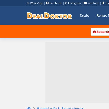
WhatsApp
|
Facebook
|
Instagram
|
YouTube
|
Ti
Deals
Bonus 
Handytarife & Smartphones