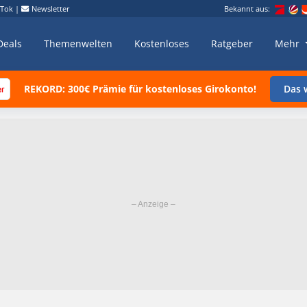
kTok
|
Newsletter
Bekannt aus:
Deals
Themenwelten
Kostenloses
Ratgeber
Mehr
REKORD: 300€ Prämie für kostenloses Girokonto!
Das w