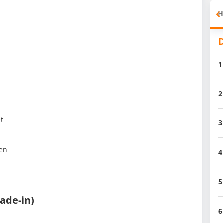
H
D
1
2
et
3
len
4
5
ade-in)
6