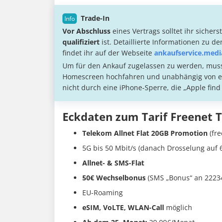
Trade-In
Vor Abschluss
eines Vertrags solltet ihr sichers
qualifiziert
ist. Detaillierte Informationen zu d
findet ihr auf der Webseite
ankaufservice.med
Um für den Ankauf zugelassen zu werden, muss 
Homescreen hochfahren und unabhängig von ein
nicht durch eine iPhone-Sperre, die „Apple find
Eckdaten zum Tarif Freenet 
Telekom Allnet Flat 20GB Promotion
(fre
5G bis 50 Mbit/s (danach Drosselung auf 6
Allnet- & SMS-Flat
50€ Wechselbonus
(SMS „Bonus“ an 22234
EU-Roaming
eSIM, VoLTE, WLAN-Call
möglich