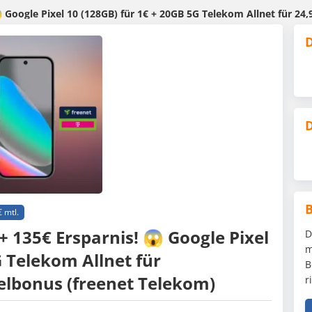
 Google Pixel 10 (128GB) für 1€ + 20GB 5G Telekom Allnet für 24,
D
D
 mtl.
+ 135€ Ersparnis! 😱 Google Pixel
D
m
G Telekom Allnet für
B
lbonus (freenet Telekom)
r