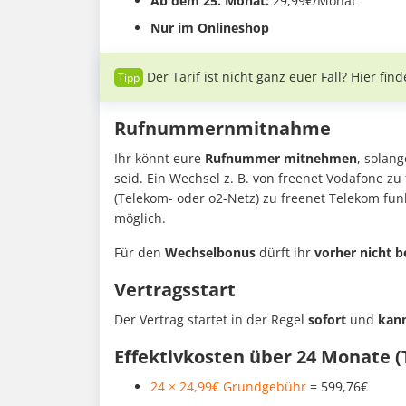
Ab dem 25. Monat:
29,99€/Monat
Nur im Onlineshop
Der Tarif ist nicht ganz euer Fall? Hier find
Rufnummernmitnahme
Ihr könnt eure
Rufnummer mitnehmen
, solang
seid. Ein Wechsel z. B. von freenet Vodafone z
(Telekom- oder o2-Netz) zu freenet Telekom fun
möglich.
Für den
Wechselbonus
dürft ihr
vorher nicht b
Vertragsstart
Der Vertrag startet in der Regel
sofort
und
kann
Effektivkosten über 24 Monate (
24 × 24,99€ Grundgebühr
= 599,76€