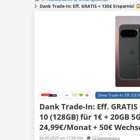
Dank Trade-In: Eff. GRATIS + 135€ Ersparnis! 
197
Ohne Trade-In: Eff. 0,61€
Dank Trade-In: Eff. GRATIS 
10 (128GB) für 1€ + 20GB 5
24,99€/Monat + 50€ Wechse
26.09.2025
um 17:30 Uhr
12
Kommentare