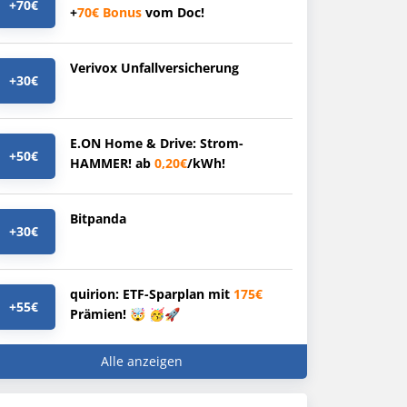
+70€
+
70€
Bonus
vom Doc!
Verivox Unfallversicherung
+30€
E.ON Home & Drive: Strom-
+50€
HAMMER! ab
0,20€
/kWh!
Bitpanda
+30€
quirion: ETF-Sparplan mit
175€
+55€
Prämien! 🤯 🥳🚀
Alle anzeigen