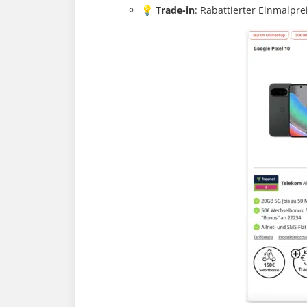
💡
Trade-in
: Rabattierter Einmalpre