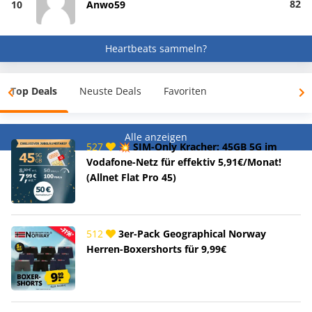
82
10
Anwo59
Heartbeats sammeln?
Top Deals
Neuste Deals
Favoriten
Alle anzeigen
527
💥 SIM-Only Kracher: 45GB 5G im
Vodafone-Netz für effektiv 5,91€/Monat!
(Allnet Flat Pro 45)
512
3er-Pack Geographical Norway
Herren-Boxershorts für 9,99€