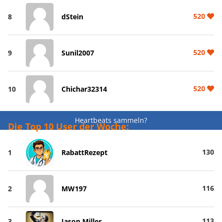
520
8
dStein
520
9
Sunil2007
520
10
Chichar32314
Heartbeats sammeln?
Die Top 10 User der Woche:
130
1
RabattRezept
116
2
MW197
113
3
Jason Miller