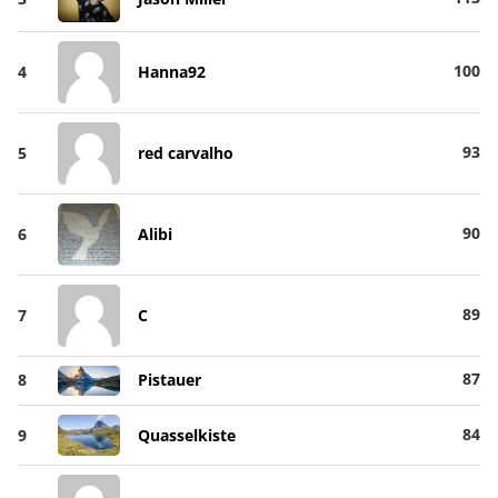
100
4
Hanna92
93
5
red carvalho
90
6
Alibi
89
7
C
87
8
Pistauer
84
9
Quasselkiste