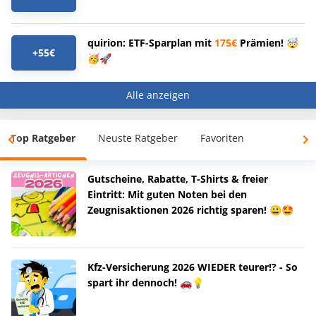
quirion: ETF-Sparplan mit
175€
Prämien! 🤯
+55€
🥳🚀
Alle anzeigen
Top Ratgeber
Neuste Ratgeber
Favoriten
Gutscheine, Rabatte, T-Shirts & freier
Eintritt: Mit guten Noten bei den
Zeugnisaktionen 2026 richtig sparen! 😀🤩
Kfz-Versicherung 2026 WIEDER teurer!? - So
spart ihr dennoch! 🚗💡