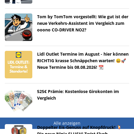
Tom by TomTom vorgestellt: Wie gut ist der
neue Verkehrs-Assistent im Vergleich zum
ooono CO-DRIVER NO2?
Lidl Outlet Termine im August - hier können
RICHTIG krasse Schnäppchen warten! 😀🚀
Neue Termine bis 08.08.2026! 📆
525€ Prämie: Kostenlose Girokonten im
Vergleich
Alle anzeigen
Doppelter Eis-Genuss auf Knopfdruck! 🍹
Die neue Ninja SLUSHi Twist Slush-