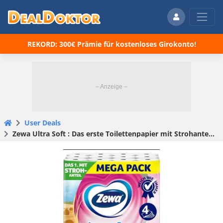
REKORD: 300€ Prämie für kostenloses Girokonto!
User Deals
Zewa Ultra Soft : Das erste Toilettenpapier mit Strohanteil – 4lagig, 72 Rollen für 29,77€(statt 66,70€)