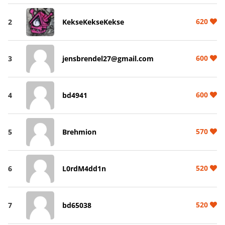
620
2
KekseKekseKekse
600
3
jensbrendel27@gmail.com
600
4
bd4941
570
5
Brehmion
520
6
L0rdM4dd1n
520
7
bd65038