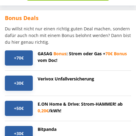
Bonus Deals
Du willst nicht nur einen richtig guten Deal machen, sondern
dafür auch noch mit einem Bonus belohnt werden? Dann bist
du hier genau richtig.
GASAG
Bonus
: Strom oder Gas +
70€
Bonus
+70€
vom Doc!
Verivox Unfallversicherung
+30€
E.ON Home & Drive: Strom-HAMMER! ab
+50€
0,20€
/kWh!
Bitpanda
+30€