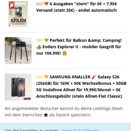
843
6 Ausgaben "stern" für 0€ + 7,95€
Versand (statt 25€) - endet automatisch
281
Perfekt für Balkon &amp; Camping!
🏕️ Enders Explorer II - mobiler Gasgrill für
nur 104,99€! 🍔
691
SAMSUNG-KNALLER 🧨 Galaxy S26
(256GB) für 169€ + 50€ Wechselbonus + 50GB
5G Vodafone Allnet für 19,99€/Monat + 0€
Anschlussgebühr (otelo Allnet-Flat Classic)
Als angemeldeter Besucher kannst du deine Lieblings-Deals
mit dem Sternchen
als Favorit speichern.
Um die Favoriten zu nutzen,
logge dich bitte ein
.