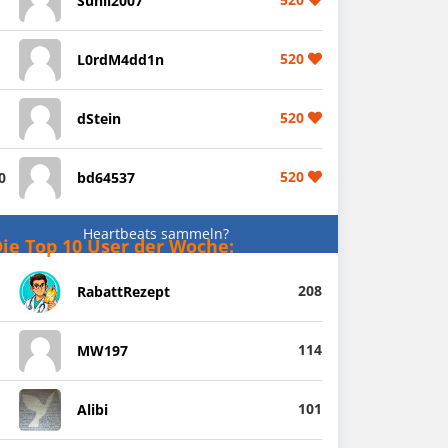
Sunil2007
520
L0rdM4dd1n
520
dStein
520
0
bd64537
Heartbeats sammeln?
ie Top 10 User der Woche:
208
RabattRezept
114
MW197
101
Alibi