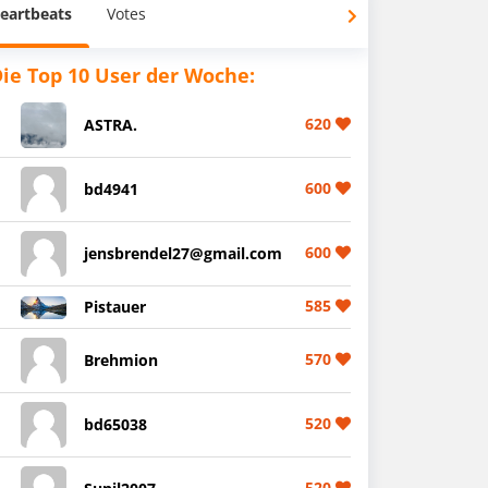
eartbeats
Votes
ie Top 10 User der Woche:
620
ASTRA.
600
bd4941
600
jensbrendel27@gmail.com
585
Pistauer
570
Brehmion
520
bd65038
520