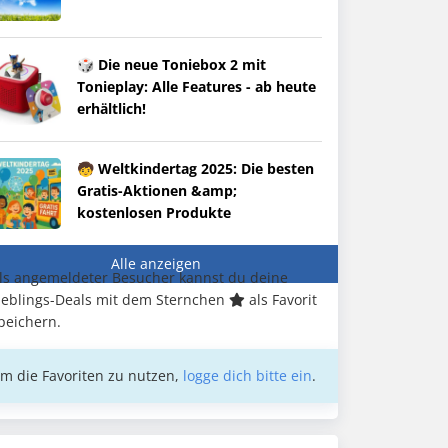
🎲 Die neue Toniebox 2 mit
Tonieplay: Alle Features - ab heute
erhältlich!
🧒 Weltkindertag 2025: Die besten
Gratis-Aktionen &amp;
kostenlosen Produkte
Alle anzeigen
ls angemeldeter Besucher kannst du deine
ieblings-Deals mit dem Sternchen
als Favorit
peichern.
m die Favoriten zu nutzen,
logge dich bitte ein
.