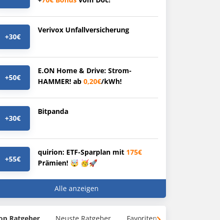
Verivox Unfallversicherung
+30€
E.ON Home & Drive: Strom-
+50€
HAMMER! ab
0,20€
/kWh!
Bitpanda
+30€
quirion: ETF-Sparplan mit
175€
+55€
Prämien! 🤯 🥳🚀
Alle anzeigen
op Ratgeber
Neuste Ratgeber
Favoriten