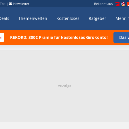
kTok
|
Newsletter
Bekannt aus:
Deals
Themenwelten
Kostenloses
Ratgeber
Mehr
REKORD: 300€ Prämie für kostenloses Girokonto!
Das w