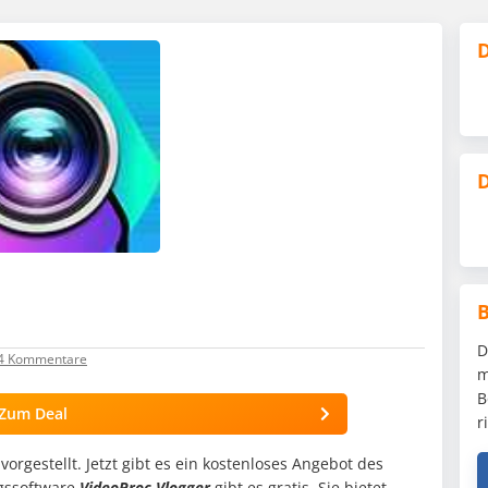
D
D
D
4
Kommentare
m
B
Zum Deal
r
orgestellt. Jetzt gibt es ein kostenloses Angebot des
ngssoftware
VideoProc Vlogger
gibt es gratis. Sie bietet