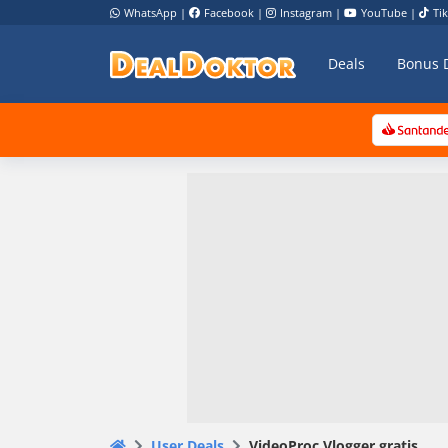
WhatsApp
|
Facebook
|
Instagram
|
YouTube
|
Ti
Deals
Bonus 
User Deals
VideoProc Vlogger gratis