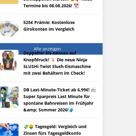
Termine bis 08.08.2026! 📆
525€ Prämie: Kostenlose
Girokonten im Vergleich
Alle anzeigen
Doppelter Eis-Genuss auf
Knopfdruck! 🍹 Die neue Ninja
SLUSHi Twist Slush-Eismaschine
mit zwei Behältern im Check!
DB Last-Minute-Ticket ab 6,99€! 🚈
Super Sparpreis Last Minute für
spontane Bahnreisen im Frühjahr
&amp; Sommer 2026!🧳
💸🤑 Tagesgeld: Vergleich und
Zinsen fürs Tagesgeldkonto