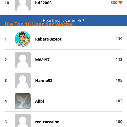
500
10
bd22065
Heartbeats sammeln?
Die Top 10 User der Woche:
139
1
RabattRezept
113
2
MW197
105
3
Hanna92
103
4
Alibi
100
5
red carvalho