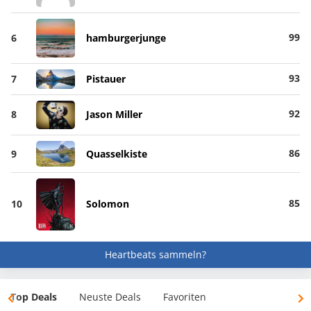
99
6
hamburgerjunge
93
7
Pistauer
92
8
Jason Miller
86
9
Quasselkiste
85
10
Solomon
Heartbeats sammeln?
Top Deals
Neuste Deals
Favoriten