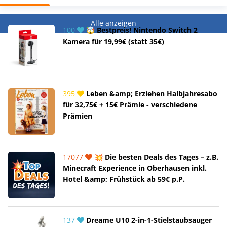
Alle anzeigen
100
🤯 Bestpreis! Nintendo Switch 2
Kamera für 19,99€ (statt 35€)
395
Leben &amp; Erziehen Halbjahresabo
für 32,75€ + 15€ Prämie - verschiedene
Prämien
17077
💥 Die besten Deals des Tages – z.B.
Minecraft Experience in Oberhausen inkl.
Hotel &amp; Frühstück ab 59€ p.P.
137
Dreame U10 2-in-1-Stielstaubsauger