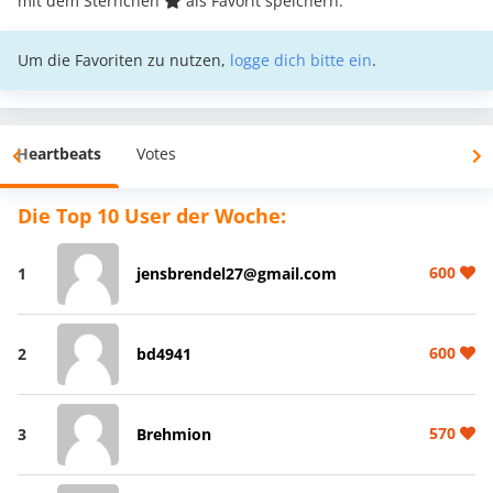
mit dem Sternchen
als Favorit speichern.
Um die Favoriten zu nutzen,
logge dich bitte ein
.
Heartbeats
Votes
Die Top 10 User der Woche:
600
1
jensbrendel27@gmail.com
600
2
bd4941
570
3
Brehmion