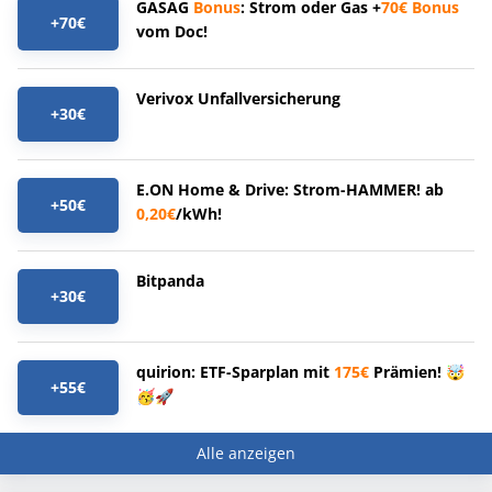
GASAG
Bonus
: Strom oder Gas +
70€
Bonus
+70€
vom Doc!
Verivox Unfallversicherung
+30€
E.ON Home & Drive: Strom-HAMMER! ab
+50€
0,20€
/kWh!
Bitpanda
+30€
quirion: ETF-Sparplan mit
175€
Prämien! 🤯
+55€
🥳🚀
Alle anzeigen