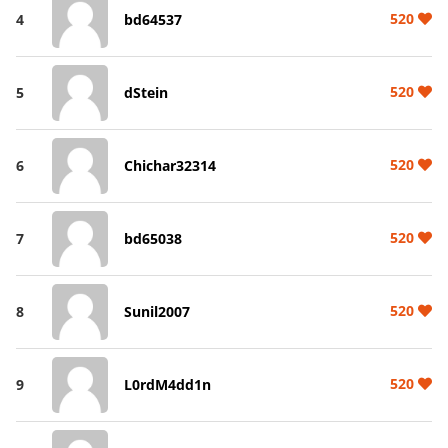
520
4
bd64537
520
5
dStein
520
6
Chichar32314
520
7
bd65038
520
8
Sunil2007
520
9
L0rdM4dd1n