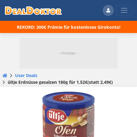
REKORD: 300€ Prämie für kostenloses Girokonto!
User Deals
ültje Erdnüsse gesalzen 180g für 1,52€(statt 2,49€)