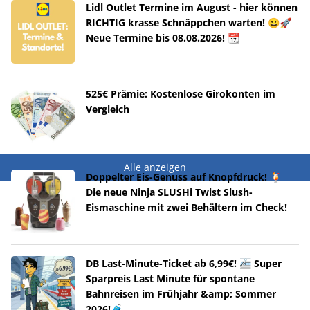
Lidl Outlet Termine im August - hier können
RICHTIG krasse Schnäppchen warten! 😀🚀
Neue Termine bis 08.08.2026! 📆
525€ Prämie: Kostenlose Girokonten im
Vergleich
Alle anzeigen
Doppelter Eis-Genuss auf Knopfdruck! 🍹
Die neue Ninja SLUSHi Twist Slush-
Eismaschine mit zwei Behältern im Check!
DB Last-Minute-Ticket ab 6,99€! 🚈 Super
Sparpreis Last Minute für spontane
Bahnreisen im Frühjahr &amp; Sommer
2026!🧳