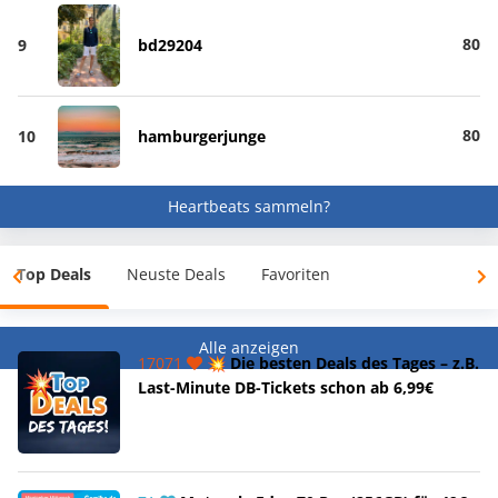
80
9
bd29204
80
10
hamburgerjunge
Heartbeats sammeln?
Top Deals
Neuste Deals
Favoriten
Alle anzeigen
17071
💥 Die besten Deals des Tages – z.B.
Last-Minute DB-Tickets schon ab 6,99€