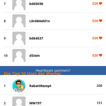
520
7
bd65038
520
8
L0rdM4dd1n
520
9
bd64537
520
10
dStein
Heartbeats sammeln?
Die Top 10 User der Woche:
208
1
RabattRezept
131
2
MW197