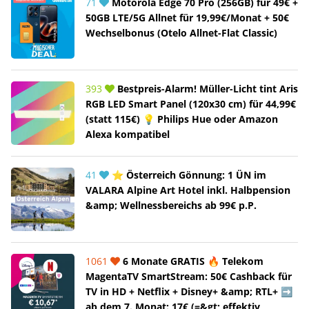
71
Motorola Edge 70 Pro (256GB) für 49€ +
50GB LTE/5G Allnet für 19,99€/Monat + 50€
Wechselbonus (Otelo Allnet-Flat Classic)
393
Bestpreis-Alarm! Müller-Licht tint Aris
RGB LED Smart Panel (120x30 cm) für 44,99€
(statt 115€) 💡 Philips Hue oder Amazon
Alexa kompatibel
41
⭐ Österreich Gönnung: 1 ÜN im
VALARA Alpine Art Hotel inkl. Halbpension
&amp; Wellnessbereichs ab 99€ p.P.
1061
6 Monate GRATIS 🔥 Telekom
MagentaTV SmartStream: 50€ Cashback für
TV in HD + Netflix + Disney+ &amp; RTL+ ➡️
ab dem 7. Monat: 17€ (=&gt; effektiv