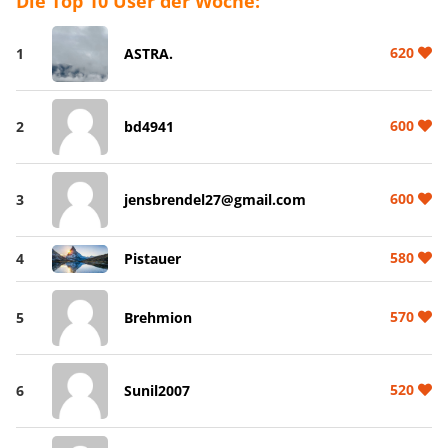
Die Top 10 User der Woche:
620
1
ASTRA.
600
2
bd4941
600
3
jensbrendel27@gmail.com
580
4
Pistauer
570
5
Brehmion
520
6
Sunil2007