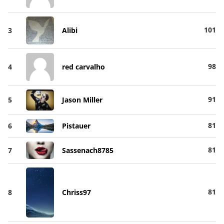
101
3
Alibi
98
4
red carvalho
91
5
Jason Miller
81
6
Pistauer
81
7
Sassenach8785
81
8
Chriss97