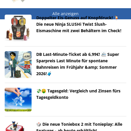
Alle anzeigen
Doppelter Eis-Genuss auf Knopfdruck! 🍹
Die neue Ninja SLUSHi Twist Slush-
Eismaschine mit zwei Behältern im Check!
DB Last-Minute-Ticket ab 6,99€! 🚈 Super
Sparpreis Last Minute für spontane
Bahnreisen im Frühjahr &amp; Sommer
2026!🧳
💸🤑 Tagesgeld: Vergleich und Zinsen fürs
Tagesgeldkonto
🎲 Die neue Toniebox 2 mit Tonieplay: Alle
Features - ab heute erhältlich!