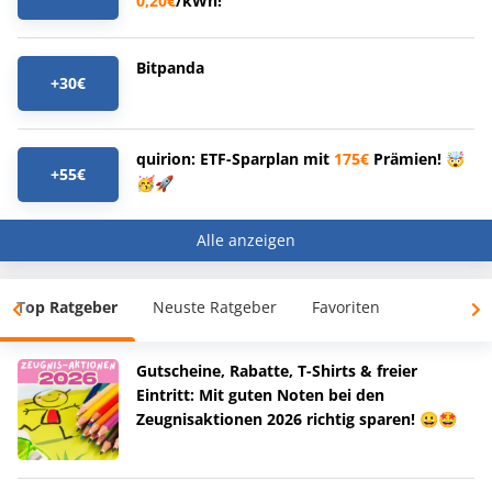
0,20€
/kWh!
Bitpanda
+30€
quirion: ETF-Sparplan mit
175€
Prämien! 🤯
+55€
🥳🚀
Alle anzeigen
Top Ratgeber
Neuste Ratgeber
Favoriten
Gutscheine, Rabatte, T-Shirts & freier
Eintritt: Mit guten Noten bei den
Zeugnisaktionen 2026 richtig sparen! 😀🤩