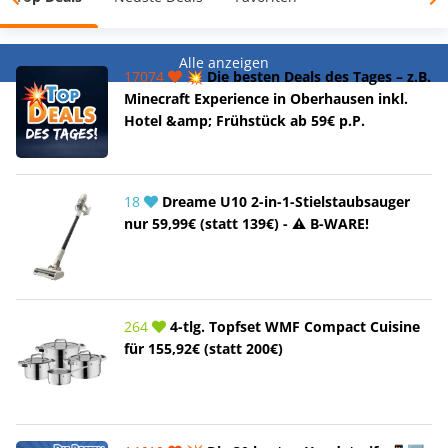
Alle anzeigen
17074
💥 Die besten Deals des Tages – z.B.
Minecraft Experience in Oberhausen inkl.
Hotel &amp; Frühstück ab 59€ p.P.
18
Dreame U10 2-in-1-Stielstaubsauger
nur 59,99€ (statt 139€) - ⚠️ B-WARE!
264
4-tlg. Topfset WMF Compact Cuisine
für 155,92€ (statt 200€)