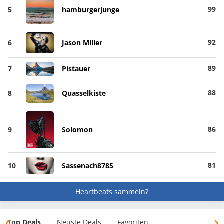
99
5
hamburgerjunge
92
6
Jason Miller
89
7
Pistauer
88
8
Quasselkiste
86
9
Solomon
81
10
Sassenach8785
Heartbeats sammeln?
Top Deals
Neuste Deals
Favoriten