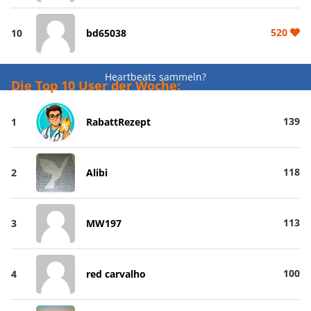
520
10
bd65038
Heartbeats sammeln?
Die Top 10 User der Woche:
139
1
RabattRezept
118
2
Alibi
113
3
MW197
100
4
red carvalho