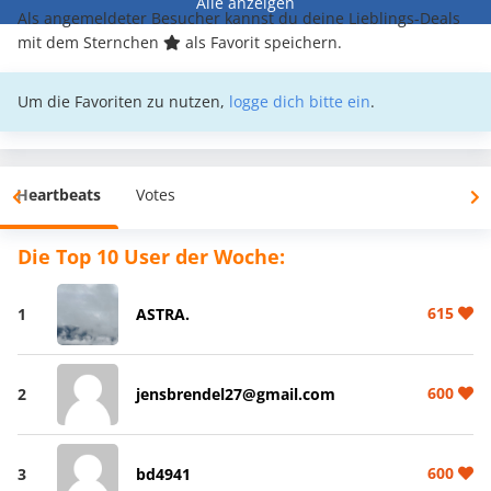
Alle anzeigen
Als angemeldeter Besucher kannst du deine Lieblings-Deals
mit dem Sternchen
als Favorit speichern.
Um die Favoriten zu nutzen,
logge dich bitte ein
.
Heartbeats
Votes
Die Top 10 User der Woche:
615
1
ASTRA.
600
2
jensbrendel27@gmail.com
600
3
bd4941