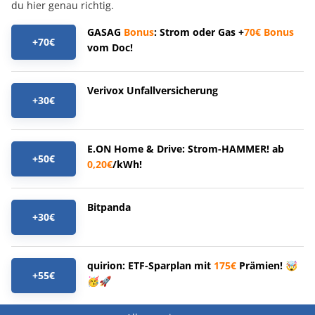
du hier genau richtig.
GASAG
Bonus
: Strom oder Gas +
70€
Bonus
+70€
vom Doc!
Verivox Unfallversicherung
+30€
E.ON Home & Drive: Strom-HAMMER! ab
+50€
0,20€
/kWh!
Bitpanda
+30€
quirion: ETF-Sparplan mit
175€
Prämien! 🤯
+55€
🥳🚀