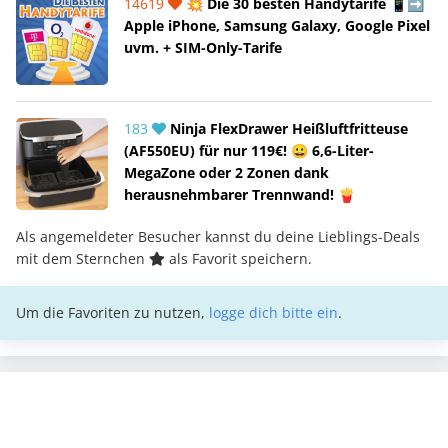
14619
💥 Die 30 besten Handytarife 📱➡️
Apple iPhone, Samsung Galaxy, Google Pixel
uvm. + SIM-Only-Tarife
183
Ninja FlexDrawer Heißluftfritteuse
(AF550EU) für nur 119€! 😀 6,6-Liter-
MegaZone oder 2 Zonen dank
herausnehmbarer Trennwand! 🍟
Als angemeldeter Besucher kannst du deine Lieblings-Deals
mit dem Sternchen
als Favorit speichern.
Um die Favoriten zu nutzen,
logge dich bitte ein
.