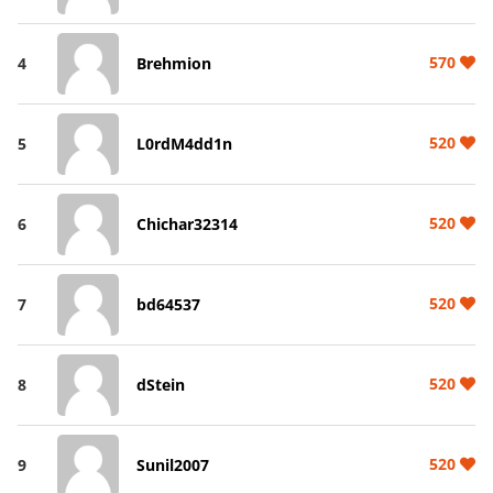
570
4
Brehmion
520
5
L0rdM4dd1n
520
6
Chichar32314
520
7
bd64537
520
8
dStein
520
9
Sunil2007