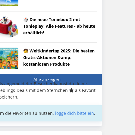
🎲 Die neue Toniebox 2 mit
Tonieplay: Alle Features - ab heute
erhältlich!
🧒 Weltkindertag 2025: Die besten
Gratis-Aktionen &amp;
kostenlosen Produkte
Alle anzeigen
ls angemeldeter Besucher kannst du deine
ieblings-Deals mit dem Sternchen
als Favorit
peichern.
m die Favoriten zu nutzen,
logge dich bitte ein
.