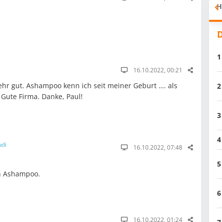
H
D
1
16.10.2022, 00:21
ehr gut. Ashampoo kenn ich seit meiner Geburt …. als
2
ute Firma. Danke, Paul!
3
4
udi
16.10.2022, 07:48
5
on Ashampoo.
6
16.10.2022, 01:24