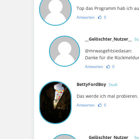
Top das Programm hab ich a
Antworten
0
__Gelöschter_Nutzer__
St
@mrwasgehtsiedasan:
Danke für die Rückmeldu
Antworten
0
BettyFordBoy
Studi
Das werde ich mal probieren.
Antworten
0
__Gelöschter_Nutzer__
St