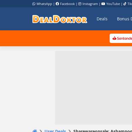
WhatsApp
|
Facebook
|
Instagram
|
YouTube
|
Ti
Deals
Bonus 
User Deals
Sharewareonsale: Ashampoo Ph