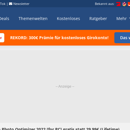
kTok
|
Newsletter
Bekannt aus:
Deals
Themenwelten
Kostenloses
Ratgeber
Mehr
REKORD: 300€ Prämie für kostenloses Girokonto!
Das w
oto Optimizer 2022 [for PC] gratis statt 29,99€ (Lifetime)