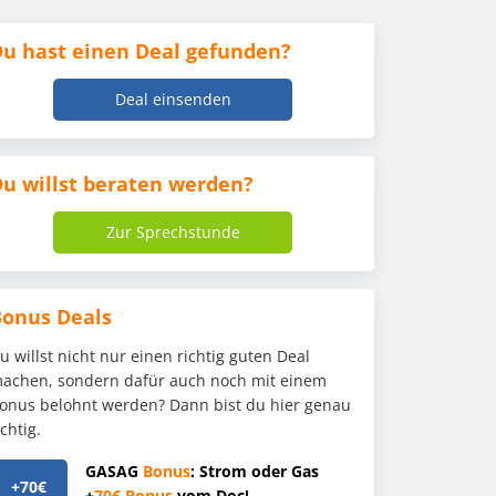
u hast einen Deal gefunden?
Deal einsenden
u willst beraten werden?
Zur Sprechstunde
Bonus Deals
u willst nicht nur einen richtig guten Deal
achen, sondern dafür auch noch mit einem
onus belohnt werden? Dann bist du hier genau
ichtig.
GASAG
Bonus
: Strom oder Gas
+70€
+
70€
Bonus
vom Doc!