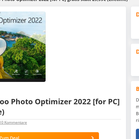
D
D
 Photo Optimizer 2022 [for PC]
D
m
e)
B
r
10
Kommentare
Zum Deal