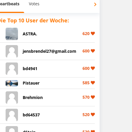
eartbeats
Votes
ie Top 10 User der Woche:
620
ASTRA.
600
jensbrendel27@gmail.com
600
bd4941
585
Pistauer
570
Brehmion
520
bd64537
520