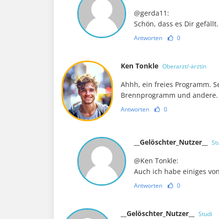
@gerda11:
Schön, dass es Dir gefällt.
Antworten
0
Ken Tonkle
Oberarzt/-ärztin
Ahhh, ein freies Programm. S
Brennprogramm und andere. G
Antworten
0
__Gelöschter_Nutzer__
St
@Ken Tonkle:
Auch ich habe einiges v
Antworten
0
__Gelöschter_Nutzer__
Studi