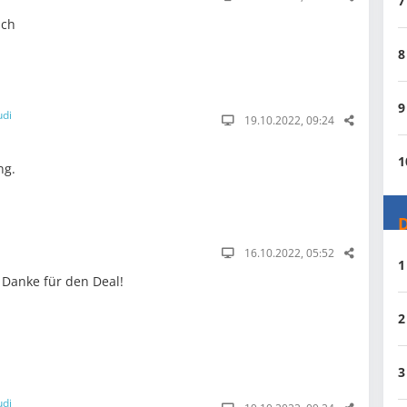
7
uch
8
9
udi
19.10.2022, 09:24
1
ng.
D
16.10.2022, 05:52
1
 Danke für den Deal!
2
3
udi