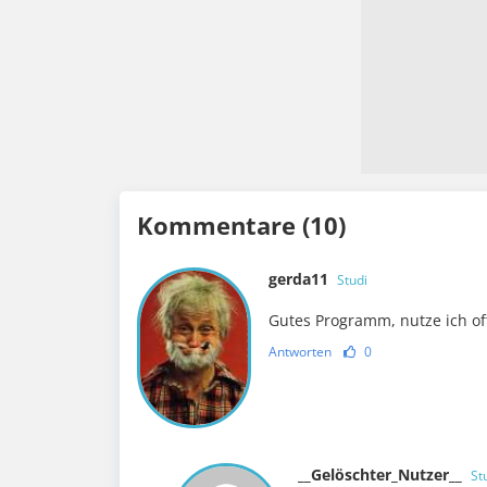
Kommentare (10)
gerda11
Studi
Gutes Programm, nutze ich of
Antworten
0
__Gelöschter_Nutzer__
St