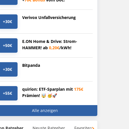
Verivox Unfallversicherung
+30€
E.ON Home & Drive: Strom-
+50€
HAMMER! ab
0,20€
/kWh!
Bitpanda
+30€
quirion: ETF-Sparplan mit
175€
+55€
Prämien! 🤯 🥳🚀
Alle anzeigen
op Ratgeber
Neuste Ratgeber
Favoriten