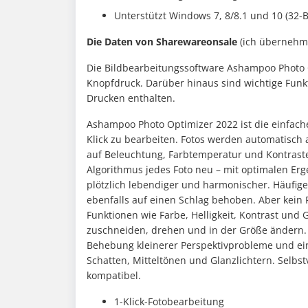
Unterstützt Windows 7, 8/8.1 und 10 (32-B
Die Daten von Sharewareonsale
(ich übernehme 
Die Bildbearbeitungssoftware Ashampoo Photo O
Knopfdruck. Darüber hinaus sind wichtige Fun
Drucken enthalten.
Ashampoo Photo Optimizer 2022 ist die einfache
Klick zu bearbeiten. Fotos werden automatisch 
auf Beleuchtung, Farbtemperatur und Kontraste 
Algorithmus jedes Foto neu – mit optimalen Er
plötzlich lebendiger und harmonischer. Häufig
ebenfalls auf einen Schlag behoben. Aber kein F
Funktionen wie Farbe, Helligkeit, Kontrast und
zuschneiden, drehen und in der Größe ändern. V
Behebung kleinerer Perspektivprobleme und e
Schatten, Mitteltönen und Glanzlichtern. Selbs
kompatibel.
1-Klick-Fotobearbeitung