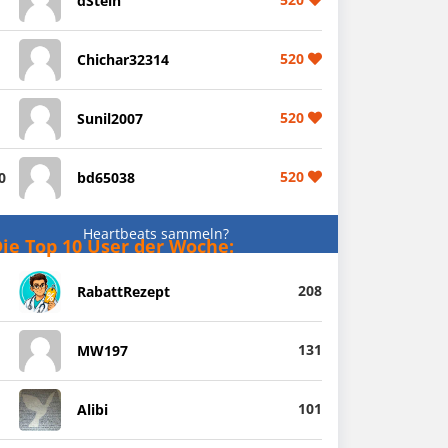
dStein
520
Chichar32314
520
Sunil2007
520
0
bd65038
Heartbeats sammeln?
ie Top 10 User der Woche:
208
RabattRezept
131
MW197
101
Alibi