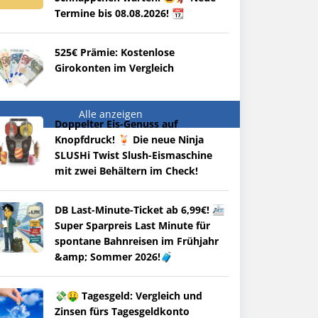
Termine bis 08.08.2026! 📆
525€ Prämie: Kostenlose
Girokonten im Vergleich
Alle anzeigen
Doppelter Eis-Genuss auf
Knopfdruck! 🍹 Die neue Ninja
SLUSHi Twist Slush-Eismaschine
mit zwei Behältern im Check!
DB Last-Minute-Ticket ab 6,99€! 🚈
Super Sparpreis Last Minute für
spontane Bahnreisen im Frühjahr
&amp; Sommer 2026!🧳
💸🤑 Tagesgeld: Vergleich und
Zinsen fürs Tagesgeldkonto