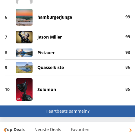
99
6
hamburgerjunge
99
7
Jason Miller
93
8
Pistauer
86
9
Quasselkiste
85
10
Solomon
Heartbeats sammeln?
Top Deals
Neuste Deals
Favoriten