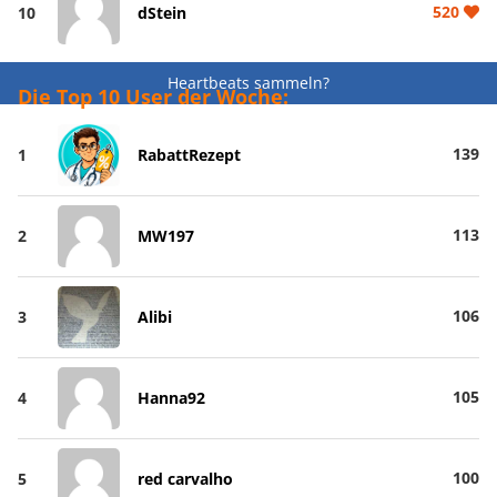
520
10
dStein
Heartbeats sammeln?
Die Top 10 User der Woche:
139
1
RabattRezept
113
2
MW197
106
3
Alibi
105
4
Hanna92
100
5
red carvalho