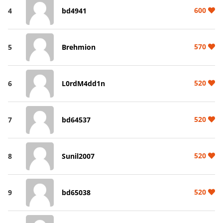
600
4
bd4941
570
5
Brehmion
520
6
L0rdM4dd1n
520
7
bd64537
520
8
Sunil2007
520
9
bd65038