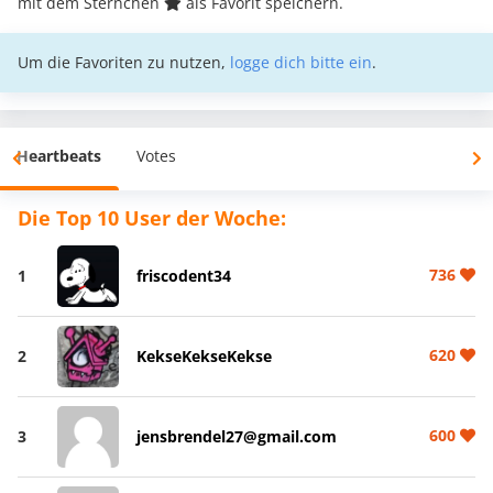
mit dem Sternchen
als Favorit speichern.
Um die Favoriten zu nutzen,
logge dich bitte ein
.
Heartbeats
Votes
Die Top 10 User der Woche:
736
1
friscodent34
620
2
KekseKekseKekse
600
3
jensbrendel27@gmail.com