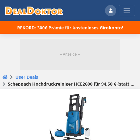
REKORD: 300€ Prämie für kostenloses Girokonto!
User Deals
Scheppach Hochdruckreiniger HCE2600 für 94,50 € (statt 109 €)