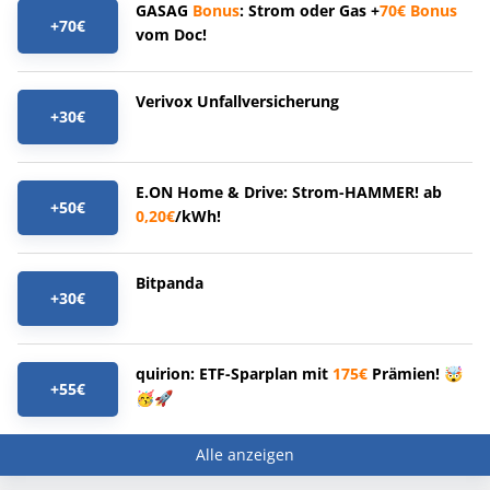
GASAG
Bonus
: Strom oder Gas +
70€
Bonus
+70€
vom Doc!
Verivox Unfallversicherung
+30€
E.ON Home & Drive: Strom-HAMMER! ab
+50€
0,20€
/kWh!
Bitpanda
+30€
quirion: ETF-Sparplan mit
175€
Prämien! 🤯
+55€
🥳🚀
Alle anzeigen