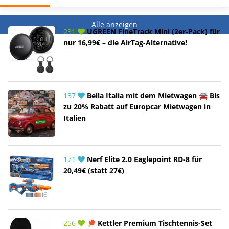
Alle anzeigen
231
UGREEN FineTrack Mini (2er-Pack) für
nur 16,99€ – die AirTag-Alternative!
137
Bella Italia mit dem Mietwagen 🚘 Bis
zu 20% Rabatt auf Europcar Mietwagen in
Italien
171
Nerf Elite 2.0 Eaglepoint RD-8 für
20,49€ (statt 27€)
256
🏓 Kettler Premium Tischtennis-Set