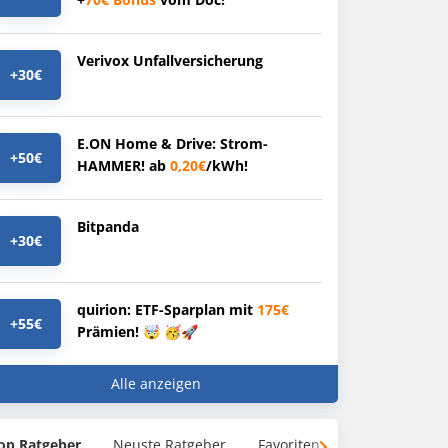
Verivox Unfallversicherung
+30€
E.ON Home & Drive: Strom-
+50€
HAMMER! ab
0,20€
/kWh!
Bitpanda
+30€
quirion: ETF-Sparplan mit
175€
+55€
Prämien! 🤯 🥳🚀
Alle anzeigen
op Ratgeber
Neuste Ratgeber
Favoriten