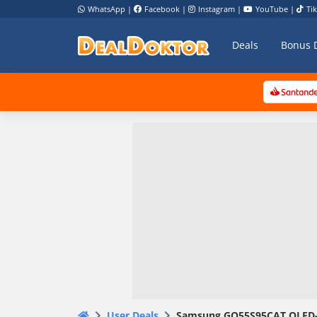
WhatsApp
|
Facebook
|
Instagram
|
YouTube
|
Ti
Deals
Bonus 
User Deals
Samsung GQ55S95CAT OLED-Fe