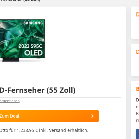
D
D
Fernseher (55 Zoll)
D
ommentieren
m
B
Zum Deal
r
to für 1.238,95 € inkl. Versand erhältlich.