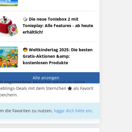
🎲 Die neue Toniebox 2 mit
Tonieplay: Alle Features - ab heute
erhältlich!
🧒 Weltkindertag 2025: Die besten
Gratis-Aktionen &amp;
kostenlosen Produkte
Alle anzeigen
ls angemeldeter Besucher kannst du deine
ieblings-Deals mit dem Sternchen
als Favorit
peichern.
m die Favoriten zu nutzen,
logge dich bitte ein
.