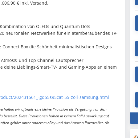
.606,90 € inkl. Versand.
r Kombination von OLEDs und Quantum Dots
 20 neuronalen Netzwerken für ein atemberaubendes TV-
e Connect Box die Schönheit minimalistischen Designs
y Atmos® und Top Channel-Lautsprecher
e deine Lieblings-Smart-TV- und Gaming-Apps an einem
Product/202431561_-gq55s95cat-55-zoll-samsung.html
erhalten wir oftmals eine kleine Provision als Vergütung. Für dich
du bestellst. Diese Provisionen haben in keinem Fall Auswirkung auf
aften gehört unter anderem eBay und das Amazon PartnerNet. Als
T