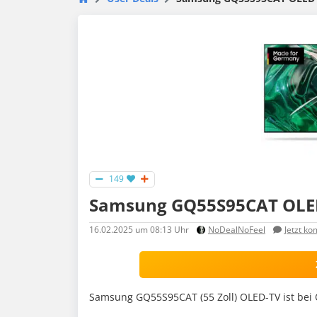
149
Samsung GQ55S95CAT OLED-
16.02.2025
um 08:13 Uhr
NoDealNoFeel
Jetzt k
Samsung GQ55S95CAT (55 Zoll) OLED-TV ist bei Ot