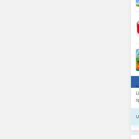
A
L
s
U