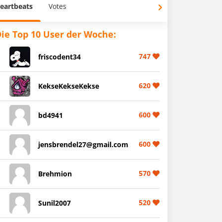
eartbeats
Votes
ie Top 10 User der Woche:
747
friscodent34
620
KekseKekseKekse
600
bd4941
600
jensbrendel27@gmail.com
570
Brehmion
520
Sunil2007