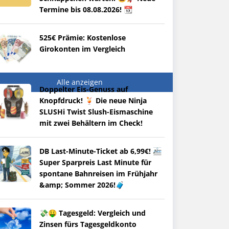
Termine bis 08.08.2026! 📆
525€ Prämie: Kostenlose
Girokonten im Vergleich
Alle anzeigen
Doppelter Eis-Genuss auf
Knopfdruck! 🍹 Die neue Ninja
SLUSHi Twist Slush-Eismaschine
mit zwei Behältern im Check!
DB Last-Minute-Ticket ab 6,99€! 🚈
Super Sparpreis Last Minute für
spontane Bahnreisen im Frühjahr
&amp; Sommer 2026!🧳
💸🤑 Tagesgeld: Vergleich und
Zinsen fürs Tagesgeldkonto