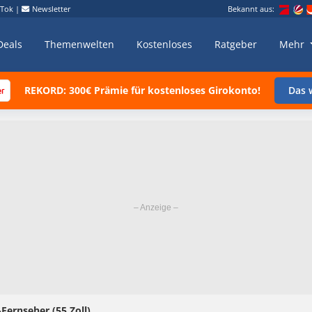
kTok
|
Newsletter
Bekannt aus:
Deals
Themenwelten
Kostenloses
Ratgeber
Mehr
REKORD: 300€ Prämie für kostenloses Girokonto!
Das w
rnseher (55 Zoll)