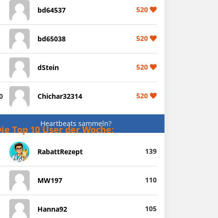
520
bd64537
520
bd65038
520
dStein
520
0
Chichar32314
Heartbeats sammeln?
ie Top 10 User der Woche:
139
RabattRezept
110
MW197
105
Hanna92