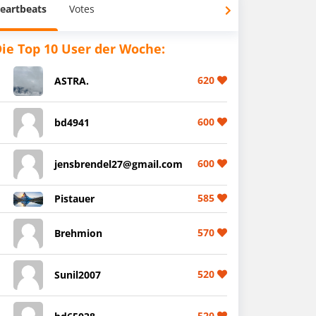
eartbeats
Votes
ie Top 10 User der Woche:
620
ASTRA.
600
bd4941
600
jensbrendel27@gmail.com
585
Pistauer
570
Brehmion
520
Sunil2007
520