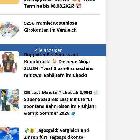
Termine bis 08.08.2026! 📆
525€ Prämie: Kostenlose
Girokonten im Vergleich
Alle anzeigen
Doppelter Eis-Genuss auf
Knopfdruck! 🍹 Die neue Ninja
SLUSHi Twist Slush-Eismaschine
mit zwei Behältern im Check!
DB Last-Minute-Ticket ab 6,99€! 🚈
Super Sparpreis Last Minute für
spontane Bahnreisen im Frühjahr
&amp; Sommer 2026!🧳
💸🤑 Tagesgeld: Vergleich und
Zinsen fürs Tagesgeldkonto