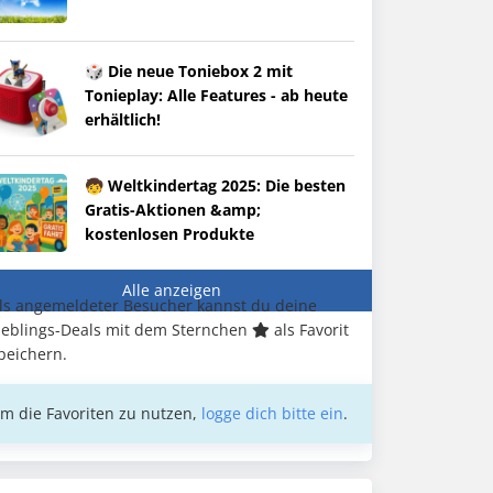
🎲 Die neue Toniebox 2 mit
Tonieplay: Alle Features - ab heute
erhältlich!
🧒 Weltkindertag 2025: Die besten
Gratis-Aktionen &amp;
kostenlosen Produkte
Alle anzeigen
ls angemeldeter Besucher kannst du deine
ieblings-Deals mit dem Sternchen
als Favorit
peichern.
m die Favoriten zu nutzen,
logge dich bitte ein
.