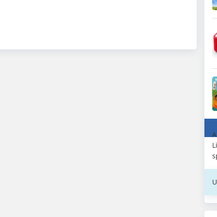
A
L
s
U