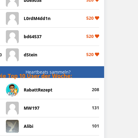
bd65038
520
L0rdM4dd1n
520
bd64537
520
0
dStein
Heartbeats sammeln?
ie Top 10 User der Woche:
208
RabattRezept
131
MW197
101
Alibi