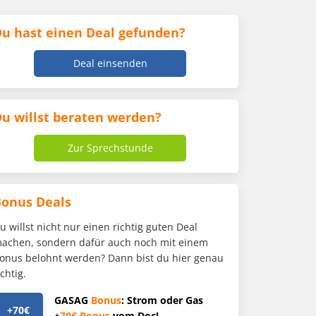
u hast einen Deal gefunden?
Deal einsenden
u willst beraten werden?
Zur Sprechstunde
Bonus Deals
u willst nicht nur einen richtig guten Deal
achen, sondern dafür auch noch mit einem
onus belohnt werden? Dann bist du hier genau
ichtig.
GASAG
Bonus
: Strom oder Gas
+70€
+
70€
Bonus
vom Doc!