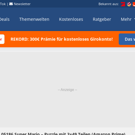
kTok
|
Newsletter
Bekannt aus:
Deals
Themenwelten
Kostenloses
Ratgeber
Mehr
REKORD: 300€ Prämie für kostenloses Girokonto!
Das w
 05186 Super Mario – Puzzle mit 3×49 Teilen (Amazon Prime)