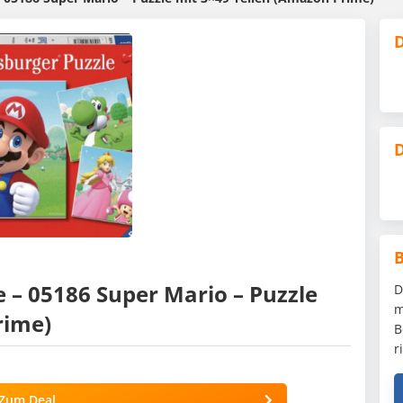
D
D
 – 05186 Super Mario – Puzzle
D
m
rime)
B
r
Zum Deal