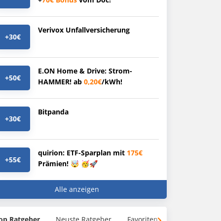
Verivox Unfallversicherung
+30€
E.ON Home & Drive: Strom-
+50€
HAMMER! ab
0,20€
/kWh!
Bitpanda
+30€
quirion: ETF-Sparplan mit
175€
+55€
Prämien! 🤯 🥳🚀
Alle anzeigen
op Ratgeber
Neuste Ratgeber
Favoriten