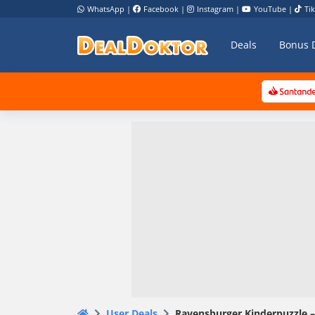
WhatsApp
|
Facebook
|
Instagram
|
YouTube
|
Ti
Deals
Bonus 
User Deals
Ravensburger Kinderpuzzle –