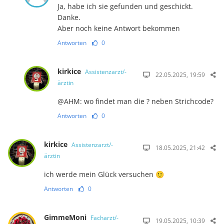
Ja, habe ich sie gefunden und geschickt.
Danke.
Aber noch keine Antwort bekommen
Antworten
0
kirkice
Assistenzarzt/-
22.05.2025, 19:59
ärztin
@AHM: wo findet man die ? neben Strichcode?
Antworten
0
kirkice
Assistenzarzt/-
18.05.2025, 21:42
ärztin
ich werde mein Glück versuchen 🙂
Antworten
0
GimmeMoni
Facharzt/-
19.05.2025, 10:39