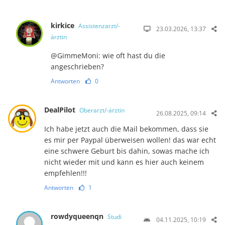
kirkice
Assistenzarzt/-
23.03.2026, 13:37
ärztin
@GimmeMoni: wie oft hast du die
angeschrieben?
Antworten
0
DealPilot
Oberarzt/-ärztin
26.08.2025, 09:14
Ich habe jetzt auch die Mail bekommen, dass sie
es mir per Paypal überweisen wollen! das war echt
eine schwere Geburt bis dahin, sowas mache ich
nicht wieder mit und kann es hier auch keinem
empfehlen!!!
Antworten
1
rowdyqueenqn
Studi
04.11.2025, 10:19