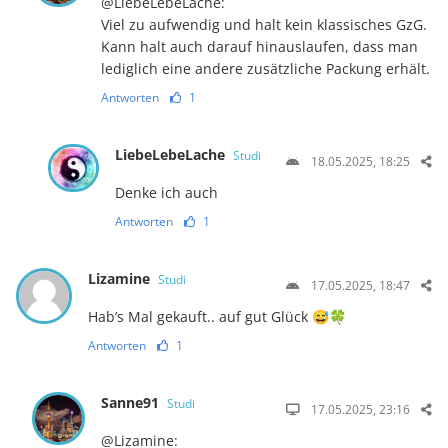
@LiebeLebeLache:
Viel zu aufwendig und halt kein klassisches GzG.
Kann halt auch darauf hinauslaufen, dass man
lediglich eine andere zusätzliche Packung erhält.
Antworten
1
LiebeLebeLache
Studi
18.05.2025, 18:25
Denke ich auch
Antworten
1
Lizamine
Studi
17.05.2025, 18:47
Hab’s Mal gekauft.. auf gut Glück 😅🍀
Antworten
1
Sanne91
Studi
17.05.2025, 23:16
@Lizamine: