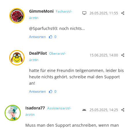
GimmeMoni
Facharzt/-
26.05.2025, 11:55
ärztin
@Sparfuchs93: noch nichts…
Antworten
0
DealPilot
Oberarzt/-
15.06.2025, 14:00
ärztin
hatte für eine Freundin teilgenommen, leider bis
heute nichts gehört. schreibe mal den Support
an!
Antworten
0
Isadora77
Assistenzarzt/-
25.05.2025, 14:25
ärztin
Muss man den Support anschreiben, wenn man