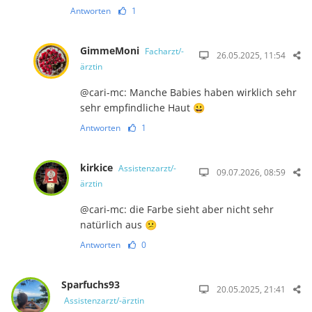
Antworten
1
GimmeMoni
Facharzt/-
26.05.2025, 11:54
ärztin
@cari-mc: Manche Babies haben wirklich sehr
sehr empfindliche Haut 😀
Antworten
1
kirkice
Assistenzarzt/-
09.07.2026, 08:59
ärztin
@cari-mc: die Farbe sieht aber nicht sehr
natürlich aus 😕
Antworten
0
Sparfuchs93
20.05.2025, 21:41
Assistenzarzt/-ärztin