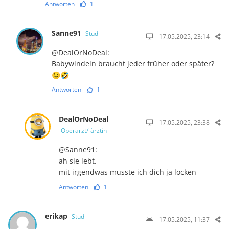
Antworten
1
Sanne91
Studi
17.05.2025, 23:14
@DealOrNoDeal:
Babywindeln braucht jeder früher oder später?
😉🤣
Antworten
1
DealOrNoDeal
17.05.2025, 23:38
Oberarzt/-ärztin
@Sanne91:
ah sie lebt.
mit irgendwas musste ich dich ja locken
Antworten
1
erikap
Studi
17.05.2025, 11:37