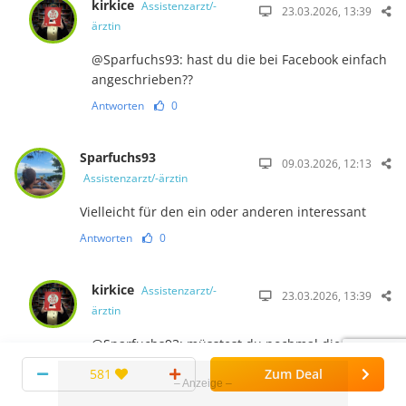
kirkice
Assistenzarzt/-
23.03.2026, 13:39
ärztin
@Sparfuchs93: hast du die bei Facebook einfach
angeschrieben??
Antworten
0
Sparfuchs93
09.03.2026, 12:13
Assistenzarzt/-ärztin
Vielleicht für den ein oder anderen interessant
Antworten
0
kirkice
Assistenzarzt/-
23.03.2026, 13:39
ärztin
@Sparfuchs93: müsstest du nochmal die
Rechnung und oder Bilder hinschicken.??
581
Zum Deal
Antworten
0