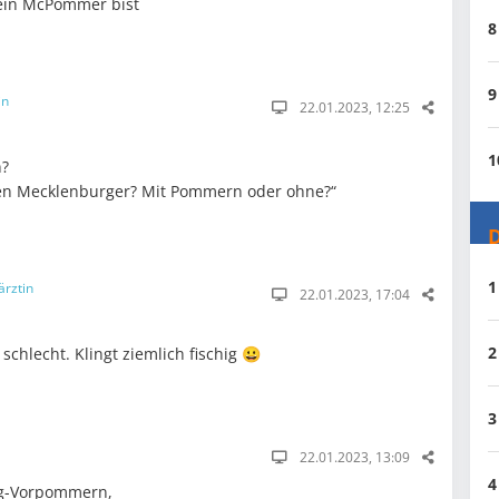
ein McPommer bist
8
9
in
22.01.2023, 12:25
1
n?
en Mecklenburger? Mit Pommern oder ohne?“
D
1
ärztin
22.01.2023, 17:04
2
 schlecht. Klingt ziemlich fischig 😀
3
22.01.2023, 13:09
4
rg-Vorpommern,