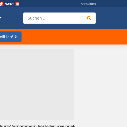
Anmelden
ill ich!
nburg-Vorpommern bestellen -regional-