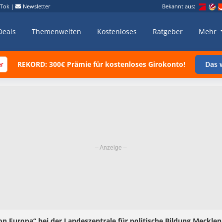
kTok
|
Newsletter
Bekannt aus:
Deals
Themenwelten
Kostenloses
Ratgeber
Mehr
REKORD: 300€ Prämie für kostenloses Girokonto!
Das w
 Europa“ bei der Landeszentrale für politische Bildung Meckle