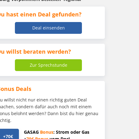
u hast einen Deal gefunden?
Deal einsenden
u willst beraten werden?
Zur Sprechstunde
Bonus Deals
u willst nicht nur einen richtig guten Deal
achen, sondern dafür auch noch mit einem
onus belohnt werden? Dann bist du hier genau
ichtig.
GASAG
Bonus
: Strom oder Gas
+70€
+
70€
Bonus
vom Doc!