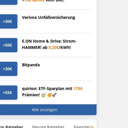
Verivox Unfallversicherung
+30€
E.ON Home & Drive: Strom-
+50€
HAMMER! ab
0,20€
/kWh!
Bitpanda
+30€
quirion: ETF-Sparplan mit
175€
+55€
Prämien! 🤯 🥳🚀
Alle anzeigen
op Ratgeber
Neuste Ratgeber
Favoriten