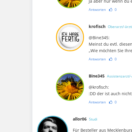
Ja aber nur wenn du 
Antworten
0
krofisch
Oberarzt/-ärzt
@Bine345:
Meinst du evtl. diese
„Wie möchten Sie Ihr
Antworten
0
Bine345
Assistenzarzt/-
@krofisch:
:DD der ist auch nicht
Antworten
0
allor06
Studi
Für Besteller aus Mecklenbu