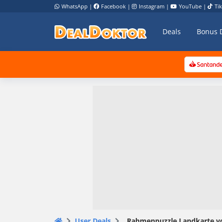
WhatsApp
|
Facebook
|
Instagram
|
YouTube
|
Ti
Deals
Bonus 
User Deals
„Rahmenpuzzle Landkarte von