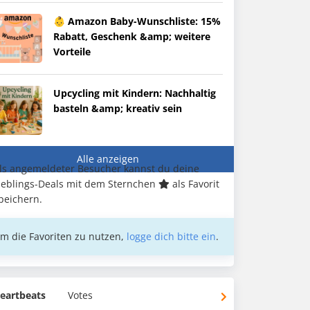
👶 Amazon Baby-Wunschliste: 15%
Rabatt, Geschenk &amp; weitere
Vorteile
Upcycling mit Kindern: Nachhaltig
basteln &amp; kreativ sein
Alle anzeigen
ls angemeldeter Besucher kannst du deine
ieblings-Deals mit dem Sternchen
als Favorit
peichern.
m die Favoriten zu nutzen,
logge dich bitte ein
.
eartbeats
Votes