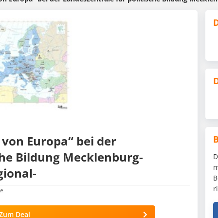
D
D
von Europa“ bei der
che Bildung Mecklenburg-
D
m
ional-
B
r
e
Zum Deal