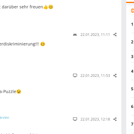
t darüber sehr freuen👍😊
D
1
22.01.2023, 11:11
2
rdiskriminierung!!! 🥴
3
4
22.01.2023, 11:53
5
pa-Puzzle😉
6
ärztin
22.01.2023, 12:18
7