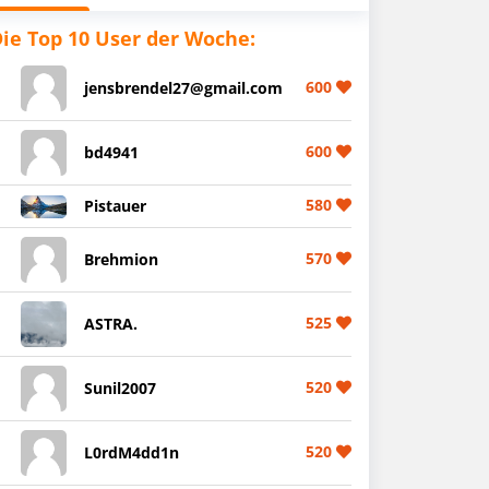
ie Top 10 User der Woche:
600
jensbrendel27@gmail.com
600
bd4941
580
Pistauer
570
Brehmion
525
ASTRA.
520
Sunil2007
520
L0rdM4dd1n