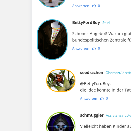
Antworten
0
BettyFordBoy
Studi
Schönes Angebot! Warum gibt
bundespolitischen Zentrale f
Antworten
0
seedrachen
Oberarzt/-ärzti
@BettyFordBoy:
die Idee könnte in der Ta
Antworten
0
schmuggler
Assistenzarzt/-
Vielleicht haben Kinder