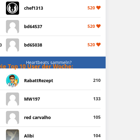
520
chef1313
520
bd64537
520
0
bd65038
Heartbeats sammeln?
ie Top 10 User der Woche:
210
RabattRezept
133
MW197
105
red carvalho
104
Alibi