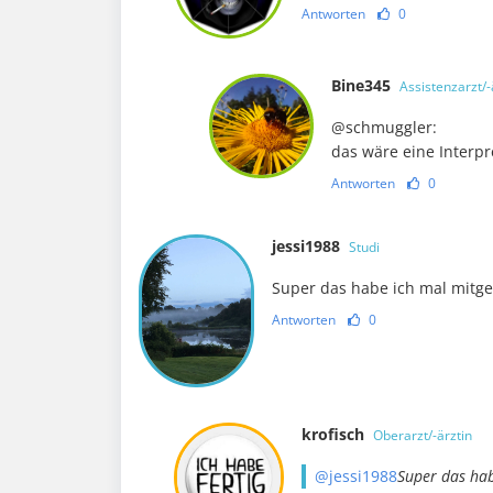
Antworten
0
Bine345
Assistenzarzt/-
@schmuggler:
das wäre eine Interpr
Antworten
0
jessi1988
Studi
Super das habe ich mal mitg
Antworten
0
krofisch
Oberarzt/-ärztin
@jessi1988
Super das ha