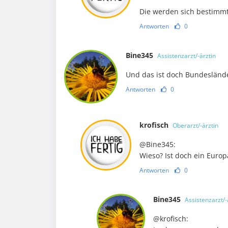
Die werden sich bestimm
Antworten
0
Bine345
Assistenzarzt/-ärztin
Und das ist doch Bundeslände
Antworten
0
krofisch
Oberarzt/-ärztin
@Bine345:
Wieso? Ist doch ein Euro
Antworten
0
Bine345
Assistenzarzt/-
@krofisch: