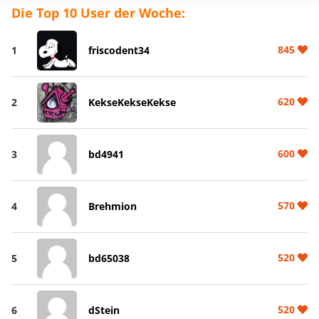
Die Top 10 User der Woche:
845
1
friscodent34
620
2
KekseKekseKekse
600
3
bd4941
570
4
Brehmion
520
5
bd65038
520
6
dStein