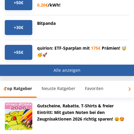
+50€
0,20€
/kWh!
Bitpanda
+30€
quirion: ETF-Sparplan mit
175€
Prämien! 🤯
+55€
🥳🚀
Alle anzeigen
Top Ratgeber
Neuste Ratgeber
Favoriten
Gutscheine, Rabatte, T-Shirts & freier
Eintritt: Mit guten Noten bei den
Zeugnisaktionen 2026 richtig sparen! 😀🤩