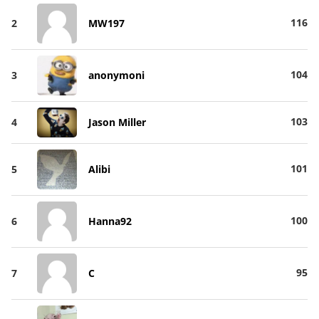
116
2
MW197
104
3
anonymoni
103
4
Jason Miller
101
5
Alibi
100
6
Hanna92
95
7
C