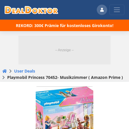
REKORD: 300€ Prämie für kostenloses Girokonto!
User Deals
Playmobil Princess 70452- Musikzimmer ( Amazon Prime )