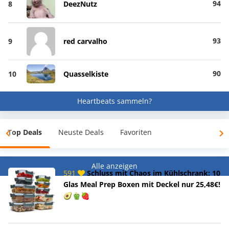
94
8
DeezNutz
93
9
red carvalho
90
10
Quasselkiste
Heartbeats sammeln?
Top Deals
Neuste Deals
Favoriten
Alle anzeigen
591
Schluss mit Chaos im Kühlschrank: 10
Glas Meal Prep Boxen mit Deckel nur 25,48€!
🥑🫑🍓