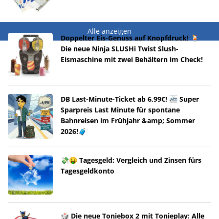
Alle anzeigen
Doppelter Eis-Genuss auf Knopfdruck! 🍹
Die neue Ninja SLUSHi Twist Slush-
Eismaschine mit zwei Behältern im Check!
DB Last-Minute-Ticket ab 6,99€! 🚈 Super
Sparpreis Last Minute für spontane
Bahnreisen im Frühjahr &amp; Sommer
2026!🧳
💸🤑 Tagesgeld: Vergleich und Zinsen fürs
Tagesgeldkonto
🎲 Die neue Toniebox 2 mit Tonieplay: Alle