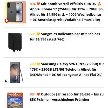
894
Mit Kombivorteil effektiv GRATIS 🔥
Apple iPhone 17 (256GB) für 199€ + 70GB 5G
Allnet für 34,99€ mtl. + 100€ Wechselbonus
+ 0€ Anschlusspreis (Vodafone Smart Lite)
691
Songmics Rollcontainer mit Schloss
für 56,99€ (statt 76€)
480
Samsung Galaxy S26 Ultra (256GB) für
179€ + 250GB LTE/5G Telekom Allnet für
34€/Monat + 0€ AG (congstar Allnet Flat XL)
884
Outdoor Jahresabo für 99,65€ + bis zu
85€ Prämie – verschiedene Prämien