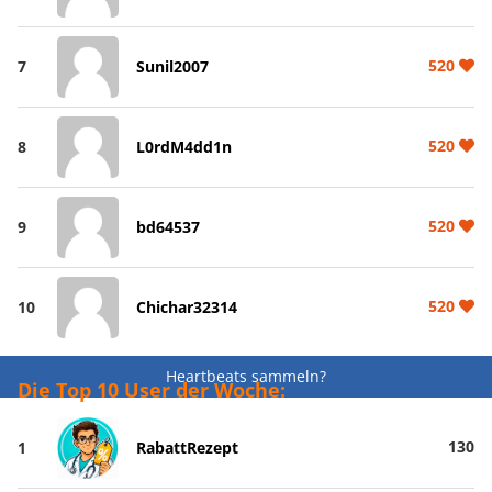
520
7
Sunil2007
520
8
L0rdM4dd1n
520
9
bd64537
520
10
Chichar32314
Heartbeats sammeln?
Die Top 10 User der Woche:
130
1
RabattRezept