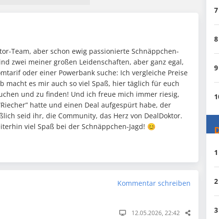
7
8
oktor-Team, aber schon ewig passionierte Schnäppchen-
ind zwei meiner großen Leidenschaften, aber ganz egal,
9
mtarif oder einer Powerbank suche: Ich vergleiche Preise
 macht es mir auch so viel Spaß, hier täglich für euch
chen und zu finden! Und ich freue mich immer riesig,
1
“Riecher” hatte und einen Deal aufgespürt habe, der
eßlich seid ihr, die Community, das Herz von DealDoktor.
eiterhin viel Spaß bei der Schnäppchen-Jagd! 😊
D
1
2
Kommentar schreiben
3
12.05.2026, 22:42