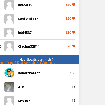
520
bd65038
520
L0rdM4dd1n
520
bd64537
520
0
Chichar32314
Heartbeats sammeln?
ie Top 10 User der Woche:
139
RabattRezept
118
Alibi
113
MW197