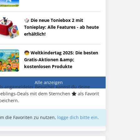
🎲 Die neue Toniebox 2 mit
Tonieplay: Alle Features - ab heute
erhältlich!
🧒 Weltkindertag 2025: Die besten
Gratis-Aktionen &amp;
kostenlosen Produkte
Alle anzeigen
ls angemeldeter Besucher kannst du deine
ieblings-Deals mit dem Sternchen
als Favorit
peichern.
m die Favoriten zu nutzen,
logge dich bitte ein
.