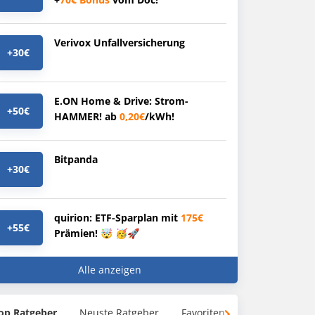
Verivox Unfallversicherung
+30€
E.ON Home & Drive: Strom-
+50€
HAMMER! ab
0,20€
/kWh!
Bitpanda
+30€
quirion: ETF-Sparplan mit
175€
+55€
Prämien! 🤯 🥳🚀
Alle anzeigen
op Ratgeber
Neuste Ratgeber
Favoriten