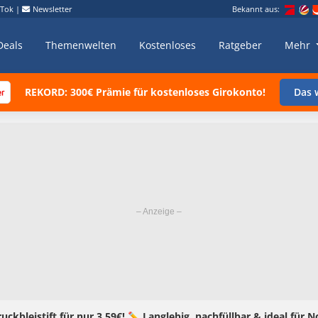
kTok
|
Newsletter
Bekannt aus:
Deals
Themenwelten
Kostenloses
Ratgeber
Mehr
REKORD: 300€ Prämie für kostenloses Girokonto!
Das w
uckbleistift für nur 3,59€! ✏️ Langlebig, nachfüllbar & ideal für