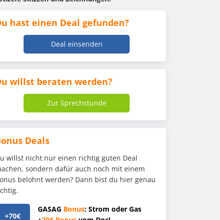
u hast einen Deal gefunden?
Deal einsenden
u willst beraten werden?
Zur Sprechstunde
Bonus Deals
u willst nicht nur einen richtig guten Deal
achen, sondern dafür auch noch mit einem
onus belohnt werden? Dann bist du hier genau
ichtig.
GASAG
Bonus
: Strom oder Gas
+70€
+
70€
Bonus
vom Doc!