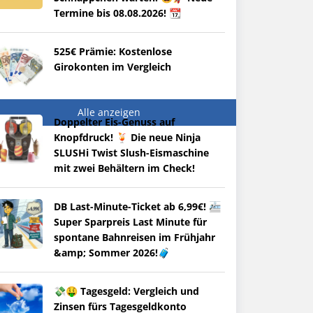
Termine bis 08.08.2026! 📆
525€ Prämie: Kostenlose
Girokonten im Vergleich
Alle anzeigen
Doppelter Eis-Genuss auf
Knopfdruck! 🍹 Die neue Ninja
SLUSHi Twist Slush-Eismaschine
mit zwei Behältern im Check!
DB Last-Minute-Ticket ab 6,99€! 🚈
Super Sparpreis Last Minute für
spontane Bahnreisen im Frühjahr
&amp; Sommer 2026!🧳
💸🤑 Tagesgeld: Vergleich und
Zinsen fürs Tagesgeldkonto