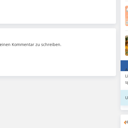
einen Kommentar zu schreiben.
A
L
s
U
H