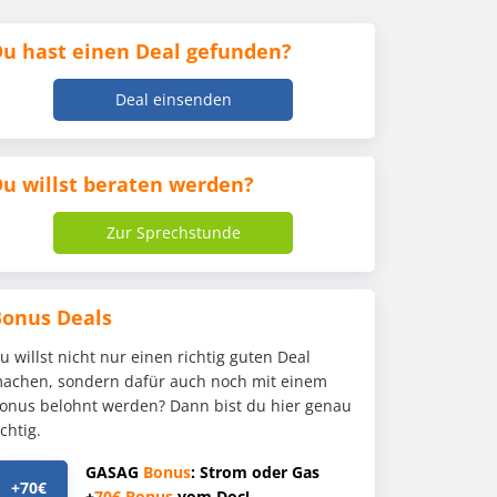
u hast einen Deal gefunden?
Deal einsenden
u willst beraten werden?
Zur Sprechstunde
Bonus Deals
u willst nicht nur einen richtig guten Deal
achen, sondern dafür auch noch mit einem
onus belohnt werden? Dann bist du hier genau
ichtig.
GASAG
Bonus
: Strom oder Gas
+70€
+
70€
Bonus
vom Doc!