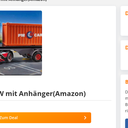
D
D
KW mit Anhänger(Amazon)
D
m
B
r
Zum Deal