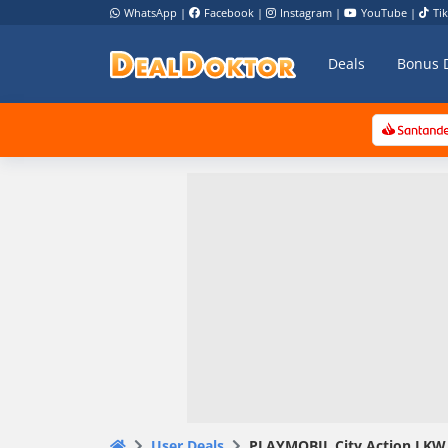
WhatsApp
|
Facebook
|
Instagram
|
YouTube
|
Ti
Deals
Bonus 
User Deals
PLAYMOBIL City Action LKW