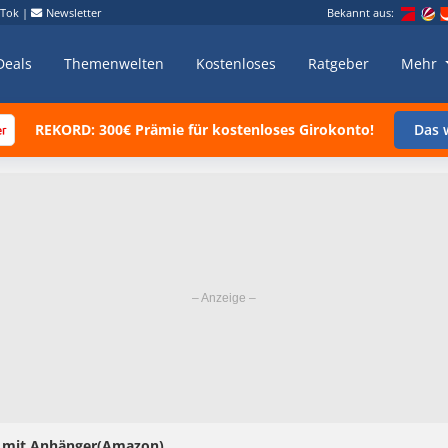
kTok
|
Newsletter
Bekannt aus:
Deals
Themenwelten
Kostenloses
Ratgeber
Mehr
REKORD: 300€ Prämie für kostenloses Girokonto!
Das w
 mit Anhänger(Amazon)