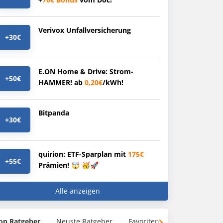
Verivox Unfallversicherung
+30€
E.ON Home & Drive: Strom-
+50€
HAMMER! ab
0,20€
/kWh!
Bitpanda
+30€
quirion: ETF-Sparplan mit
175€
+55€
Prämien! 🤯 🥳🚀
Alle anzeigen
op Ratgeber
Neuste Ratgeber
Favoriten