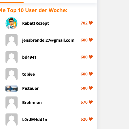
ie Top 10 User der Woche:
702
RabattRezept
600
jensbrendel27@gmail.com
600
bd4941
600
tobi66
580
Pistauer
570
Brehmion
520
L0rdM4dd1n