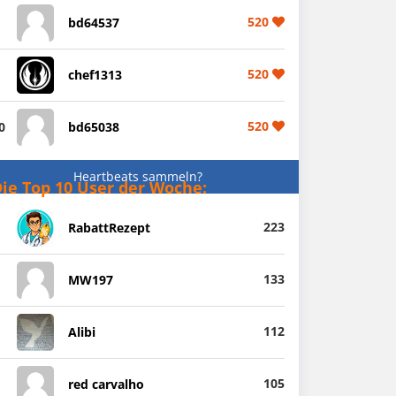
520
bd64537
520
chef1313
520
0
bd65038
Heartbeats sammeln?
ie Top 10 User der Woche:
223
RabattRezept
133
MW197
112
Alibi
105
red carvalho