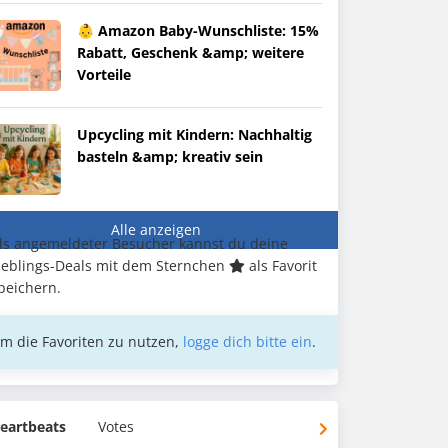
👶 Amazon Baby-Wunschliste: 15%
Rabatt, Geschenk &amp; weitere
Vorteile
Upcycling mit Kindern: Nachhaltig
basteln &amp; kreativ sein
Alle anzeigen
ls angemeldeter Besucher kannst du deine
ieblings-Deals mit dem Sternchen
als Favorit
peichern.
m die Favoriten zu nutzen,
logge dich bitte ein
.
eartbeats
Votes