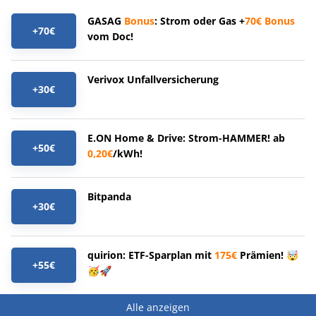
GASAG
Bonus
: Strom oder Gas +
70€
Bonus
+70€
vom Doc!
Verivox Unfallversicherung
+30€
E.ON Home & Drive: Strom-HAMMER! ab
+50€
0,20€
/kWh!
Bitpanda
+30€
quirion: ETF-Sparplan mit
175€
Prämien! 🤯
+55€
🥳🚀
Alle anzeigen