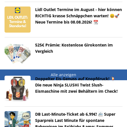
Lidl Outlet Termine im August - hier können
RICHTIG krasse Schnäppchen warten! 😀🚀
Neue Termine bis 08.08.2026! 📆
525€ Prämie: Kostenlose Girokonten im
Vergleich
Alle anzeigen
Doppelter Eis-Genuss auf Knopfdruck! 🍹
Die neue Ninja SLUSHi Twist Slush-
Eismaschine mit zwei Behältern im Check!
DB Last-Minute-Ticket ab 6,99€! 🚈 Super
Sparpreis Last Minute für spontane
Bahnreisen im Frühjahr &amp; Sommer