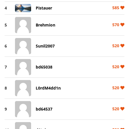
585
4
Pistauer
570
5
Brehmion
520
6
Sunil2007
520
7
bd65038
520
8
L0rdM4dd1n
520
9
bd64537