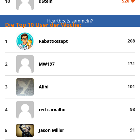
520
10
dStein
Heartbeats sammeln?
Die Top 10 User der Woche:
208
1
RabattRezept
131
2
MW197
101
3
Alibi
98
4
red carvalho
91
5
Jason Miller