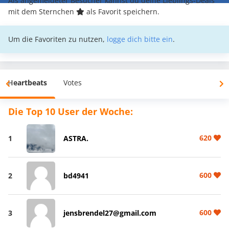
Als angemeldeter Besucher kannst du deine Lieblings-Deals
mit dem Sternchen
als Favorit speichern.
Um die Favoriten zu nutzen,
logge dich bitte ein
.
Heartbeats
Votes
Die Top 10 User der Woche:
620
1
ASTRA.
600
2
bd4941
600
3
jensbrendel27@gmail.com