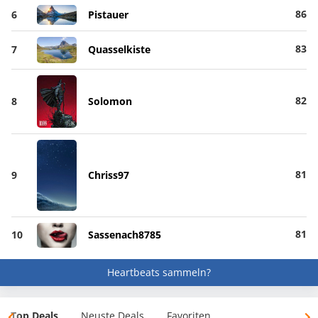
86
6
Pistauer
83
7
Quasselkiste
82
8
Solomon
81
9
Chriss97
81
10
Sassenach8785
Heartbeats sammeln?
Top Deals
Neuste Deals
Favoriten