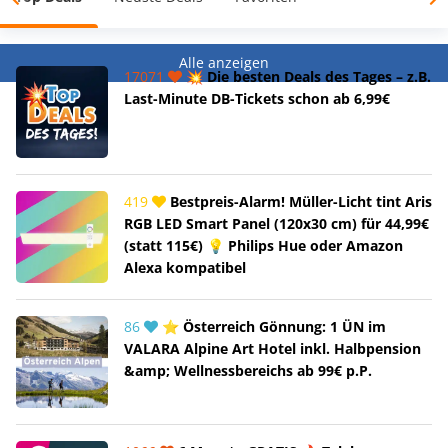
Alle anzeigen
17071
💥 Die besten Deals des Tages – z.B.
Last-Minute DB-Tickets schon ab 6,99€
419
Bestpreis-Alarm! Müller-Licht tint Aris
RGB LED Smart Panel (120x30 cm) für 44,99€
(statt 115€) 💡 Philips Hue oder Amazon
Alexa kompatibel
86
⭐ Österreich Gönnung: 1 ÜN im
VALARA Alpine Art Hotel inkl. Halbpension
&amp; Wellnessbereichs ab 99€ p.P.