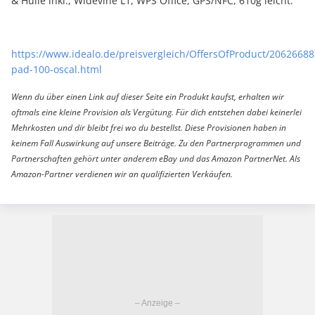
& Hülle inkl., Widevine L1, WPS Office, GPS/NFC, 610g leicht.
https://www.idealo.de/preisvergleich/OffersOfProduct/20626688
pad-100-oscal.html
Wenn du über einen Link auf dieser Seite ein Produkt kaufst, erhalten wir
oftmals eine kleine Provision als Vergütung. Für dich entstehen dabei keinerlei
Mehrkosten und dir bleibt frei wo du bestellst. Diese Provisionen haben in
keinem Fall Auswirkung auf unsere Beiträge. Zu den Partnerprogrammen und
Partnerschaften gehört unter anderem eBay und das Amazon PartnerNet. Als
Amazon-Partner verdienen wir an qualifizierten Verkäufen.