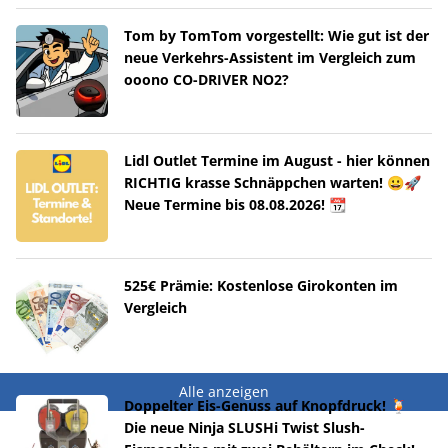
Tom by TomTom vorgestellt: Wie gut ist der
neue Verkehrs-Assistent im Vergleich zum
ooono CO-DRIVER NO2?
Lidl Outlet Termine im August - hier können
RICHTIG krasse Schnäppchen warten! 😀🚀
Neue Termine bis 08.08.2026! 📆
525€ Prämie: Kostenlose Girokonten im
Vergleich
Alle anzeigen
Doppelter Eis-Genuss auf Knopfdruck! 🍹
Die neue Ninja SLUSHi Twist Slush-