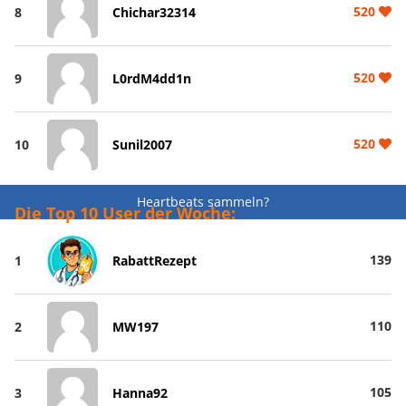
520
8
Chichar32314
520
9
L0rdM4dd1n
520
10
Sunil2007
Heartbeats sammeln?
Die Top 10 User der Woche:
139
1
RabattRezept
110
2
MW197
105
3
Hanna92