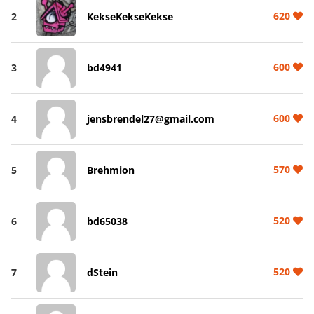
620
2
KekseKekseKekse
600
3
bd4941
600
4
jensbrendel27@gmail.com
570
5
Brehmion
520
6
bd65038
520
7
dStein