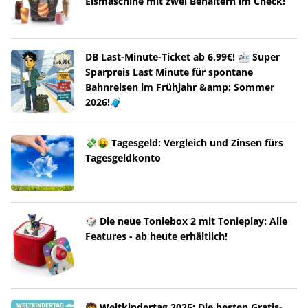
Eismaschine mit zwei Behältern im Check!
DB Last-Minute-Ticket ab 6,99€! 🚈 Super
Sparpreis Last Minute für spontane
Bahnreisen im Frühjahr &amp; Sommer
2026!🧳
💸🤑 Tagesgeld: Vergleich und Zinsen fürs
Tagesgeldkonto
🎲 Die neue Toniebox 2 mit Tonieplay: Alle
Features - ab heute erhältlich!
🧒 Weltkindertag 2025: Die besten Gratis-