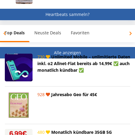
Heartbeats sammeln?
Top Deals
Neuste Deals
Favoriten
Alle anzeigen
730
Unlimited Mobile – unlimitierte Daten
inkl. o2 Allnet-Flat bereits ab 14,99€ ✅ auch
monatlich kündbar ✅
928
Jahresabo Geo für 45€
480
Monatlich kündbare 35GB 5G