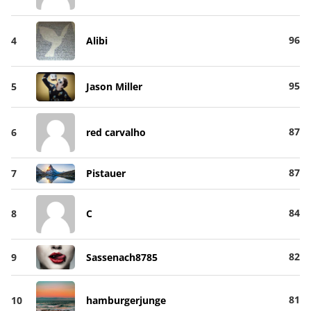
96
4
Alibi
95
5
Jason Miller
87
6
red carvalho
87
7
Pistauer
84
8
C
82
9
Sassenach8785
81
10
hamburgerjunge