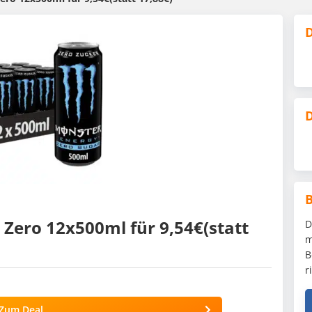
D
D
Zero 12x500ml für 9,54€(statt
D
m
B
r
Zum Deal