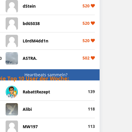
520
dStein
520
bd65038
520
L0rdM4dd1n
502
0
ASTRA.
Heartbeats sammeln?
ie Top 10 User der Woche:
139
RabattRezept
118
Alibi
113
MW197