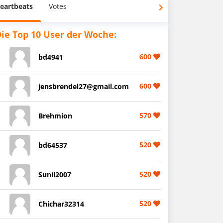
eartbeats
Votes
ie Top 10 User der Woche:
600
bd4941
600
jensbrendel27@gmail.com
570
Brehmion
520
bd64537
520
Sunil2007
520
Chichar32314