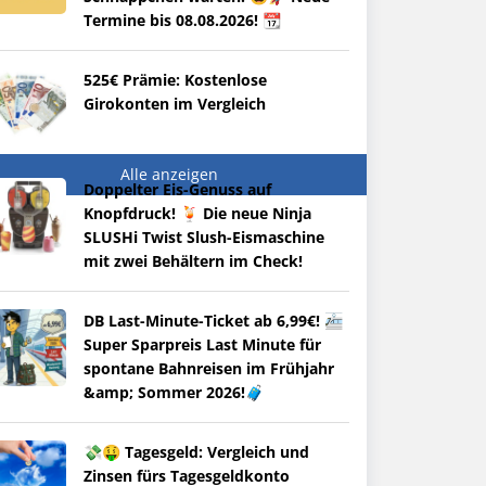
Termine bis 08.08.2026! 📆
525€ Prämie: Kostenlose
Girokonten im Vergleich
Alle anzeigen
Doppelter Eis-Genuss auf
Knopfdruck! 🍹 Die neue Ninja
SLUSHi Twist Slush-Eismaschine
mit zwei Behältern im Check!
DB Last-Minute-Ticket ab 6,99€! 🚈
Super Sparpreis Last Minute für
spontane Bahnreisen im Frühjahr
&amp; Sommer 2026!🧳
💸🤑 Tagesgeld: Vergleich und
Zinsen fürs Tagesgeldkonto