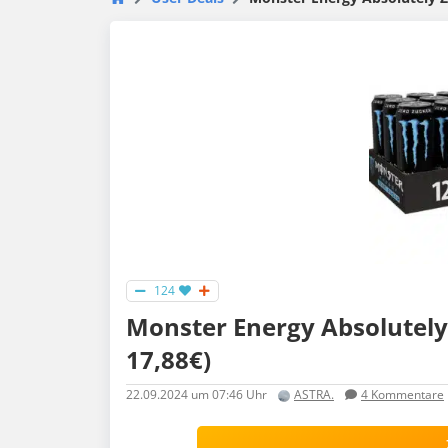
124
Monster Energy Absolutely 
17,88€)
22.09.2024
um 07:46 Uhr
ASTRA.
4
Kommentare