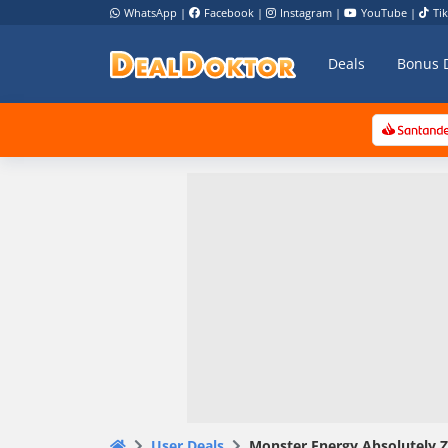
WhatsApp
|
Facebook
|
Instagram
|
YouTube
|
Ti
Deals
Bonus 
User Deals
Monster Energy Absolutely Ze