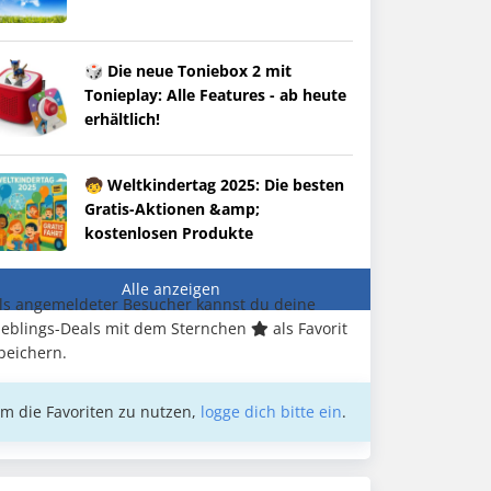
🎲 Die neue Toniebox 2 mit
Tonieplay: Alle Features - ab heute
erhältlich!
🧒 Weltkindertag 2025: Die besten
Gratis-Aktionen &amp;
kostenlosen Produkte
Alle anzeigen
ls angemeldeter Besucher kannst du deine
ieblings-Deals mit dem Sternchen
als Favorit
peichern.
m die Favoriten zu nutzen,
logge dich bitte ein
.