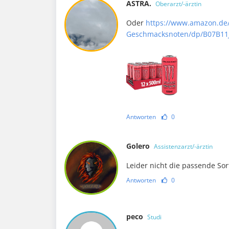
ASTRA.
Oberarzt/-ärztin
Oder
https://www.amazon.de/
Geschmacksnoten/dp/B07B11
Antworten
0
Golero
Assistenzarzt/-ärztin
Leider nicht die passende So
Antworten
0
peco
Studi