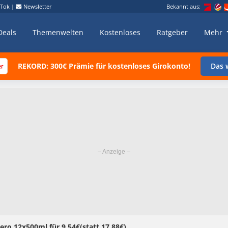
kTok
|
Newsletter
Bekannt aus:
Deals
Themenwelten
Kostenloses
Ratgeber
Mehr
REKORD: 300€ Prämie für kostenloses Girokonto!
Das w
ro 12x500ml für 9,54€(statt 17,88€)