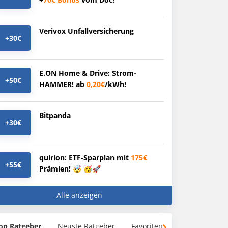
Verivox Unfallversicherung
+30€
E.ON Home & Drive: Strom-
+50€
HAMMER! ab
0,20€
/kWh!
Bitpanda
+30€
quirion: ETF-Sparplan mit
175€
+55€
Prämien! 🤯 🥳🚀
Alle anzeigen
op Ratgeber
Neuste Ratgeber
Favoriten