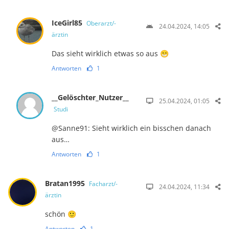
IceGirl85
Oberarzt/-
24.04.2024, 14:05
ärztin
Das sieht wirklich etwas so aus 😁
Antworten
1
__Gelöschter_Nutzer__
25.04.2024, 01:05
Studi
@Sanne91: Sieht wirklich ein bisschen danach
aus…
Antworten
1
Bratan1995
Facharzt/-
24.04.2024, 11:34
ärztin
schön 🙂
Antworten
1