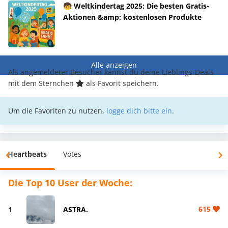
🧒 Weltkindertag 2025: Die besten Gratis-
Aktionen &amp; kostenlosen Produkte
Alle anzeigen
Als angemeldeter Besucher kannst du deine Lieblings-Deals
mit dem Sternchen
als Favorit speichern.
Um die Favoriten zu nutzen,
logge dich bitte ein
.
Heartbeats
Votes
Die Top 10 User der Woche:
615
1
ASTRA.