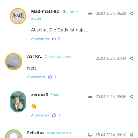
Mad-matt-82
Oberarzt/-
26.04.2024, 06:28
ärztin
Absolut. Die Optik ist naja…
Antworten
0
ASTRA.
Oberarzt/-ärztin
25.04.2024, 07:44
Nett
Antworten
1
xeroxx3
Studi
25.04.2024, 09:36
😘
Antworten
1
Felicitas
Assistenzarzt/-
25.04.2024, 09:10