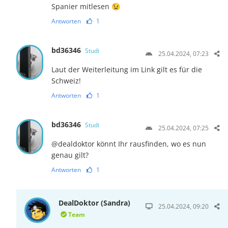
Spanier mitlesen 😉
Antworten
1
bd36346
Studi
25.04.2024, 07:23
Laut der Weiterleitung im Link gilt es für die
Schweiz!
Antworten
1
bd36346
Studi
25.04.2024, 07:25
@dealdoktor könnt Ihr rausfinden, wo es nun
genau gilt?
Antworten
1
DealDoktor (Sandra)
25.04.2024, 09:20
Team