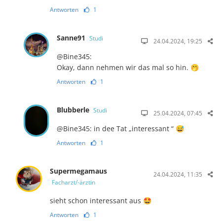
Antworten
1
Sanne91
Studi
24.04.2024, 19:25
@Bine345:
Okay, dann nehmen wir das mal so hin. 🤭
Antworten
1
Blubberle
Studi
25.04.2024, 07:45
@Bine345: in dee Tat „interessant “ 😅
Antworten
1
Supermegamaus
24.04.2024, 11:35
Facharzt/-ärztin
sieht schon interessant aus 🤩
Antworten
1