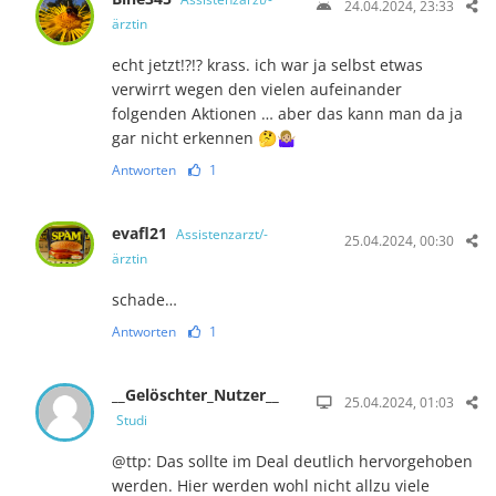
24.04.2024, 23:33
ärztin
echt jetzt!?!? krass. ich war ja selbst etwas
verwirrt wegen den vielen aufeinander
folgenden Aktionen … aber das kann man da ja
gar nicht erkennen 🤔🤷🏼‍♀️
Antworten
1
evafl21
Assistenzarzt/-
25.04.2024, 00:30
ärztin
schade…
Antworten
1
__Gelöschter_Nutzer__
25.04.2024, 01:03
Studi
@ttp: Das sollte im Deal deutlich hervorgehoben
werden. Hier werden wohl nicht allzu viele