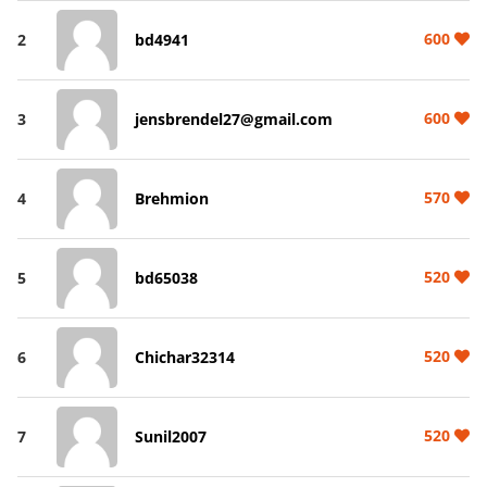
600
2
bd4941
600
3
jensbrendel27@gmail.com
570
4
Brehmion
520
5
bd65038
520
6
Chichar32314
520
7
Sunil2007