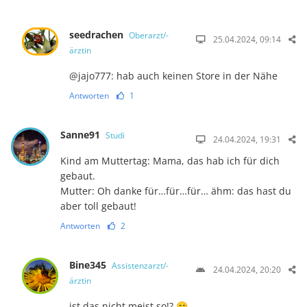
seedrachen
Oberarzt/-
25.04.2024, 09:14
ärztin
@jajo777: hab auch keinen Store in der Nähe
Antworten
1
Sanne91
Studi
24.04.2024, 19:31
Kind am Muttertag: Mama, das hab ich für dich
gebaut.
Mutter: Oh danke für…für…für… ähm: das hast du
aber toll gebaut!
Antworten
2
Bine345
Assistenzarzt/-
24.04.2024, 20:20
ärztin
ist das nicht meist so!? 😄