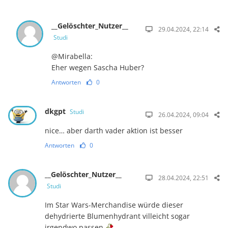
__Gelöschter_Nutzer__
29.04.2024, 22:14
Studi
@Mirabella:
Eher wegen Sascha Huber?
Antworten
0
dkgpt
Studi
26.04.2024, 09:04
nice… aber darth vader aktion ist besser
Antworten
0
__Gelöschter_Nutzer__
28.04.2024, 22:51
Studi
Im Star Wars-Merchandise würde dieser
dehydrierte Blumenhydrant villeicht sogar
irgendwo passen.🥀