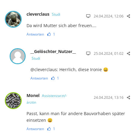
cleverclaus
Studi
24.04.2024, 12:06
Da wird Mutter sich aber freuen….
Antworten
1
__Gelöschter_Nutzer__
25.04.2024, 01:02
Studi
@cleverclaus: Herrlich, diese Ironie 😀
Antworten
1
Monel
Assistenzarzt/-
24.04.2024, 13:16
ärztin
Passt, kann man für andere Bauvorhaben später
einsetzen 😄
Antworten
1