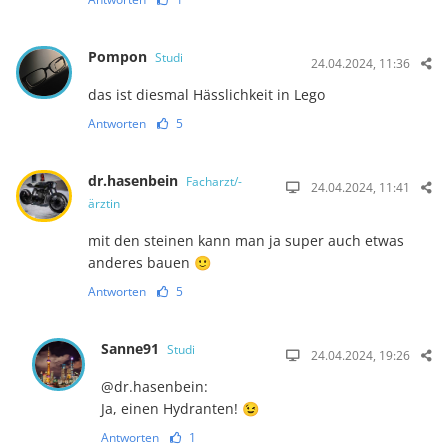
Pompon
Studi
24.04.2024, 11:36
das ist diesmal Hässlichkeit in Lego
Antworten
5
dr.hasenbein
Facharzt/-
24.04.2024, 11:41
ärztin
mit den steinen kann man ja super auch etwas
anderes bauen 🙂
Antworten
5
Sanne91
Studi
24.04.2024, 19:26
@dr.hasenbein:
Ja, einen Hydranten! 😉
Antworten
1