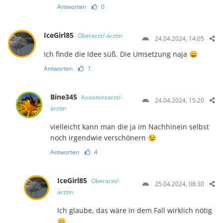
Antworten
0
IceGirl85
Oberarzt/-ärztin
24.04.2024, 14:05
Ich finde die Idee süß. Die Umsetzung naja 😄
Antworten
1
Bine345
Assistenzarzt/-
24.04.2024, 15:20
ärztin
vielleicht kann man die ja im Nachhinein selbst
noch irgendwie verschönern 😉
Antworten
4
IceGirl85
Oberarzt/-
25.04.2024, 08:30
ärztin
Ich glaube, das wäre in dem Fall wirklich nötig
😄