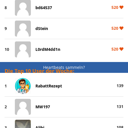
520
8
bd64537
520
9
dStein
520
10
L0rdM4dd1n
Heartbeats sammeln?
Die Top 10 User der Woche:
139
1
RabattRezept
131
2
MW197
108
3
Alibi