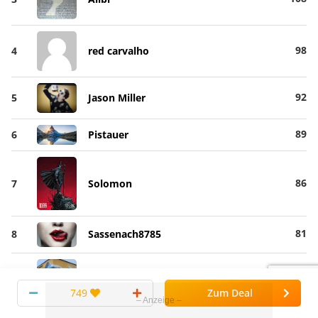
98
4
red carvalho
92
5
Jason Miller
89
6
Pistauer
86
7
Solomon
81
8
Sassenach8785
749
Zum Deal
80
9
Aurellia