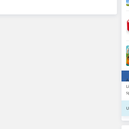
A
L
s
U