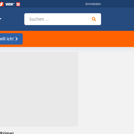
Anmelden
ill ich!
Prime)