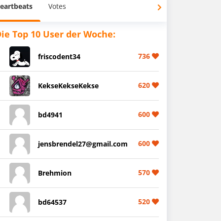
eartbeats
Votes
ie Top 10 User der Woche:
736
friscodent34
620
KekseKekseKekse
600
bd4941
600
jensbrendel27@gmail.com
570
Brehmion
520
bd64537