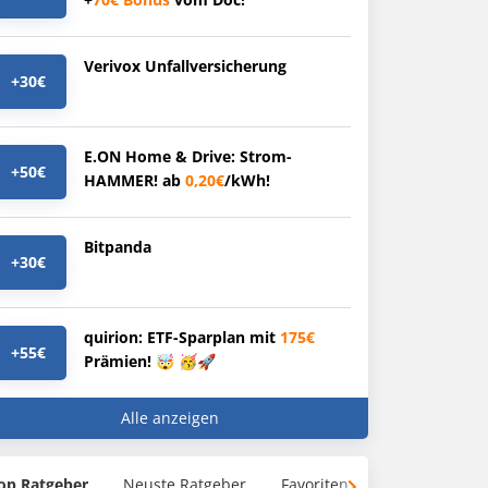
Verivox Unfallversicherung
+30€
E.ON Home & Drive: Strom-
+50€
HAMMER! ab
0,20€
/kWh!
Bitpanda
+30€
quirion: ETF-Sparplan mit
175€
+55€
Prämien! 🤯 🥳🚀
Alle anzeigen
op Ratgeber
Neuste Ratgeber
Favoriten