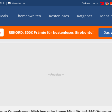
kTok
|
Newsletter
Bekannt aus:
Deals
Themenwelten
Kostenloses
Ratgeber
Mehr
REKORD: 300€ Prämie für kostenloses Girokonto!
Das w
om Copenhagen Mädchen oder Junge Mini für je 6,99€ (Amazon 