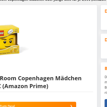
D
D
 Room Copenhagen Mädchen
D
m
9€ (Amazon Prime)
B
r
Zum Deal