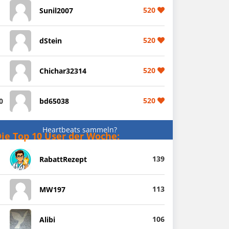
520
Sunil2007
520
dStein
520
Chichar32314
520
0
bd65038
Heartbeats sammeln?
ie Top 10 User der Woche:
139
RabattRezept
113
MW197
106
Alibi