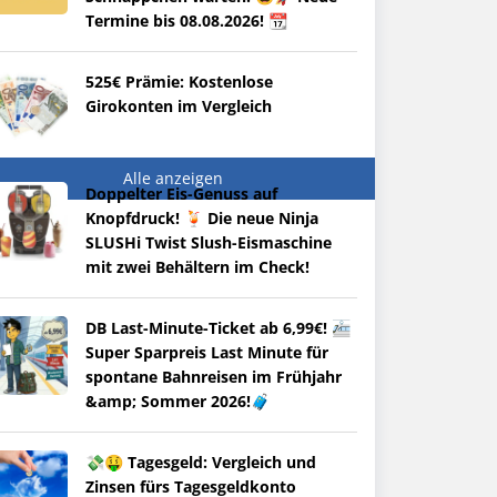
Termine bis 08.08.2026! 📆
525€ Prämie: Kostenlose
Girokonten im Vergleich
Alle anzeigen
Doppelter Eis-Genuss auf
Knopfdruck! 🍹 Die neue Ninja
SLUSHi Twist Slush-Eismaschine
mit zwei Behältern im Check!
DB Last-Minute-Ticket ab 6,99€! 🚈
Super Sparpreis Last Minute für
spontane Bahnreisen im Frühjahr
&amp; Sommer 2026!🧳
💸🤑 Tagesgeld: Vergleich und
Zinsen fürs Tagesgeldkonto