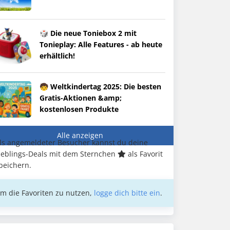
🎲 Die neue Toniebox 2 mit
Tonieplay: Alle Features - ab heute
erhältlich!
🧒 Weltkindertag 2025: Die besten
Gratis-Aktionen &amp;
kostenlosen Produkte
Alle anzeigen
ls angemeldeter Besucher kannst du deine
ieblings-Deals mit dem Sternchen
als Favorit
peichern.
m die Favoriten zu nutzen,
logge dich bitte ein
.