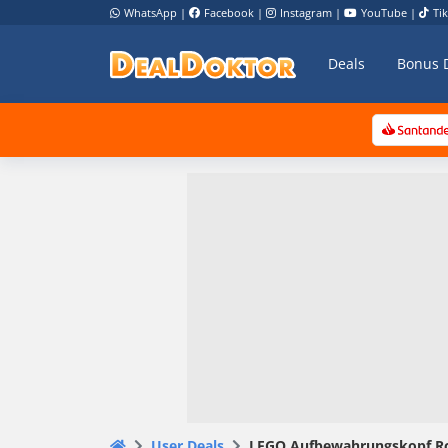
WhatsApp
|
Facebook
|
Instagram
|
YouTube
|
Ti
Deals
Bonus 
User Deals
LEGO Aufbewahrungskopf Ro