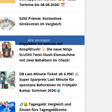
Termine bis 08.08.2026! 📆
525€ Prämie: Kostenlose
Girokonten im Vergleich
Alle anzeigen
Doppelter Eis-Genuss auf
Knopfdruck! 🍹 Die neue Ninja
SLUSHi Twist Slush-Eismaschine
mit zwei Behältern im Check!
DB Last-Minute-Ticket ab 6,99€! 🚈
Super Sparpreis Last Minute für
spontane Bahnreisen im Frühjahr
&amp; Sommer 2026!🧳
💸🤑 Tagesgeld: Vergleich und
Zinsen fürs Tagesgeldkonto