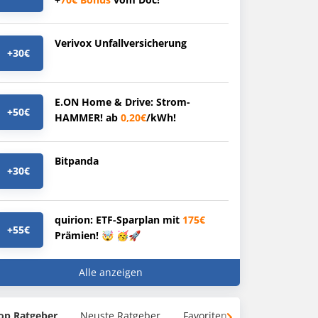
Verivox Unfallversicherung
+30€
E.ON Home & Drive: Strom-
+50€
HAMMER! ab
0,20€
/kWh!
Bitpanda
+30€
quirion: ETF-Sparplan mit
175€
+55€
Prämien! 🤯 🥳🚀
Alle anzeigen
op Ratgeber
Neuste Ratgeber
Favoriten