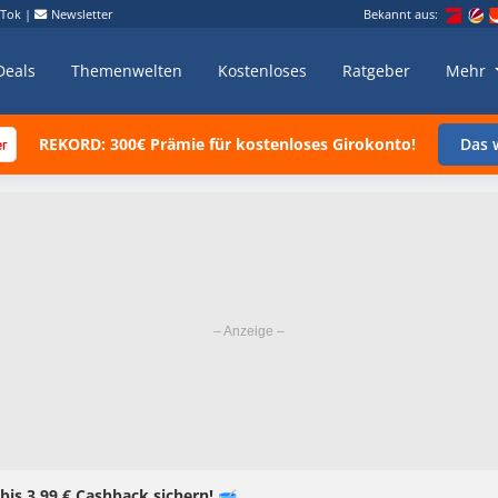
kTok
|
Newsletter
Bekannt aus:
Deals
Themenwelten
Kostenloses
Ratgeber
Mehr
REKORD: 300€ Prämie für kostenloses Girokonto!
Das w
 bis 3,99 € Cashback sichern! 🥣