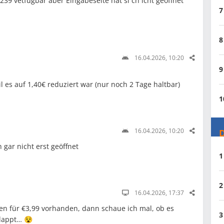
239 vetfügbar aber Eingabeseite hat si ch icht geöffnet
7
8
16.04.2026, 10:20
9
l es auf 1,40€ reduziert war (nur noch 2 Tage haltbar)
1
16.04.2026, 10:20
D
 gar nicht erst geöffnet
1
2
16.04.2026, 17:37
ten für €3,99 vorhanden, dann schaue ich mal, ob es
3
klappt… 😵