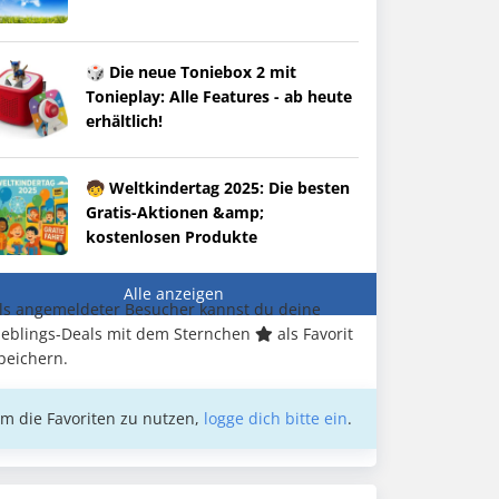
🎲 Die neue Toniebox 2 mit
Tonieplay: Alle Features - ab heute
erhältlich!
🧒 Weltkindertag 2025: Die besten
Gratis-Aktionen &amp;
kostenlosen Produkte
Alle anzeigen
ls angemeldeter Besucher kannst du deine
ieblings-Deals mit dem Sternchen
als Favorit
peichern.
m die Favoriten zu nutzen,
logge dich bitte ein
.