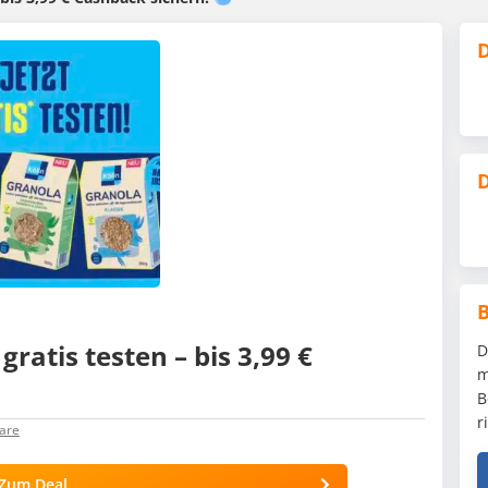
D
D
gratis testen – bis 3,99 €
D
m
B
r
are
Zum Deal