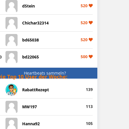
520
dStein
520
Chichar32314
520
bd65038
500
0
bd22065
Heartbeats sammeln?
ie Top 10 User der Woche:
139
RabattRezept
113
MW197
105
Hanna92