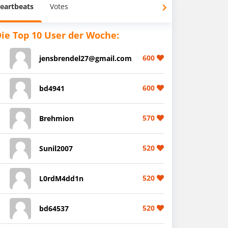
eartbeats
Votes
ie Top 10 User der Woche:
600
jensbrendel27@gmail.com
600
bd4941
570
Brehmion
520
Sunil2007
520
L0rdM4dd1n
520
bd64537