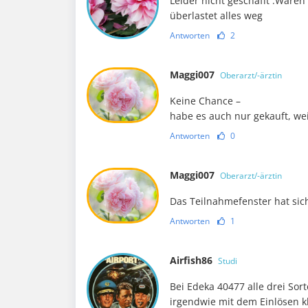
Leider nicht geschafft .Waren 
überlastet alles weg
Antworten
2
Maggi007
Oberarzt/-ärztin
Keine Chance –
habe es auch nur gekauft, wei
Antworten
0
Maggi007
Oberarzt/-ärztin
Das Teilnahmefenster hat sich
Antworten
1
Airfish86
Studi
Bei Edeka 40477 alle drei Sor
irgendwie mit dem Einlösen 