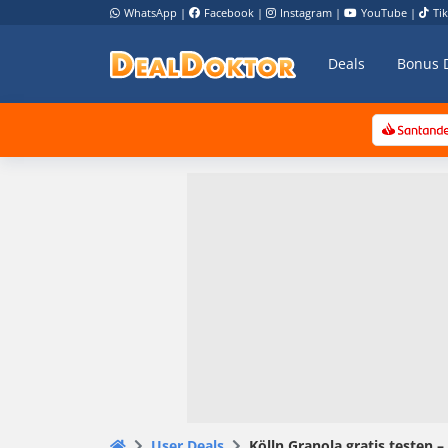
WhatsApp
|
Facebook
|
Instagram
|
YouTube
|
Ti
Deals
Bonus 
User Deals
Kölln Granola gratis testen –