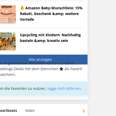
👶 Amazon Baby-Wunschliste: 15%
Rabatt, Geschenk &amp; weitere
Vorteile
Upcycling mit Kindern: Nachhaltig
basteln &amp; kreativ sein
Alle anzeigen
ls angemeldeter Besucher kannst du deine
ieblings-Deals mit dem Sternchen
als Favorit
peichern.
m die Favoriten zu nutzen,
logge dich bitte ein
.
eartbeats
Votes