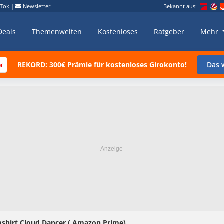
kTok
|
Newsletter
Bekannt aus:
Deals
Themenwelten
Kostenloses
Ratgeber
Mehr
REKORD: 300€ Prämie für kostenloses Girokonto!
Das w
mshirt Cloud Dancer ( Amazon Prime)