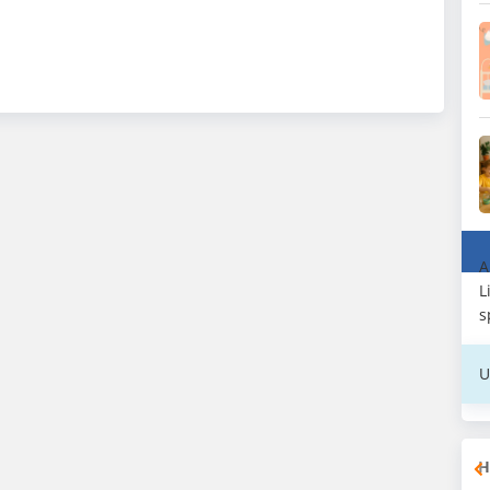
A
L
s
U
H