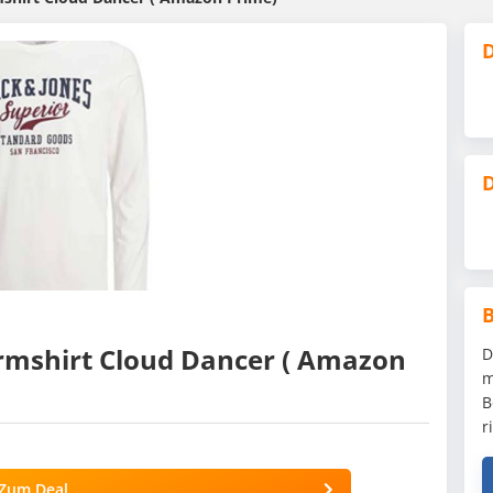
D
D
rmshirt Cloud Dancer ( Amazon
D
m
B
r
Zum Deal