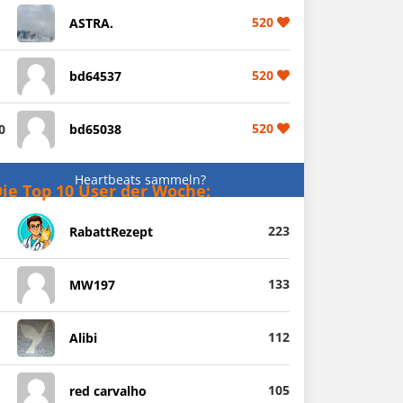
520
ASTRA.
520
bd64537
520
0
bd65038
Heartbeats sammeln?
ie Top 10 User der Woche:
223
RabattRezept
133
MW197
112
Alibi
105
red carvalho