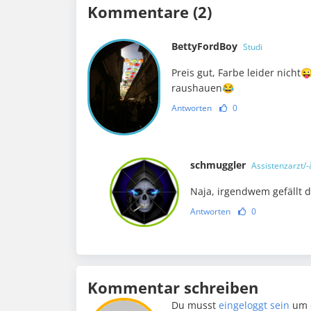
Kommentare (2)
BettyFordBoy
Studi
Preis gut, Farbe leider nicht
raushauen😂
Antworten
0
schmuggler
Assistenzarzt/-
Naja, irgendwem gefällt d
Antworten
0
Kommentar schreiben
Du musst
eingeloggt sein
um 