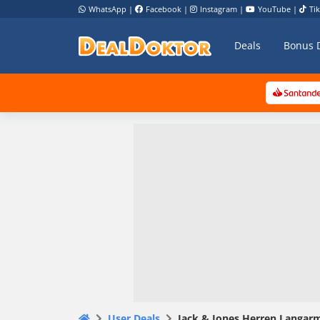
WhatsApp
|
Facebook
|
Instagram
|
YouTube
|
Ti
Deals
Bonus 
User Deals
Jack & Jones Herren Langar