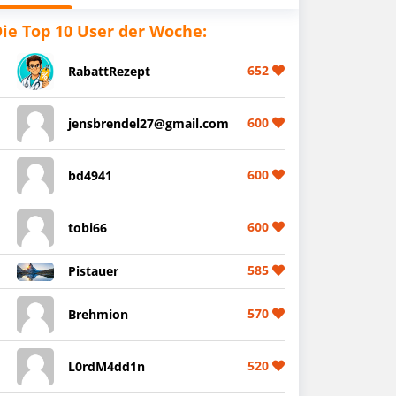
ie Top 10 User der Woche:
652
RabattRezept
600
jensbrendel27@gmail.com
600
bd4941
600
tobi66
585
Pistauer
570
Brehmion
520
L0rdM4dd1n