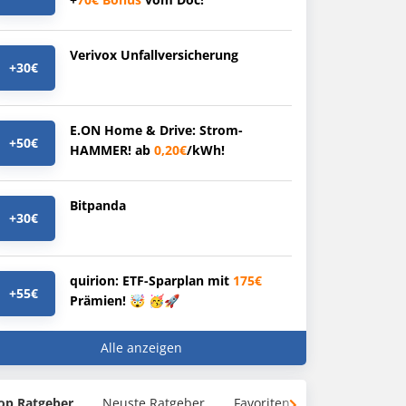
Verivox Unfallversicherung
+30€
E.ON Home & Drive: Strom-
+50€
HAMMER! ab
0,20€
/kWh!
Bitpanda
+30€
quirion: ETF-Sparplan mit
175€
+55€
Prämien! 🤯 🥳🚀
Alle anzeigen
op Ratgeber
Neuste Ratgeber
Favoriten